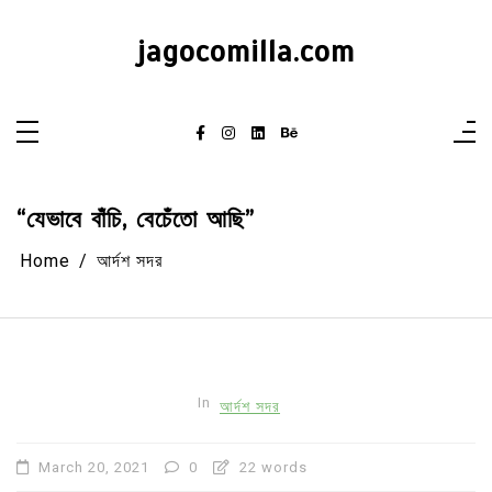
Skip
to
content
jagocomilla.com
“যেভাবে বাঁচি, বেচেঁতো আছি”
Home
আর্দশ সদর
In
আর্দশ সদর
March 20, 2021
0
22 words