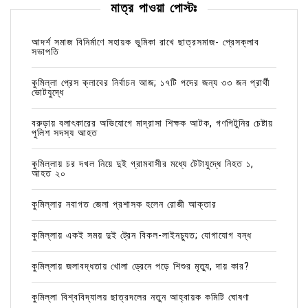
মাত্র পাওয়া পোস্টঃ
আদর্শ সমাজ বিনির্মাণে সহায়ক ভুমিকা রাখে ছাত্রসমাজ- প্রেসক্লাব
সভাপতি
কুমিল্লা প্রেস ক্লাবের নির্বাচন আজ; ১৭টি পদের জন্য ৩৩ জন প্রার্থী
ভোটযুদ্ধে
বরুড়ায় বলাৎকারের অভিযোগে মাদ্রাসা শিক্ষক আটক, গণপিটুনির চেষ্টায়
পুলিশ সদস্য আহত
কুমিল্লায় চর দখল নিয়ে দুই গ্রামবাসীর মধ্যে টেটাযুদ্ধে নিহত ১,
আহত ২০
কুমিল্লার নবাগত জেলা প্রশাসক হলেন রোজী আক্তার
কুমিল্লায় একই সময় দুই ট্রেন বিকল-লাইনচ্যুত; যোগাযোগ বন্ধ
কুমিল্লায় জলাবদ্ধতায় খোলা ড্রেনে পড়ে শিশুর মৃত্যু, দায় কার?
কুমিল্লা বিশ্ববিদ্যালয় ছাত্রদলের নতুন আহ্বায়ক কমিটি ঘোষণা