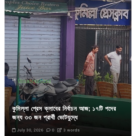
v
i
g
a
t
i
o
n
In
Uncategorized
কুমিল্লা প্রেস ক্লাবের নির্বাচন আজ; ১৭টি পদের
জন্য ৩৩ জন প্রার্থী ভোটযুদ্ধে
July 30, 2026
0
3 words