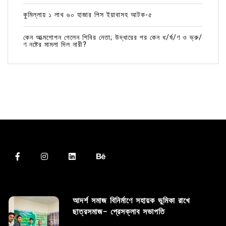
কুমিল্লায় ১ লাখ ৬০ হাজার পিস ইয়াবাসহ আটক-৫
কেন আত্মগোপন গেলেন শিবির নেতা; উদ্ধারের পর কেন ধ/র্ষ/ণ ও ভ্রু/
ণ নষ্টের মামলা দিল নারী?
আদর্শ সমাজ বিনির্মাণে সহায়ক ভুমিকা রাখে
ছাত্রসমাজ- প্রেসক্লাব সভাপতি