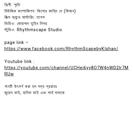
শিল্পী: স্মৃতি
মিউজিক কম্পোজিশন: কিশোর কান্তি দে (কিষান)
মিক্স অ্যান্ড মাস্টারিং: তাপস
ভিডিও: মোহাম্মদ তুহিন নিলয়
স্টুডিও: Rhythmscape Studio
page link –
https://www.facebook.com/RhythmScapebyKIshan/
Youtube link :
https://youtube.com/channel/UCHei6yy8O7W4nWD2lr7M
RUw
গানটি উৎসর্গ করা হল সদ্য প্রয়াতঃ
জুয়েল ভাই, হানিফ ভাই এবং পার্থ দাদাকে