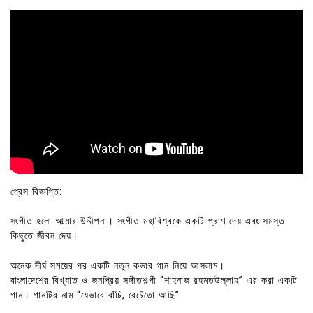
প্রেস বিজ্ঞপ্তি:
সংগীত হলো আত্মার উদ্দীপনা। সংগীত মহাবিশ্বকে একটি প্রাণ দেয় এবং সমস্ত
কিছুতে জীবন দেয়।
অনেক দীর্ঘ সময়ের পর একটি নতুন কভার গান নিয়ে আসলাম।
বাংলাদেশের বিখ্যাত ও জনপ্রিয় সঙ্গীতশল্পী “শাহনাজ রহমতউল্লাহ” এর করা একটি
গান। গানটির নাম “যেভাবে বাঁচি, বেচেঁতো আছি”