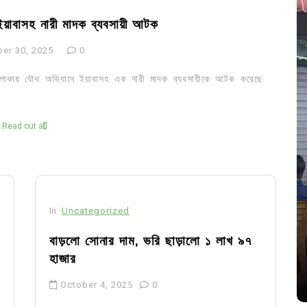
ইয়াবাসহ নারী মাদক ব্যবসায়ী আটক
er 30, 2025
0
ুর এলাকায় যৌথ অভিযানে ইয়াবাসহ এক নারী মাদক ব্যবসায়ীকে আটক করেছে
Read out all
In
Uncategorized
In
Uncategorized
জ; ১৭টি
আদর্শ সমাজ বিনির্মাণে সহায়ক ভুমিকা রাখে
বাড়লো সোনার দাম, ভরি ছাড়ালো ১ লাখ ৯৭
ে
ছাত্রসমাজ- প্রেসক্লাব সভাপতি
হাজার
August 6, 2026
0
October 4, 2025
0