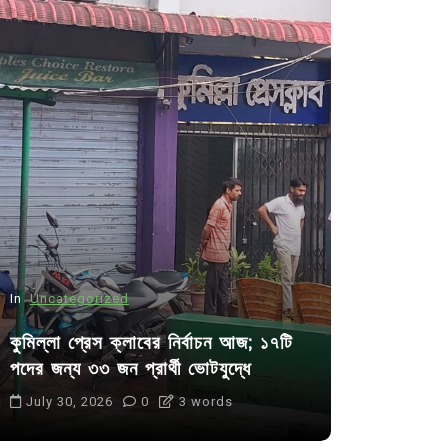
In
Uncategorized
In
Uncategor
কুমিল্লা প্রেস ক্লাবের নির্বাচন আজ; ১৭টি
আদর্শ সমাজ ব
পদের জন্য ৩৩ জন প্রার্থী ভোটযুদ্ধে
ছাত্রসমাজ- 
July 30, 2026
0
3 words
August 6, 