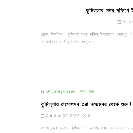
কুমিল্লার সদর দক্ষিণে 
Octob
প্রেস বিজ্ঞপ্তি : কুমিল্লা সদর দক্ষিণ উপজেলার নন্দনপ
আলেখারচর আর্মি ক্যাম্পের সদস্যরা।...
In
Uncategorized
In
Uncategorized
আর্দশ সদর
কুমিল্লা প্রেস ক্লাবের নির্বাচন আ
কুমিল্লায় রাসোৎসব ৩রা নভেম্বর থেকে শুরু !
পদের জন্য ৩৩ জন প্রার্থী ভোটযুদ্ধ
October 30, 2025
0
July 30, 2026
0
3 words
তাপস চন্দ্র সরকার, কুমিল্লা।। আসছে ৩রা নভেম্বর সোমবার