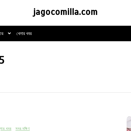
jagocomilla.com
্তর
খেলার খবর
5
্লার খবর
সদর দক্ষিণ