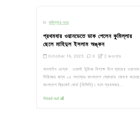
In
কুমিল্লার খবর
প্রথমবার ওয়ানডেতে ডাক পেলেন কুমিল্লার
ছেলে মাহিদুল ইসলাম অঙ্কন
October 16, 2025
0
2 words
অনলাইন ডেস্ক: ওয়েস্ট ইন্ডিজ বিপক্ষে তিন ম্যাচের ওয়ানডে
সিরিজের জন্য ১৫ সদস্যের বাংলাদেশ স্কোয়াড ঘোষণা করেছে
বাংলাদেশ ক্রিকেট বোর্ড (বিসিবি)। দলে প্রথমবার...
Read out all