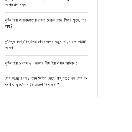
যোগাযোগ বন্ধ
কুমিল্লায় জলাবদ্ধতায় খোলা ড্রেনে পড়ে শিশুর মৃত্যু, দায়
কার?
কুমিল্লা বিশ্ববিদ্যালয় ছাত্রদলের নতুন আহ্বায়ক কমিটি
ঘোষণা
কুমিল্লায় ১ লাখ ৬০ হাজার পিস ইয়াবাসহ আটক-৫
কেন আত্মগোপন গেলেন শিবির নেতা; উদ্ধারের পর কেন ধ/
র্ষ/ণ ও ভ্রু/ণ নষ্টের মামলা দিল নারী?