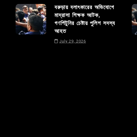
বরুড়ায় বলাৎকারের অভিযোগে
মাদ্রাসা শিক্ষক আটক,
গণপিটুনির চেষ্টায় পুলিশ সদস্য
আহত
July 29, 2026