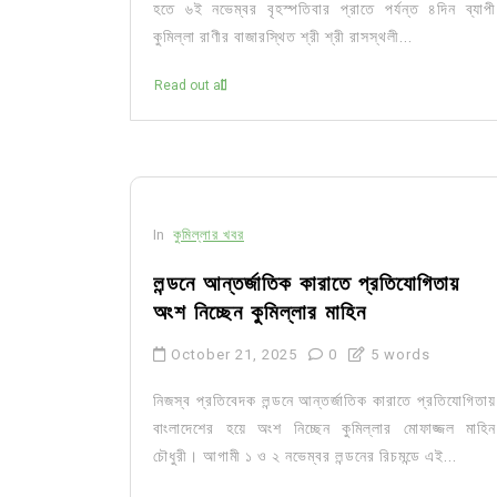
হতে ৬ই নভেম্বর বৃহস্পতিবার প্রাতে পর্যন্ত ৪দিন ব্যাপী
কুমিল্লা রাণীর বাজারস্থিত শ্রী শ্রী রাসস্থলী...
Read out all
In
কুমিল্লার খবর
লন্ডনে আন্তর্জাতিক কারাতে প্রতিযোগিতায়
অংশ নিচ্ছেন কুমিল্লার মাহিন
October 21, 2025
0
5 words
নিজস্ব প্রতিবেদক লন্ডনে আন্তর্জাতিক কারাতে প্রতিযোগিতায়
বাংলাদেশের হয়ে অংশ নিচ্ছেন কুমিল্লার মোফাজ্জল মাহিন
চৌধুরী। আগামী ১ ও ২ নভেম্বর লন্ডনের রিচমন্ডে এই...