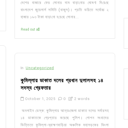
দেশের বাজারে ফের সোনার দাম বাড়া‌নোর ঘোষণা দি‌য়ে‌ছে
বাংলাদেশ জুয়েলার্স সমিতি (বাজুস)। প্রতি ভরিতে সর্বোচ্চ ২
হাজার ১৯৩ টাকা বাড়া‌নো হ‌য়ে‌ছে সোনার...
Read out all
In
Uncategorized
কুমিল্লায় ডাকাত দলের প্রধান দুলালসহ ১৪
সদস্য গ্রেফতার
October 1, 2025
0
2 words
অনলাইন ডেস্ক: কুমিল্লায় আন্তঃজেলা ডাকাত দলের সর্দারসহ
১৪ ডাকাতকে গ্রেপ্তার করেছে পুলিশ। গোপন সংবাদের
ভিত্তিতে কুমিল্লা-ব্রাহ্মণবাড়িয়া অঞ্চলিক মহাসড়কের ভিংলা