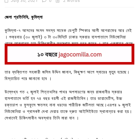
July 30, 2021
0
2 words
জেলা প্রতিনিধি, কুমিল্লা
কুমিল্লা-৭ আসনের সংসদ সদস্য সাবেক ডেপুটি স্পিকার আলী আশরাফের আর নেই
। শুক্রবার (৩০ জুলাই) ৩ টা ৩০মিনিটে ঢাকার স্কয়ার হাসপাতালে নিউমোনিয়া
রোগে আক্রান্ত হয়ে চিকিৎসাধীন অবস্থায় মৃত্যু বরন করেন । তার একমাত্র ছেলে
মুনতাকিম আশরাফ টিটু বিষয়টি নিশ্চিত করেছেন ।
তার ব্যক্তিগত সহকারী জসিম উদ্দিন জানান, কিছুক্ষণ আগে স্যারের মৃত্যু হয়েছে।
বিস্তারিত পরে জানানো হবে ।
উল্লেখ্য গত ২ জুলাই পিত্তথলির পাথর অপসারণের জন্য রাজধানীর স্কয়ার
হাসপাতালে ভর্তি হন ৭৪ বছর বয়সী এই রাজনীতিবিদ। তার ডায়াবেটিস, উচ্চ
রক্তচাপ ও ফুসফুসে ক্ষতসহ নানা ধরনের শারীরিক জটিলতা আছে।এরপর ৯ জুলাই
নিউমোনিয়া ও শ্বাসকষ্ট দেখা দেয়ায় তাকে দ্রুত আইসিইউতে স্থানান্তর করা হয়।
সেখানেই চিকিৎসাধীন অবস্থায় তিনি মারা যান ।