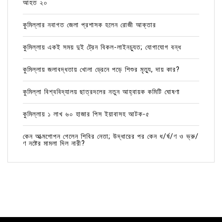
আহত ২০
কুমিল্লার নবাগত জেলা প্রশাসক হলেন রোজী আক্তার
কুমিল্লায় একই সময় দুই ট্রেন বিকল-লাইনচ্যুত; যোগাযোগ বন্ধ
কুমিল্লায় জলাবদ্ধতায় খোলা ড্রেনে পড়ে শিশুর মৃত্যু, দায় কার?
কুমিল্লা বিশ্ববিদ্যালয় ছাত্রদলের নতুন আহ্বায়ক কমিটি ঘোষণা
কুমিল্লায় ১ লাখ ৬০ হাজার পিস ইয়াবাসহ আটক-৫
কেন আত্মগোপন গেলেন শিবির নেতা; উদ্ধারের পর কেন ধ/র্ষ/ণ ও ভ্রু/
ণ নষ্টের মামলা দিল নারী?