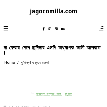
Skip
to
content
jagocomilla.com
না ফেরার দেশে চান্দিনার এমপি অধ্যাপক আলী আশরাফ
!
Home
কুমিল্লা উত্তর জেলা
In
কুমিল্লা উত্তর জেলা
চান্দিনা