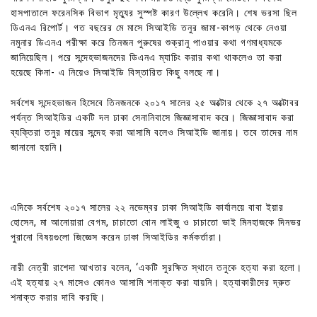
হাসপাতালে ফরেনসিক বিভাগ মৃত্যুর সুস্পষ্ট কারণ উল্লেখ করেনি। শেষ ভরসা ছিল
ডিএনএ রিপোর্ট। গত বছরের মে মাসে সিআইডি তনুর জামা-কাপড় থেকে নেওয়া
নমুনার ডিএনএ পরীক্ষা করে তিনজন পুরুষের শুক্রানু পাওয়ার কথা গণমাধ্যমকে
জানিয়েছিল। পরে সন্দেহভাজনদের ডিএনএ ম্যাচিং করার কথা থাকলেও তা করা
হয়েছে কিনা- এ নিয়েও সিআইডি বিস্তারিত কিছু বলছে না।
সর্বশেষ সন্দেহভাজন হিসেবে তিনজনকে ২০১৭ সালের ২৫ অক্টোর থেকে ২৭ অক্টোবর
পর্যন্ত সিআইডির একটি দল ঢাকা সেনানিবাসে জিজ্ঞাসাবাদ করে। জিজ্ঞাসাবাদ করা
ব্যক্তিরা তনুর মায়ের সন্দেহ করা আসামি বলেও সিআইডি জানায়। তবে তাদের নাম
জানানো হয়নি।
এদিকে সর্বশেষ ২০১৭ সালের ২২ নভেম্বর ঢাকা সিআইডি কার্যালয়ে বাবা ইয়ার
হোসেন, মা আনোয়ারা বেগম, চাচাতো বোন লাইজু ও চাচাতো ভাই মিনহাজকে দিনভর
পুরানো বিষয়গুলো জিজ্ঞেস করেন ঢাকা সিআইডির কর্মকর্তারা।
নারী নেত্রী রাশেদা আখতার বলেন, ‘একটি সুরক্ষিত স্থানে তনুকে হত্যা করা হলো।
এই হত্যায় ২৭ মাসেও কোনও আসামি শনাক্ত করা যায়নি। হত্যাকারীদের দ্রুত
শনাক্ত করার দাবি করছি।