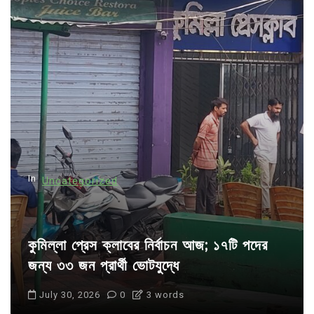
v
i
g
a
t
i
o
n
In
Uncategorized
কুমিল্লা প্রেস ক্লাবের নির্বাচন আজ; ১৭টি পদের
জন্য ৩৩ জন প্রার্থী ভোটযুদ্ধে
July 30, 2026
0
3 words