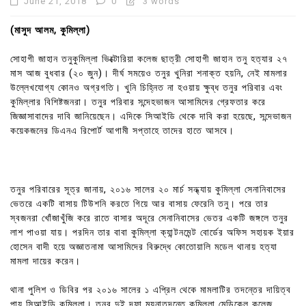
June 21, 2018
0
3 words
(মাসুদ আলম, কুমিল্লা)
সোহাগী জাহান তনুকুমিল্লা ভিক্টোরিয়া কলেজ ছাত্রী সোহাগী জাহান তনু হত্যার ২৭
মাস আজ বুধবার (২০ জুন)। দীর্ঘ সময়েও তনুর খুনিরা শনাক্ত হয়নি, নেই মামলার
উল্লেখযোগ্য কোনও অগ্রগতি। খুনি চিহ্নিত না হওয়ায় ক্ষুব্ধ তনুর পরিবার এবং
কুমিল্লার বিশিষ্টজনরা। তনুর পরিবার সন্দেহভাজন আসামিদের গ্রেফতার করে
জিজ্ঞাসাবাদের দাবি জানিয়েছেন। এদিকে সিআইডি থেকে দাবি করা হয়েছে, সন্দেভাজন
কয়েকজনের ডিএনএ রিপোর্ট আগামী সপ্তাহে তাদের হাতে আসবে।
তনুর পরিবারের সূত্র জানায়, ২০১৬ সালের ২০ মার্চ সন্ধ্যায় কুমিল্লা সেনানিবাসের
ভেতরে একটি বাসায় টিউশনি করতে গিয়ে আর বাসায় ফেরেনি তনু। পরে তার
স্বজনরা খোঁজাখুঁজি করে রাতে বাসার অদূরে সেনানিবাসের ভেতর একটি জঙ্গলে তনুর
লাশ পাওয়া যায়। পরদিন তার বাবা কুমিল্লা ক্যান্টনমেন্ট বোর্ডের অফিস সহায়ক ইয়ার
হোসেন বাদী হয়ে অজ্ঞাতনামা আসামিদের বিরুদ্ধে কোতোয়ালি মডেল থানায় হত্যা
মামলা দায়ের করেন।
থানা পুলিশ ও ডিবির পর ২০১৬ সালের ১ এপ্রিল থেকে মামলাটির তদন্তের দায়িত্ব
পায় সিআইডি কুমিল্লা। তনুর দুই দফা ময়নাতদন্তে কুমিল্লা মেডিকেল কলেজ