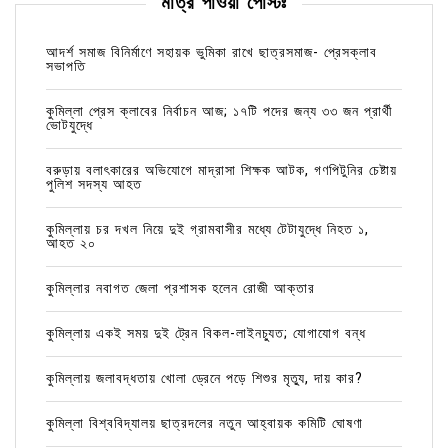
মাত্র পাওয়া পোস্টঃ
আদর্শ সমাজ বিনির্মাণে সহায়ক ভুমিকা রাখে ছাত্রসমাজ- প্রেসক্লাব
সভাপতি
কুমিল্লা প্রেস ক্লাবের নির্বাচন আজ; ১৭টি পদের জন্য ৩৩ জন প্রার্থী
ভোটযুদ্ধে
বরুড়ায় বলাৎকারের অভিযোগে মাদ্রাসা শিক্ষক আটক, গণপিটুনির চেষ্টায়
পুলিশ সদস্য আহত
কুমিল্লায় চর দখল নিয়ে দুই গ্রামবাসীর মধ্যে টেটাযুদ্ধে নিহত ১,
আহত ২০
কুমিল্লার নবাগত জেলা প্রশাসক হলেন রোজী আক্তার
কুমিল্লায় একই সময় দুই ট্রেন বিকল-লাইনচ্যুত; যোগাযোগ বন্ধ
কুমিল্লায় জলাবদ্ধতায় খোলা ড্রেনে পড়ে শিশুর মৃত্যু, দায় কার?
কুমিল্লা বিশ্ববিদ্যালয় ছাত্রদলের নতুন আহ্বায়ক কমিটি ঘোষণা