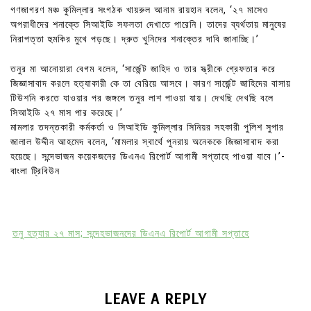
গণজাগরণ মঞ্চ কুমিল্লার সংগঠক খায়রুল আনাম রায়হান বলেন, ‘২৭ মাসেও
অপরাধীদের শনাক্তে সিআইডি সফলতা দেখাতে পারেনি। তাদের ব্যর্থতায় মানুষের
নিরাপত্তা হুমকির মুখে পড়ছে। দ্রুত খুনিদের শনাক্তের দাবি জানাচ্ছি।’
তনুর মা আনোয়ারা বেগম বলেন, ‘সার্জেন্ট জাহিদ ও তার স্ত্রীকে গ্রেফতার করে
জিজ্ঞাসাবাদ করলে হত্যাকারী কে তা বেরিয়ে আসবে। কারণ সার্জেন্ট জাহিদের বাসায়
টিউশনি করতে যাওয়ার পর জঙ্গলে তনুর লাশ পাওয়া যায়। দেখছি দেখছি বলে
সিআইডি ২৭ মাস পার করেছে।’
মামলার তদন্তকারী কর্মকর্তা ও সিআইডি কুমিল্লার সিনিয়র সহকারী পুলিশ সুপার
জালাল উদ্দীন আহমেদ বলেন, ‘মামলার স্বার্থে পুনরায় অনেককে জিজ্ঞাসাবাদ করা
হয়েছে। সন্দেভাজন কয়েকজনের ডিএনএ রিপোর্ট আগামী সপ্তাহে পাওয়া যাবে।’-
বাংলা ট্রিবিউন
তনু হত্যার ২৭ মাস; সন্দেহভাজনদের ডিএনএ রিপোর্ট আগামী সপ্তাহে
LEAVE A REPLY