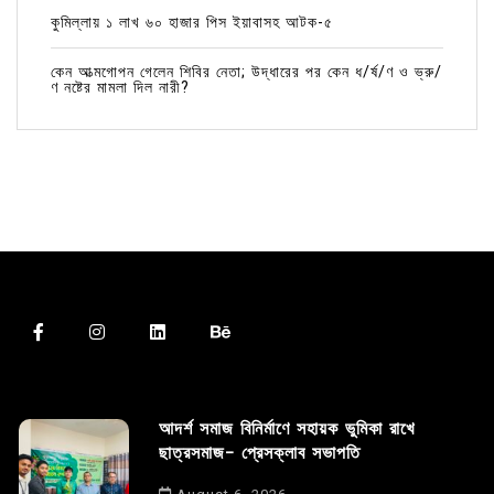
কুমিল্লায় ১ লাখ ৬০ হাজার পিস ইয়াবাসহ আটক-৫
কেন আত্মগোপন গেলেন শিবির নেতা; উদ্ধারের পর কেন ধ/র্ষ/ণ ও ভ্রু/
ণ নষ্টের মামলা দিল নারী?
আদর্শ সমাজ বিনির্মাণে সহায়ক ভুমিকা রাখে
ছাত্রসমাজ- প্রেসক্লাব সভাপতি