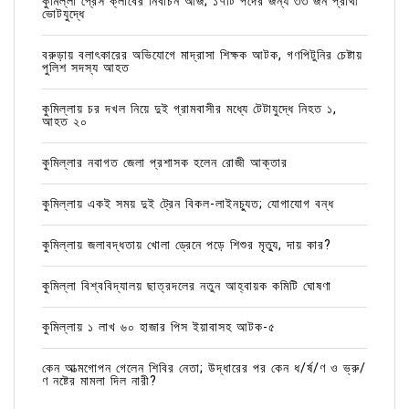
কুমিল্লা প্রেস ক্লাবের নির্বাচন আজ; ১৭টি পদের জন্য ৩৩ জন প্রার্থী
ভোটযুদ্ধে
বরুড়ায় বলাৎকারের অভিযোগে মাদ্রাসা শিক্ষক আটক, গণপিটুনির চেষ্টায়
পুলিশ সদস্য আহত
কুমিল্লায় চর দখল নিয়ে দুই গ্রামবাসীর মধ্যে টেটাযুদ্ধে নিহত ১,
আহত ২০
কুমিল্লার নবাগত জেলা প্রশাসক হলেন রোজী আক্তার
কুমিল্লায় একই সময় দুই ট্রেন বিকল-লাইনচ্যুত; যোগাযোগ বন্ধ
কুমিল্লায় জলাবদ্ধতায় খোলা ড্রেনে পড়ে শিশুর মৃত্যু, দায় কার?
কুমিল্লা বিশ্ববিদ্যালয় ছাত্রদলের নতুন আহ্বায়ক কমিটি ঘোষণা
কুমিল্লায় ১ লাখ ৬০ হাজার পিস ইয়াবাসহ আটক-৫
কেন আত্মগোপন গেলেন শিবির নেতা; উদ্ধারের পর কেন ধ/র্ষ/ণ ও ভ্রু/
ণ নষ্টের মামলা দিল নারী?