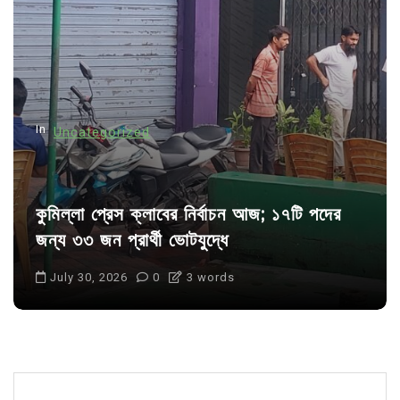
a
t
i
o
n
In
Uncategorized
কুমিল্লা প্রেস ক্লাবের নির্বাচন আজ; ১৭টি পদের
জন্য ৩৩ জন প্রার্থী ভোটযুদ্ধে
July 30, 2026
0
3 words