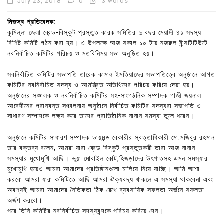
July 23, 2018
0
3 words
নিজস্ব প্রতিবেদক:
কুমিল্লা জেলা ব্রেড-বিস্কুট প্রস্তুত কারক সমিতির দু বছর মেয়াদী ৪১ সদস্য
বিশিষ্ট কমিটি গঠন করা হয়। এ উপলক্ষে আজ সকাল ১০ টায় নজরুল ইন্সটিটিউটে
নবনির্বাচিত কমিটির পরিচয় ও মতবিনিময় সভা অনুষ্ঠিত হয়।
সবনির্বাচিত কমিটির সভাপতি তারেক কামাল ইমতিয়াজের সভাপতিত্বে অনুষ্ঠানে আগত
কমিটির নবনির্বাচিত সদস্য ও আমন্ত্রিত অতিথিদের পরিচয় করিয়ে দেয়া হয়।
অনুষ্ঠানের সঞ্চালক ও নবনির্বাচিত কমিটির সহ-সাংগঠনিক সম্পাদক গাজী জয়নাল
আবেদীনের প্রানবন্ত সঞ্চালনায় অনুষ্ঠানে নির্বাচিত কমিটির সদস্যরা সভাপতি ও
সাধারণ সম্পাদকে লক্ষ্য করে তাদের প্রাতিষ্ঠানিক নানান সমস্যা তুলে ধরেন।
অনুষ্ঠানে কমিটির সাধারণ সম্পাদক ডায়মন্ড বেকারীর স্বত্তাধিকারী মো:মজিবুর রহমান
তার বক্তব্য বলেন, আমরা যারা ব্রেড বিস্কুট প্রস্তুতকরী তারা আজ নানান
সমস্যার মুখোমুখি আছি। ভূয়া মোবাইল কোট,হিজড়াদের উৎপাতসহ এমন সমস্যার
মুখোমুখি হয়েও আমরা আমাদের প্রতিষ্ঠানগুলো চালিয়ে নিয়ে যাচ্ছি। আমি আশা
করবো আমরা যারা কমিটিতে আছি আমরা ঐক্যবদ্ধ থাকলে এ সমস্যা থাকবেনা এবং
অবশ্যই আমরা আমাদের নৈতিকতা ঠিক রেখে ব্যবসায়িক সফলতা অর্জনে সফলতা
অর্জণ করবো।
পরে তিনি কমিটির নবনির্বাচিত সদস্যবৃন্দকে পরিচয় করিয়ে দেন।