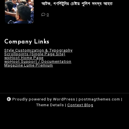
আটক, গণপিটুনির চেষ্টায় পুলিশ সদস্য আহত
0
Company Links
Style Customization & Typography
Scrollpoints (Single Page Site)
wpHoot Home Page
wpHoot Support / Documentation
Magazine Lume Premium
Proudly powered by WordPress
|
postmagthemes.com
|
Theme Details
|
Context Blog