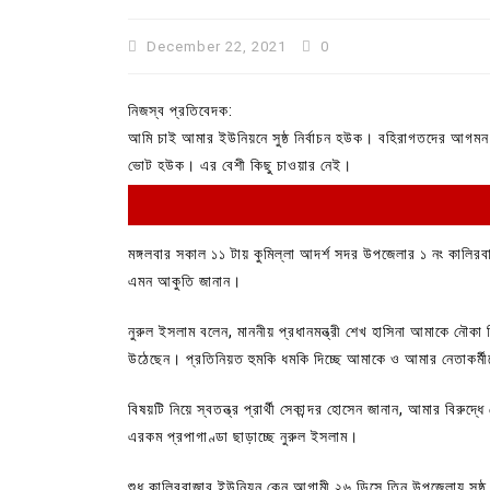
December 22, 2021
0
নিজস্ব প্রতিবেদক:
আমি চাই আমার ইউনিয়নে সুষ্ঠ নির্বাচন হউক। বহিরাগতদের আগমন 
ভোট হউক। এর বেশী কিছু চাওয়ার নেই।
মঙ্গলবার সকাল ১১ টায় কুমিল্লা আদর্শ সদর উপজেলার ১ নং কালিরব
এমন আকুতি জানান।
In
Uncategorized
নুরুল ইসলাম বলেন, মাননীয় প্রধানমন্ত্রী শেখ হাসিনা আমাকে নৌকা 
উঠেছেন। প্রতিনিয়ত হুমকি ধমকি দিচ্ছে আমাকে ও আমার নেতাকর্মীদে
কুমিল্লা প্রেস ক্লাবের নির্বাচন আ
পদের জন্য ৩৩ জন প্রার্থী ভোটযুদ্ধ
বিষয়টি নিয়ে স্বতন্ত্র প্রার্থী সেকান্দর হোসেন জানান, আমার বিরুদ
এরকম প্রপাগাণ্ডা ছাড়াচ্ছে নুরুল ইসলাম।
July 30, 2026
0
3 words
শুধু কালিরবাজার ইউনিয়ন কেন আগামী ২৬ ডিসে তিন উপজেলায় সুষ্ঠ ন