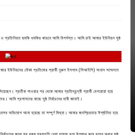
ও প্রতিনিয়ত হুমকি ধমকির কারনে আমি বিপর্যস্ত। আমি চাই আমার ইউনিয়ন সুষ্ঠ
াজার ইউনিয়নের নৌকা প্রতিকের প্রার্থী নুরুল ইসলাম (সিআইপি) সংবাদ সম্মেলনে
In
Uncategorized
দিয়েছেন। প্রতীক পাওয়ার পর থেকে আমার প্রতিদ্বন্দ্বী প্রার্থী বেপরোয়া হয়ে
র। আমি প্রশাসনের কাছে সুষ্ঠ নির্বাচনের দাবী জানাই।
জ; ১৭টি
আদর্শ সমাজ বিনির্মাণে সহায়ক ভুমিকা রাখে
ে
ছাত্রসমাজ- প্রেসক্লাব সভাপতি
্ধে যেসব অভিযোগ আনা হয়েছে তা সম্পূর্ণ মিথ্যা। আমার জনপ্রিয়তায় ঈর্শ্বানিত হয়ে
August 6, 2026
0
ির্বাচনের জন্য সব রকম প্রস্তুতি নেয়া হয়েছে বলে উল্লেখ করে বলেন অবাধ সুষ্ঠ