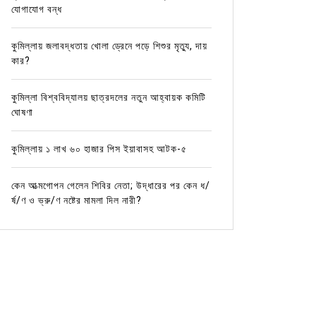
যোগাযোগ বন্ধ
কুমিল্লায় জলাবদ্ধতায় খোলা ড্রেনে পড়ে শিশুর মৃত্যু, দায়
কার?
কুমিল্লা বিশ্ববিদ্যালয় ছাত্রদলের নতুন আহ্বায়ক কমিটি
ঘোষণা
কুমিল্লায় ১ লাখ ৬০ হাজার পিস ইয়াবাসহ আটক-৫
কেন আত্মগোপন গেলেন শিবির নেতা; উদ্ধারের পর কেন ধ/
র্ষ/ণ ও ভ্রু/ণ নষ্টের মামলা দিল নারী?
In
আর্দশ সদর
In
আর্দশ স