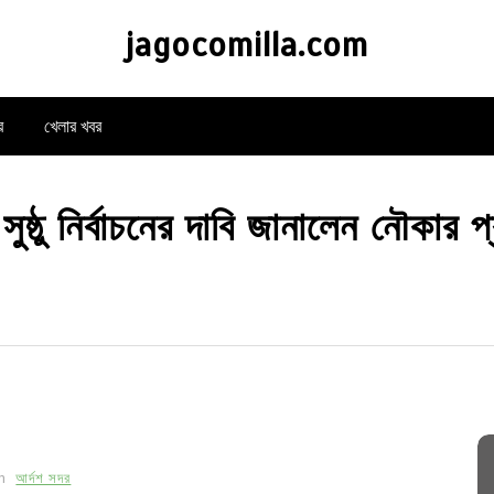
jagocomilla.com
র
খেলার খবর
্ঠু নির্বাচনের দাবি জানালেন নৌকার প্রা
In
আর্দশ সদর