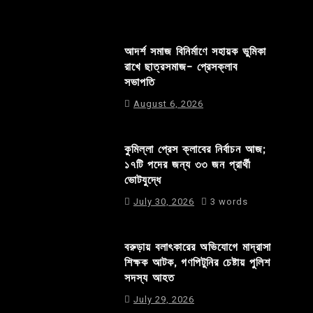
আদর্শ সমাজ বিনির্মাণে সহায়ক ভুমিকা
রাখে ছাত্রসমাজ- প্রেসক্লাব
সভাপতি
August 6, 2026
কুমিল্লা প্রেস ক্লাবের নির্বাচন আজ;
১৭টি পদের জন্য ৩৩ জন প্রার্থী
ভোটযুদ্ধে
July 30, 2026
3 words
বরুড়ায় বলাৎকারের অভিযোগে মাদ্রাসা
শিক্ষক আটক, গণপিটুনির চেষ্টায় পুলিশ
সদস্য আহত
July 29, 2026