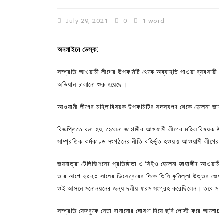
July 29, 2021
0
1 word
অনলাইনে ডেস্ক:
সম্প্রতি আওয়ামী লীগের উপকমিটি থেকে অব্যাহতি পাওয়া ব্যবসায়ী হ
অভিযান চালানো শুরু হয়েছে।
আওয়ামী লীগের মহিলাবিষয়ক উপকমিটির সদস্যপদ থেকে হেলেনা জাহাঙ্
বিজ্ঞপ্তিতে বলা হয়, হেলেনা জাহাঙ্গীর আওয়ামী লীগের মহিলাবিষয়
সাম্প্রতিক কর্মকাণ্ড সংগঠনের নীতি বহির্ভূত হওয়ায় আওয়ামী লী
In
Uncategorized
জয়যাত্রা টেলিভিশনের প্রতিষ্ঠাতা ও সিইও হেলেনা জাহাঙ্গীর আওয়
কুমিল্লা প্রেস ক্লাবের নির্বাচন আ
তার আগে ২০২০ সালের ডিসেম্বরের দিকে তিনি কুমিল্লা উত্তর জে
পদের জন্য ৩৩ জন প্রার্থী ভোটযুদ্ধ
ওই আসনে মনোনয়নের জন্য দলীয় ফরম সংগ্রহ করেছিলেন। তবে 
July 30, 2026
0
3 words
সম্প্রতি ফেসবুকে নেতা বানানোর ঘোষণা দিয়ে ছবি পোস্ট করে আলোচ