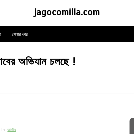
jagocomilla.com
র
খেলার খবর
‌্যাবের অভিযান চলছে !
In
জাতীয়