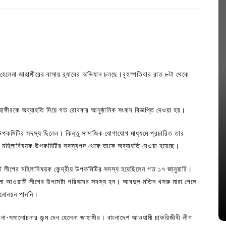
েলেনা জাহাঙ্গীরের বাসায় র‌্যাবের অভিযান চলছে।বৃহস্পতিবার রাত ৮টা থেকে
গীরকে অব্যাহতি দিয়ে গত রোববার আনুষ্ঠানিক সংবাদ বিজ্ঞপ্তি দেওয়া হয়।
ক উপকমিটির সদস্য ছিলেন। কিন্তু সামাজিক যোগাযোগ মাধ্যমে প্রচারিত তার
গের মহিলাবিষয়ক উপকমিটির সদস্যপদ থেকে তাকে অব্যাহতি দেওয়া হয়েছে।
In
Uncategorized
ামী লীগের মহিলাবিষয়ক কেন্দ্রীয় উপকমিটির সদস্য হয়েছিলেন গত ১৭ জানুয়ারি।
জ; ১৭টি
আদর্শ সমাজ বিনির্মাণে সহায়ক ভুমিকা রাখে
লা আওয়ামী লীগের উপদেষ্টা পরিষদের সদস্য হন। আবদুল মতিন খসরু মারা গেলে
ে
ছাত্রসমাজ- প্রেসক্লাব সভাপতি
মনোনয়ন পাননি।
August 6, 2026
0
না-সমালোচনার জন্ম দেন হেলেনা জাহাঙ্গীর। বাংলাদেশ আওয়ামী চাকরিজীবী লীগ