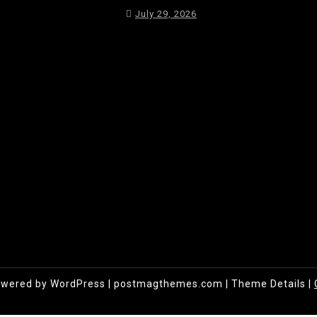
July 29, 2026
owered by WordPress
|
postmagthemes.com
|
Theme Details
|