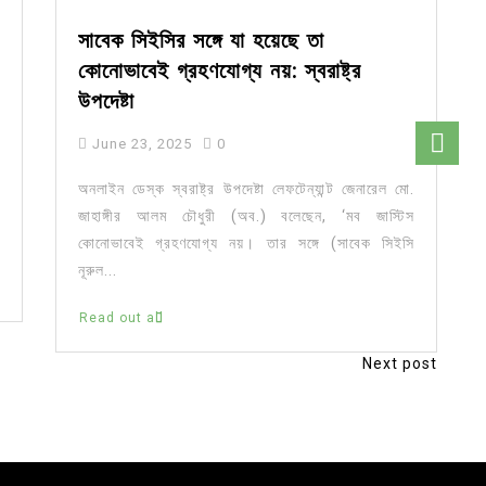
সাবেক সিইসির সঙ্গে যা হয়েছে তা
কোনোভাবেই গ্রহণযোগ্য নয়: স্বরাষ্ট্র
উপদেষ্টা
June 23, 2025
0
অনলাইন ডেস্ক স্বরাষ্ট্র উপদেষ্টা লেফটেন্যান্ট জেনারেল মো.
জাহাঙ্গীর আলম চৌধুরী (অব.) বলেছেন, ‘মব জাস্টিস
কোনোভাবেই গ্রহণযোগ্য নয়। তার সঙ্গে (সাবেক সিইসি
নূরুল...
Read out all
Next post