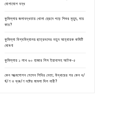
যোগাযোগ বন্ধ
কুমিল্লায় জলাবদ্ধতায় খোলা ড্রেনে পড়ে শিশুর মৃত্যু, দায়
কার?
কুমিল্লা বিশ্ববিদ্যালয় ছাত্রদলের নতুন আহ্বায়ক কমিটি
ঘোষণা
কুমিল্লায় ১ লাখ ৬০ হাজার পিস ইয়াবাসহ আটক-৫
কেন আত্মগোপন গেলেন শিবির নেতা; উদ্ধারের পর কেন ধ/
র্ষ/ণ ও ভ্রু/ণ নষ্টের মামলা দিল নারী?
In
জাতীয়
In
জাতীয়