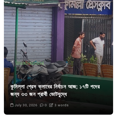
v
i
g
a
t
i
o
n
In
Uncategorized
কুমিল্লা প্রেস ক্লাবের নির্বাচন আজ; ১৭টি পদের
জন্য ৩৩ জন প্রার্থী ভোটযুদ্ধে
July 30, 2026
0
3 words