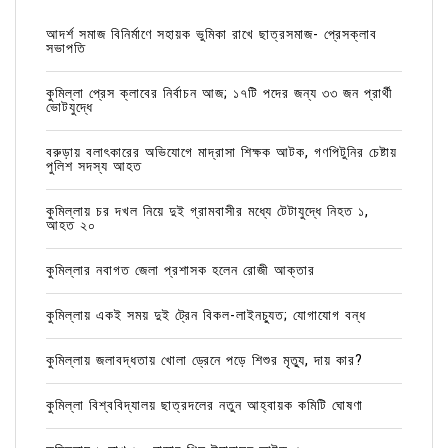
আদর্শ সমাজ বিনির্মাণে সহায়ক ভুমিকা রাখে ছাত্রসমাজ- প্রেসক্লাব
সভাপতি
কুমিল্লা প্রেস ক্লাবের নির্বাচন আজ; ১৭টি পদের জন্য ৩৩ জন প্রার্থী
ভোটযুদ্ধে
বরুড়ায় বলাৎকারের অভিযোগে মাদ্রাসা শিক্ষক আটক, গণপিটুনির চেষ্টায়
পুলিশ সদস্য আহত
কুমিল্লায় চর দখল নিয়ে দুই গ্রামবাসীর মধ্যে টেটাযুদ্ধে নিহত ১,
আহত ২০
কুমিল্লার নবাগত জেলা প্রশাসক হলেন রোজী আক্তার
কুমিল্লায় একই সময় দুই ট্রেন বিকল-লাইনচ্যুত; যোগাযোগ বন্ধ
কুমিল্লায় জলাবদ্ধতায় খোলা ড্রেনে পড়ে শিশুর মৃত্যু, দায় কার?
কুমিল্লা বিশ্ববিদ্যালয় ছাত্রদলের নতুন আহ্বায়ক কমিটি ঘোষণা