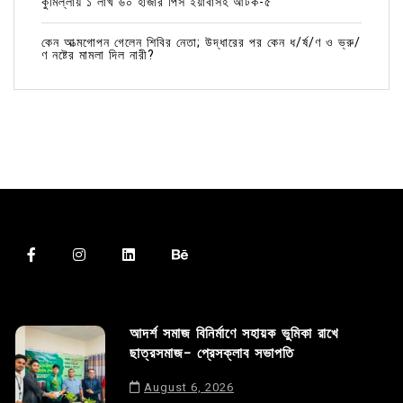
কুমিল্লায় ১ লাখ ৬০ হাজার পিস ইয়াবাসহ আটক-৫
কেন আত্মগোপন গেলেন শিবির নেতা; উদ্ধারের পর কেন ধ/র্ষ/ণ ও ভ্রু/
ণ নষ্টের মামলা দিল নারী?
আদর্শ সমাজ বিনির্মাণে সহায়ক ভুমিকা রাখে
ছাত্রসমাজ- প্রেসক্লাব সভাপতি
August 6, 2026