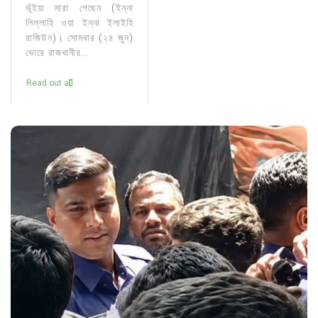
ভূঁইয়া মারা গেছেন (ইন্না
লিল্লাহি ওয়া ইন্না ইলাইহি
রাজিউন)। সোমবার (২৪ জুন)
ভোরে রাজধানীর...
Read out all