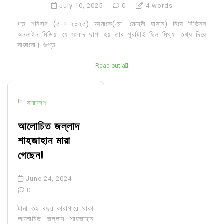
July 10, 2025
0
4 words
গত শনিবার (৫-৭-২০২৫) আমাকে(মো: মেহেদী হাসান) নিয়ে বিভিন্ন
অনলাইন মিডিয়া যে সংবাদ ছাপা হয় তার পুরাটাই ছিল মিথ্যা তথ্য দিয়ে
সাজানো। গুপ্ত...
Read out all
In
সারাদেশ
আলোচিত জল্লাদ
শাহজাহান মারা
গেছেন!
June 24, 2024
0
টানা ৩২ বছর কারাগারে থাকা
আলোচিত জল্লাদ শাহজাহান