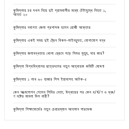
কুমিল্লায় চর দখল নিয়ে দুই গ্রামবাসীর মধ্যে টেটাযুদ্ধে নিহত ১,
আহত ২০
কুমিল্লার নবাগত জেলা প্রশাসক হলেন রোজী আক্তার
কুমিল্লায় একই সময় দুই ট্রেন বিকল-লাইনচ্যুত; যোগাযোগ বন্ধ
কুমিল্লায় জলাবদ্ধতায় খোলা ড্রেনে পড়ে শিশুর মৃত্যু, দায় কার?
কুমিল্লা বিশ্ববিদ্যালয় ছাত্রদলের নতুন আহ্বায়ক কমিটি ঘোষণা
কুমিল্লায় ১ লাখ ৬০ হাজার পিস ইয়াবাসহ আটক-৫
কেন আত্মগোপন গেলেন শিবির নেতা; উদ্ধারের পর কেন ধ/র্ষ/ণ ও ভ্রু/
ণ নষ্টের মামলা দিল নারী?
কুমিল্লা শিক্ষাবোর্ডের নতুন চেয়ারম্যান আহসান পারভেজ