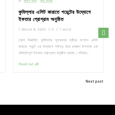
In
আর্দশ সদর
সিটি নিউজ
কুমিল্লায় এলিট কারাতে পয়েন্টের উদ্যোগে
ইফতার প্রোগ্রাম অনুষ্ঠিত
March 8, 2026
0
1 word
প্রেস বিজ্ঞপ্তি: কুমিল্লার সুনামধন্য ক্রীড়া সংগঠন এলিট
কারাতে পয়েন্ট এর উদ্যোগে পবিত্র মাহে রমজান উপলক্ষে এক
সৌহার্দ্যপূর্ণ ইফতার প্রোগ্রাম অনুষ্ঠিত হয়েছে। শনিবার...
Read out all
Next post