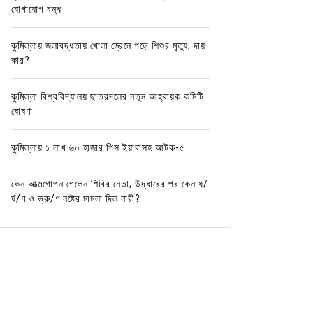
যোগাযোগ বন্ধ
কুমিল্লায় জলাবদ্ধতায় খোলা ড্রেনে পড়ে শিশুর মৃত্যু, দায়
কার?
কুমিল্লা বিশ্ববিদ্যালয় ছাত্রদলের নতুন আহ্বায়ক কমিটি
ঘোষণা
কুমিল্লায় ১ লাখ ৬০ হাজার পিস ইয়াবাসহ আটক-৫
কেন আত্মগোপন গেলেন শিবির নেতা; উদ্ধারের পর কেন ধ/
র্ষ/ণ ও ভ্রু/ণ নষ্টের মামলা দিল নারী?