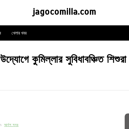
jagocomilla.com
র
খেলার খবর
 উদ্যোগে কুমিল্লার সুবিধাবঞ্চিত শিশু
In
আর্দশ সদর