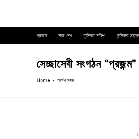
Skip
to
content
প্রচ্ছদ
সারা দেশ
কুমিল্লা দক্ষিণ
কুমিল্লা উত্ত
সেচ্ছাসেবী সংগঠন “প্রজন্ম”
Home
আর্দশ সদর