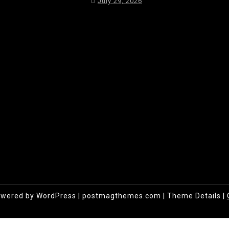
July 29, 2026
owered by WordPress
|
postmagthemes.com
|
Theme Details
|