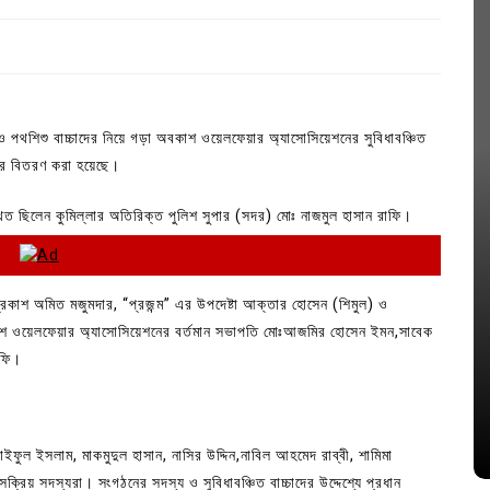
 ও পথশিশু বাচ্চাদের নিয়ে গড়া অবকাশ ওয়েলফেয়ার অ্যাসোসিয়েশনের সুবিধাবঞ্চিত
হার বিতরণ করা হয়েছে।
থিত ছিলেন কুমিল্লার অতিরিক্ত পুলিশ সুপার (সদর) মোঃ নাজমুল হাসান রাফি।
্রকাশ অমিত মজুমদার, “প্রজন্ম” এর উপদেষ্টা আক্তার হোসেন (শিমুল) ও
In
Uncategorized
বকাশ ওয়েলফেয়ার অ্যাসোসিয়েশনের বর্তমান সভাপতি মোঃআজমির হোসেন ইমন,সাবেক
রফি।
জ; ১৭টি
আদর্শ সমাজ বিনির্মাণে সহায়ক ভুমিকা রাখে
ে
ছাত্রসমাজ- প্রেসক্লাব সভাপতি
August 6, 2026
0
ইফুল ইসলাম, মাকমুদুল হাসান, নাসির উদ্দিন,নাবিল আহমেদ রাব্বী, শামিমা
িয় সদস্যরা। সংগঠনের সদস্য ও সুবিধাবঞ্চিত বাচ্চাদের উদ্দেশ্যে প্রধান