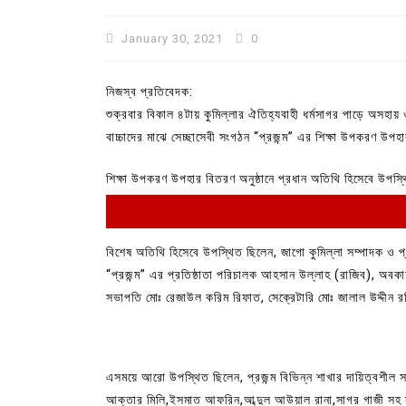
January 30, 2021
0
নিজস্ব প্রতিবেদক:
শুক্রবার বিকাল ৪টায় কুমিল্লার ঐতিহ্যবাহী ধর্মসাগর পাড়ে অসহায়
বাচ্চাদের মাঝে সেচ্ছাসেবী সংগঠন “প্রজন্ম” এর শিক্ষা উপকরণ উপ
শিক্ষা উপকরণ উপহার বিতরণ অনুষ্ঠানে প্রধান অতিথি হিসেবে উপস্
বিশেষ অতিথি হিসেবে উপস্থিত ছিলেন, জাগো কুমিল্লা সম্পাদক ও প
In
Uncategorized
“প্রজন্ম” এর প্রতিষ্ঠাতা পরিচালক আহসান উল্লাহ (রাজিব), অ
সভাপতি মোঃ রেজাউল করিম রিফাত, সেক্রেটারি মোঃ জালাল উদ্দীন 
কুমিল্লা প্রেস ক্লাবের নির্বাচন আ
পদের জন্য ৩৩ জন প্রার্থী ভোটযুদ্ধ
July 30, 2026
0
3 words
এসময়ে আরো উপস্থিত ছিলেন, প্রজন্ম বিভিন্ন শাখার দায়িত্বশীল সা
আক্তার মিলি,ইসমাত আফরিন,আব্দুল আউয়াল রানা,সাগর গাজী সহ সক্র