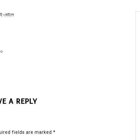
র ই-মেইলে
৪৩
VE A REPLY
ired fields are marked
*