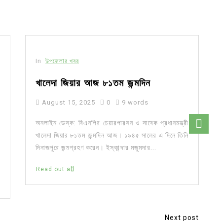
In
উপজেলার খবর
খালেদা জিয়ার আজ ৮১তম জন্মদিন
August 15, 2025
0
9 words
অনলাইন ডেস্ক: বিএনপির চেয়ারপারসন ও সাবেক প্রধানমন্ত্রী
খালেদা জিয়ার ৮১তম জন্মদিন আজ। ১৯৪৫ সালের এ দিনে তিনি
দিনাজপুরে জন্মগ্রহণ করেন। ইস্কান্দার মজুমদার...
Read out all
Next post