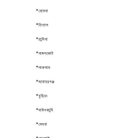
*হোমনা
*তিতাস
*চান্দিনা
*নাঙ্গলকোট
*লাকসাম
*মনোহরগঞ্জ
*বুড়িচং
*দাউদকান্দি
*মেঘনা