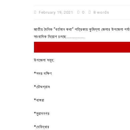
February 19, 2021
0
8 words
জাতীয় দৈনিক “বর্তমান কথা“ পত্রিকায় কুমিল্লা জেলার উপজেলা পর্যা
সাংবাদিক নিয়োগ চলছে……………….
উপজেলা সমূহ:
*সদর দক্ষিণ
In
Uncategorized
*চৌদ্দগ্রাম
কুমিল্লা প্রেস ক্লাবের নির্বাচন আ
*বাঙ্গরা
পদের জন্য ৩৩ জন প্রার্থী ভোটযুদ্ধ
*মুরাদনগর
July 30, 2026
0
3 words
*দেবিদ্ধার