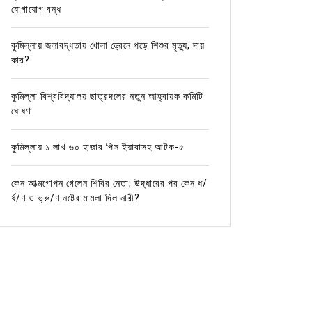
যোগাযোগ বন্ধ
কুমিল্লায় জলাবদ্ধতায় খোলা ড্রেনে পড়ে শিশুর মৃত্যু, দায়
কার?
কুমিল্লা বিশ্ববিদ্যালয় ছাত্রদলের নতুন আহ্বায়ক কমিটি
ঘোষণা
কুমিল্লায় ১ লাখ ৬০ হাজার পিস ইয়াবাসহ আটক-৫
কেন আত্মগোপন গেলেন শিবির নেতা; উদ্ধারের পর কেন ধ/
র্ষ/ণ ও ভ্রু/ণ নষ্টের মামলা দিল নারী?