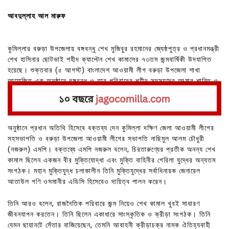
আবদুল্লাহ আল মারুফ
কুমিল্লার বরুড়া উপজেলায় বঙ্গবন্ধু শেখ মুজিবুর রহমানের জ্যেষ্ঠপুত্র ও প্রধানমন্ত্রী
শেখ হাসিনার ছোটভাই শহীদ ক্যাপ্টেন শেখ কামালের ৭৩তম জন্মবার্ষিকী উদযাপিত
হয়েছে। শুক্তবার (৫ আগস্ট) বাংলাদেশ আওয়ামী লীগ বরুড়া উপজেলা শাখা
আয়োজিত এক অনুষ্ঠানে বঙ্গবন্ধু ও তার পরিবারের শহীদ সদস্যদের আত্মার শান্তি ও
মাগফিরাত কামনা করে বিশেষ মোনাজাত করা হয়।
অনুষ্ঠানে প্রধান অতিথি হিসেবে বক্তব্য দেন কুমিল্লা দক্ষিণ জেলা আওয়ামী লীগের
সহসভাপতি ও বরুড়া উপজেলা আওয়ামী লীগের সভাপতি নাছিমুল আলম চৌধুরী
(নজরুল) এমপি। বক্তব্যে এমপি নজরুল বলেন, চিরতারুণ্যের প্রতীক অনন্য শেখ
কামাল ছিলেন একজন বীর মুক্তিযোদ্ধা এবং মুক্তি বাহিনীর গেরিলা যুদ্ধের অন্যতম
সংগঠক। মহান মুক্তিযুদ্ধ চলাকালীন তিনি মুক্তিযুদ্ধের সর্বাধিনায়ক জেনারেল
আতাউল গণি ওসমানীর এডিসি হিসেবেও দায়িত্ব পালন করেন।
তিনি আরও বলেন, রাজনৈতিক পরিবারে জন্ম নিয়েও শেখ কামাল খুবই সাধারণ
জীবনযাপন করতেন। তিনি ছিলেন একাধারে সাংস্কৃতিক ও ক্রীড়া সংগঠক। তিনি
যেমন ছায়ানটে সেঁতার বাজিয়েছেন, তেমনি আবাহনী ক্রীড়াচক্র নামক ঐতিহ্যবাহী