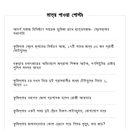
মাত্র পাওয়া পোস্টঃ
আদর্শ সমাজ বিনির্মাণে সহায়ক ভুমিকা রাখে ছাত্রসমাজ- প্রেসক্লাব
সভাপতি
কুমিল্লা প্রেস ক্লাবের নির্বাচন আজ; ১৭টি পদের জন্য ৩৩ জন প্রার্থী
ভোটযুদ্ধে
বরুড়ায় বলাৎকারের অভিযোগে মাদ্রাসা শিক্ষক আটক, গণপিটুনির চেষ্টায়
পুলিশ সদস্য আহত
কুমিল্লায় চর দখল নিয়ে দুই গ্রামবাসীর মধ্যে টেটাযুদ্ধে নিহত ১,
আহত ২০
কুমিল্লার নবাগত জেলা প্রশাসক হলেন রোজী আক্তার
কুমিল্লায় একই সময় দুই ট্রেন বিকল-লাইনচ্যুত; যোগাযোগ বন্ধ
কুমিল্লায় জলাবদ্ধতায় খোলা ড্রেনে পড়ে শিশুর মৃত্যু, দায় কার?