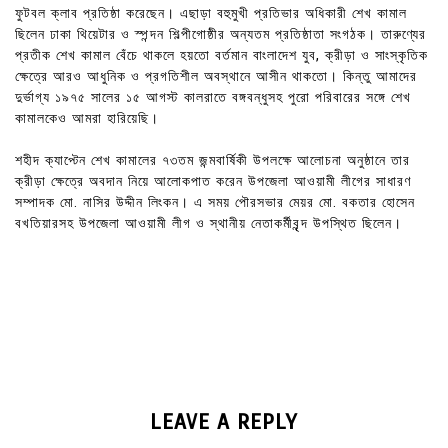
ফুটবল ক্লাব প্রতিষ্ঠা করেছেন। এছাড়া বহুমুখী প্রতিভার অধিকারী শেখ কামাল
ছিলেন ঢাকা থিয়েটার ও স্পন্দন শিল্পীগোষ্ঠীর অন্যতম প্রতিষ্ঠাতা সংগঠক। তারুণ্যের
প্রতীক শেখ কামাল বেঁচে থাকলে হয়তো বর্তমান বাংলাদেশ যুব, ক্রীড়া ও সাংস্কৃতিক
ক্ষেত্রে আরও আধুনিক ও প্রগতিশীল অবস্থানে আসীন থাকতো। কিন্তু আমাদের
দুর্ভাগ্য ১৯৭৫ সালের ১৫ আগস্ট কালরাতে বঙ্গবন্ধুসহ পুরো পরিবারের সঙ্গে শেখ
কামালকেও আমরা হারিয়েছি।
শহীদ ক্যাপ্টেন শেখ কামালের ৭৩তম জন্মবার্ষিকী উপলক্ষে আলোচনা অনুষ্ঠানে তার
ক্রীড়া ক্ষেত্রে অবদান নিয়ে আলোকপাত করেন উপজেলা আওয়ামী লীগের সাধারণ
সম্পাদক মো. নাসির উদ্দীন লিংকন। এ সময় পৌরসভার মেয়র মো. বকতার হোসেন
বখতিয়ারসহ উপজেলা আওয়ামী লীগ ও স্থানীয় নেতাকর্মীবৃন্দ উপস্থিত ছিলেন।
LEAVE A REPLY