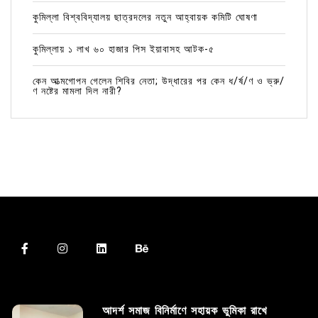
কুমিল্লা বিশ্ববিদ্যালয় ছাত্রদলের নতুন আহ্বায়ক কমিটি ঘোষণা
কুমিল্লায় ১ লাখ ৬০ হাজার পিস ইয়াবাসহ আটক-৫
কেন আত্মগোপন গেলেন শিবির নেতা; উদ্ধারের পর কেন ধ/র্ষ/ণ ও ভ্রু/
ণ নষ্টের মামলা দিল নারী?
আদর্শ সমাজ বিনির্মাণে সহায়ক ভুমিকা রাখে