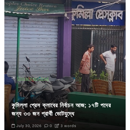
a
v
i
g
a
t
i
o
n
In
Uncategorized
কুমিল্লা প্রেস ক্লাবের নির্বাচন আজ; ১৭টি পদের
জন্য ৩৩ জন প্রার্থী ভোটযুদ্ধে
July 30, 2026
0
3 words