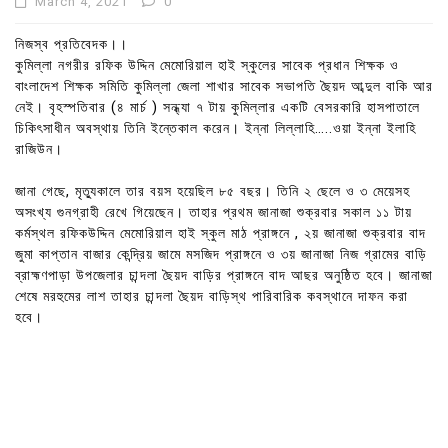
March 4, 2021
0
নিজস্ব প্রতিবেদক।।
কুমিল্লা নগরীর রফিক উদ্দিন মেমোরিয়াল হাই স্কুলের সাবেক প্রধান শিক্ষক ও
বাংলাদেশ শিক্ষক সমিতি কুমিল্লা জেলা শাখার সাবেক সভাপতি ছৈয়দ আব্দুল বাকি আর
নেই। বৃহস্পতিবার (৪ মার্চ ) সন্ধ্যা ৭ টায় কুমিল্লার একটি বেসরকারি হাসপাতালে
চিকিৎসাধীন অবস্থায় তিনি ইন্তেকাল করেন। ইন্না লিল্লাহি…..ওয়া ইন্না ইলাহি
রাজিউন।
জানা গেছে, মৃত্যুকালে তার বয়স হয়েছিল ৮৫ বছর। তিনি ২ ছেলে ও ৩ মেয়েসহ
অসংখ্য গুনগ্রাহী রেখে গিয়েছেন। তাহার প্রথম জানাজা শুক্রবার সকাল ১১ টায়
কর্মস্থল রফিকউদ্দিন মেমোরিয়াল হাই স্কুল মাঠ প্রাঙ্গনে , ২য় জানাজা শুক্রবার বাদ
জুমা কাপ্তান বাজার কেন্দ্রিয় জামে মসজিদ প্রাঙ্গনে ও ৩য় জানাজা নিজ গ্রামের বাড়ি
ব্রাহ্মণপাড়া উপজেলার চান্দলা ছৈয়দ বাড়ির প্রাঙ্গনে বাদ আছর অনুষ্ঠিত হবে। জানাজা
শেষে মরহুমের লাশ তাহার চান্দলা ছৈয়দ বাড়িস্থ পারিবারিক কবস্থানে দাফন করা
হবে।