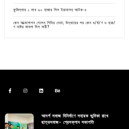
কুমিল্লায় ১ লাখ ৬০ হাজার পিস ইয়াবাসহ আটক-৫
কেন আত্মগোপন গেলেন শিবির নেতা; উদ্ধারের পর কেন ধ/র্ষ/ণ ও ভ্রু/
ণ নষ্টের মামলা দিল নারী?
আদর্শ সমাজ বিনির্মাণে সহায়ক ভুমিকা রাখে
ছাত্রসমাজ- প্রেসক্লাব সভাপতি