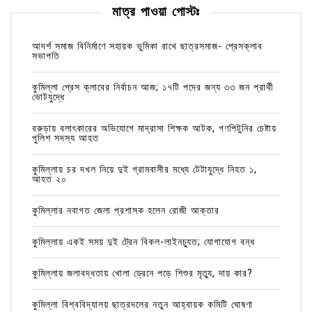
মাত্র পাওয়া পোস্টঃ
আদর্শ সমাজ বিনির্মাণে সহায়ক ভুমিকা রাখে ছাত্রসমাজ- প্রেসক্লাব
সভাপতি
কুমিল্লা প্রেস ক্লাবের নির্বাচন আজ; ১৭টি পদের জন্য ৩৩ জন প্রার্থী
ভোটযুদ্ধে
বরুড়ায় বলাৎকারের অভিযোগে মাদ্রাসা শিক্ষক আটক, গণপিটুনির চেষ্টায়
পুলিশ সদস্য আহত
কুমিল্লায় চর দখল নিয়ে দুই গ্রামবাসীর মধ্যে টেটাযুদ্ধে নিহত ১,
আহত ২০
কুমিল্লার নবাগত জেলা প্রশাসক হলেন রোজী আক্তার
কুমিল্লায় একই সময় দুই ট্রেন বিকল-লাইনচ্যুত; যোগাযোগ বন্ধ
কুমিল্লায় জলাবদ্ধতায় খোলা ড্রেনে পড়ে শিশুর মৃত্যু, দায় কার?
কুমিল্লা বিশ্ববিদ্যালয় ছাত্রদলের নতুন আহ্বায়ক কমিটি ঘোষণা