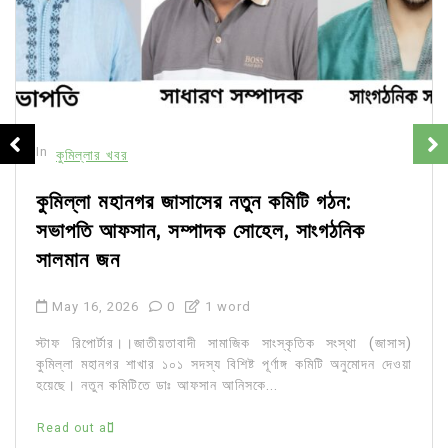
In
কুমিল্লার খবর
কুমিল্লা মহানগর জাসাসের নতুন কমিটি গঠন:
সভাপতি আফসান, সম্পাদক সোহেল, সাংগঠনিক
সালমান জন
May 16, 2026
0
1 word
স্টাফ রিপোর্টার।।জাতীয়তাবাদী সামাজিক সাংস্কৃতিক সংস্থা (জাসাস)
কুমিল্লা মহানগর শাখার ১০১ সদস্য বিশিষ্ট পূর্ণাঙ্গ কমিটি অনুমোদন দেওয়া
হয়েছে। নতুন কমিটিতে ডাঃ আফসান আনিসকে...
Read out all