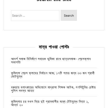
Search
for:
মাত্র পাওয়া পোস্টঃ
আদর্শ সমাজ বিনির্মাণে সহায়ক ভুমিকা রাখে ছাত্রসমাজ- প্রেসক্লাব
সভাপতি
কুমিল্লা প্রেস ক্লাবের নির্বাচন আজ; ১৭টি পদের জন্য ৩৩ জন প্রার্থী
ভোটযুদ্ধে
বরুড়ায় বলাৎকারের অভিযোগে মাদ্রাসা শিক্ষক আটক, গণপিটুনির চেষ্টায়
পুলিশ সদস্য আহত
কুমিল্লায় চর দখল নিয়ে দুই গ্রামবাসীর মধ্যে টেটাযুদ্ধে নিহত ১,
আহত ২০