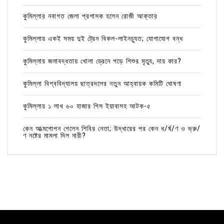
কুমিল্লার নবাগত জেলা প্রশাসক হলেন রোজী আক্তার
কুমিল্লায় একই সময় দুই ট্রেন বিকল-লাইনচ্যুত; যোগাযোগ বন্ধ
কুমিল্লায় জলাবদ্ধতায় খোলা ড্রেনে পড়ে শিশুর মৃত্যু, দায় কার?
কুমিল্লা বিশ্ববিদ্যালয় ছাত্রদলের নতুন আহ্বায়ক কমিটি ঘোষণা
কুমিল্লায় ১ লাখ ৬০ হাজার পিস ইয়াবাসহ আটক-৫
কেন আত্মগোপন গেলেন শিবির নেতা; উদ্ধারের পর কেন ধ/র্ষ/ণ ও ভ্রু/
ণ নষ্টের মামলা দিল নারী?