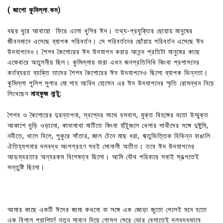
( জাগো কুমিল্লা.কম)
বছর ঘুরে আবারো ফিরে এলো খুশির ঈদ। তথ্য-প্রযুক্তির ছোয়ায় মানুষের
জীবনমানে এসেছে ব্যাপক পরিবর্তন। সে পরিবর্তনের ছোঁয়ায় পরিবর্তন এসেছে ঈদ
উদযাপনেও। শৈশব কৈশোরের ঈদ উদযাপন করার আনন্দ প্রতিটা মানুষের কাছে
একেবারে অতুলনীয় ছিল। কুমিল্লায় যারা এখন জনপ্রতিনিধি কিংবা প্রশাসনের
কর্তব্যরত ব্যক্তি তাদের শৈশব কৈশোরের ঈদ উদযাপনেও ছিলো ব্যাপক ভিন্নতা।
কুমিল্লা পুলিশ সুপার মো.শাহ আবিদ হোসেন এর ঈদ উদযাপনের স্মৃতি রোমন্থন নিয়ে
লিখেছেন
মাহফুজ নান্টু:
শৈশব ও কৈশোরের দুরন্তপনা, স্বপ্নের সাথে বসবাস, মুক্ত বিহঙ্গের মতো উম্মুক্ত
আকাশে ঘুড়ি ওড়ানো, কাদামাখা মাটিতে কিংবা হাঁটুজলে খেলার সাথীদের সঙ্গে দুষ্টুমি,
নদীতে, খালে বিলে, পুকুরে সাঁতার, জাল টেনে মাছ ধরা, ঋতুভিত্তিক বিভিন্ন বাঙালি
ঐতিহ্যপনায় দলবদ্ধ অংশগ্রহণ সবই সোনালী অতীত। তবে ঈদ উদযাপনের
আড়ম্বরতার অন্যরকম বিশেষত্ব ছিলো। আমি যৌথ পরিবারে সবাই স্বল্পতেই
সন্তুষ্টি ছিলো।
আমার কাছে একটি ঈদের জামা কখনো বা সঙ্গে এক জোড়া জুতো পেলেই মনে হতো
এক বিশাল প্রাপ্তি! নতুন সাবান দিয়ে গোসল সেরে ভোর বেলাতেই দলবদ্ধভাবে