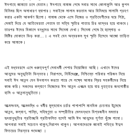
ঈদগাহে জামাতে চলে যেতাম। ঈদগাহে নামাজ শেষে সবার সাথে কোলাকুলি আর কুশল
বিনিময় ছিল অসাধারণ ব্যাপার। সবাইকে সালাম করতাম আর বিনিময়ে সালামি গ্রহণ
করার একটা আকর্ষণ ছিলো। নামাজ থেকে এসে নিজের ও প্রতিবেশীদের ঘরে পিঠা,
সেমাই দিয়ে যে আতিথেয়তা পেতাম তা সত্যি স্মৃতির পাতায় চির ভাস্বর হয়ে থাকবে।
তারপর ঈদের বিকালে বন্ধুদের সাথে সিনেমা দেখা। সিনেমা শেষে হৈ হুল্লোড় ও
মিষ্টির দোকানে ভিড় করা….। এ সবই যেন অন্যরকম সুখ স্মৃতি হিসেবে আজো তাড়িত
করে আমাকে।
এই মধ্যবয়সে এসে গুরুত্বপূর্ণ সেবাধর্মী পেশায় নিয়োজিত আছি। এখানে ঈদের
আনন্দের অনুভূতিটা ভিন্নতর। নিরাপদে, নির্বিঘেœ, নিশ্চিন্তে পরিবার পরিজন নিয়ে
সবাই ঈদ আনন্দ যেন উদযাপন করতে পারে সে লক্ষ্যে আমার প্রিয় সহকর্মীদের নিয়ে
কাজ করি। সকলের কল্যাণে নিজেদের ঈদ আনন্দ একাত্ম হয়ে যায় বৃহত্তর জনগোষ্ঠীর
হাসি ও আনন্দানুভূতিতে।
আত্মসংযম, আত্মশুদ্ধি ও ধর্মীয় মূল্যবোধ চর্চার পাশাপাশি মানবিক চেতনার উন্মেষে
আনন্দ, কল্যাণ, শান্তি, সহিষ্ণুতা ও সম্প্রীতির মেলবন্ধনে বিশ্বজনীন মমতার
হৃদয়ানুভূতির প্রতিচ্ছবি প্রতিফলিত হলেই আমি ঈদ আনন্দের পূর্ণতা খুঁজে পাবো।
আপনারা সবাই সচেতন থাকুন,নিরাপদ থাকুন। আপনাদেরকে জানাই পবিত্র ঈদুল
ফিতরের নিরন্তর শুভেচ্ছা ।