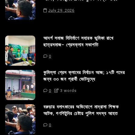
July 29, 2026
আদর্শ সমাজ বিনির্মাণে সহায়ক ভুমিকা রাখে
ছাত্রসমাজ- প্রেসক্লাব সভাপতি
0
কুমিল্লা প্রেস ক্লাবের নির্বাচন আজ; ১৭টি পদের
জন্য ৩৩ জন প্রার্থী ভোটযুদ্ধে
0
3 words
বরুড়ায় বলাৎকারের অভিযোগে মাদ্রাসা শিক্ষক
আটক, গণপিটুনির চেষ্টায় পুলিশ সদস্য আহত
0