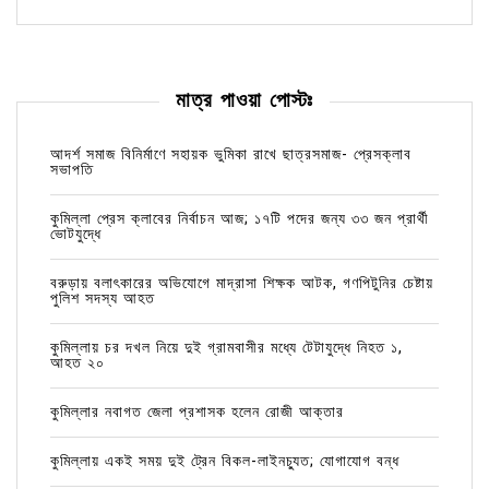
মাত্র পাওয়া পোস্টঃ
আদর্শ সমাজ বিনির্মাণে সহায়ক ভুমিকা রাখে ছাত্রসমাজ- প্রেসক্লাব
সভাপতি
কুমিল্লা প্রেস ক্লাবের নির্বাচন আজ; ১৭টি পদের জন্য ৩৩ জন প্রার্থী
ভোটযুদ্ধে
বরুড়ায় বলাৎকারের অভিযোগে মাদ্রাসা শিক্ষক আটক, গণপিটুনির চেষ্টায়
পুলিশ সদস্য আহত
কুমিল্লায় চর দখল নিয়ে দুই গ্রামবাসীর মধ্যে টেটাযুদ্ধে নিহত ১,
আহত ২০
কুমিল্লার নবাগত জেলা প্রশাসক হলেন রোজী আক্তার
কুমিল্লায় একই সময় দুই ট্রেন বিকল-লাইনচ্যুত; যোগাযোগ বন্ধ