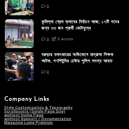
0
কুমিল্লা প্রেস ক্লাবের নির্বাচন আজ; ১৭টি পদের
জন্য ৩৩ জন প্রার্থী ভোটযুদ্ধে
0
3 words
বরুড়ায় বলাৎকারের অভিযোগে মাদ্রাসা শিক্ষক
আটক, গণপিটুনির চেষ্টায় পুলিশ সদস্য আহত
0
Company Links
Style Customization & Typography
Scrollpoints (Single Page Site)
wpHoot Home Page
wpHoot Support / Documentation
Magazine Lume Premium