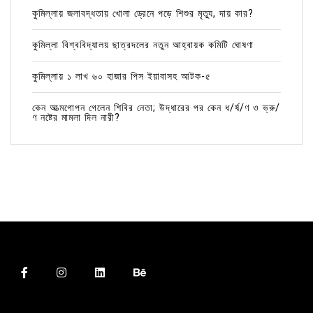
কুমিল্লায় জলাবদ্ধতায় খোলা ড্রেনে পড়ে শিশুর মৃত্যু, দায় কার?
কুমিল্লা বিশ্ববিদ্যালয় ছাত্রদলের নতুন আহ্বায়ক কমিটি ঘোষণা
কুমিল্লায় ১ লাখ ৬০ হাজার পিস ইয়াবাসহ আটক-৫
কেন আত্মগোপন গেলেন শিবির নেতা; উদ্ধারের পর কেন ধ/র্ষ/ণ ও ভ্রু/
ণ নষ্টের মামলা দিল নারী?