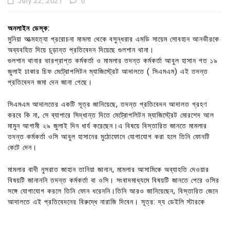
July 22, 2021
0
অনলাইন ডেস্ক:
মুনিয়া আত্মহত্যা প্ররোচনা মামলা থেকে বসুন্ধরার এমডি সায়েম সোবহান আনভীরকে
অব্যবহিত দিয়ে চূড়ান্ত প্রতিবেদন দিয়েছে গুলশান থানা।
গুলশান থানার ভারপ্রাপ্ত কর্মকর্তা ও মামলার তদন্ত কর্মকর্তা আবুল হাসান গত ১৯
জুলাই ঢাকার চিফ মেট্রোপলিটন ম্যাজিস্ট্রেট আদালতে ( সিএমএম) এই তদন্ত
প্রতিবেদন জমা দেন জানা গেছে।
সিএমএম আদালতের একটি সূত্র জানিয়েছে, তদন্ত প্রতিবেদন আদালত গ্রহণ
করবে কি না, সে ব্যাপারে সিদ্ধান্ত দিতে মেট্রোপলিটন ম্যাজিস্ট্রেট মোরশেদ আল
মামুন আগামী ২৯ জুলাই দিন ধার্য করেছেন।এ বিষয়ে বিস্তারিত জানতে মামলার
তদন্ত কর্মকর্তা ওসি আবুল হাসানের মুঠোফোনে যোগাযোগ করা হলে তিনি ফোনটি
কেটে দেন।
মামলার বাদী নুসরাত জাহান তানিয়া জানান, মামলার আসামিকে অব্যাহতি দেওয়ার
বিষয়টি জানাননি তদন্ত কর্মকর্তা বা ওসি। সংবাদমাধ্যমে বিষয়টি জানতে পেরে ওসির
সঙ্গে যোগাযোগ করলে তিনি ফোন ধরেননি।তিনি আরও জানিয়েছেন, বিস্তারিত জেনে
আদালতে এই প্রতিবেদনের বিরুদ্ধে নারাজি দিবেন। সূত্র: দ্য ডেইলি স্টারকে