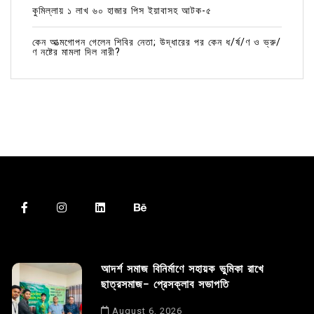
কুমিল্লায় ১ লাখ ৬০ হাজার পিস ইয়াবাসহ আটক-৫
কেন আত্মগোপন গেলেন শিবির নেতা; উদ্ধারের পর কেন ধ/র্ষ/ণ ও ভ্রু/
ণ নষ্টের মামলা দিল নারী?
আদর্শ সমাজ বিনির্মাণে সহায়ক ভুমিকা রাখে
ছাত্রসমাজ- প্রেসক্লাব সভাপতি
August 6, 2026