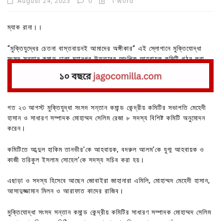
August 24, 2023
0
1 word
ম্যাক রানা।।
“মুক্তিযুদ্ধের চেতনা বাস্তবায়নই আমাদের অঙ্গীকার” এই স্লোগানে মুক্তিযোদ্ধা
সংসদ সন্তান কমান্ড ঢাকা মহানগর উত্তরের আংশিক আহবায়ক কমিটি গঠন করা
হয়েছে।
গত ২৩ আগস্ট মুক্তিযুদ্ধা সংসদ সন্তান কমান্ড কেন্দ্রীয় কমিটির সভাপতি মেহেদী
হাসান ও সাধারণ সম্পাদক মোহাম্মদ সেলিম রেজা ৮ সদস্য বিশিষ্ট কমিটি অনুমোদন
করেন।
কমিটিতে আব্দুল হাকিম তানভীর’কে আহবায়ক, বদরুল আলম’কে যুগ্ম আহবায়ক ও
কাজী তরিকুল ইসলাম সোহেল’কে সদস্য সচিব করা হয়।
এছাড়া ও সদস্য হিসেবে আছেন জোবাইরা জাহানারা এমিলি, মোহাম্মদ মেহেদী হাসান,
আসাদুজ্জামান মিলন ও আরাফাত কাদের রাজিব।
মুক্তিযোদ্ধা সংসদ সন্তান কমান্ড কেন্দ্রীয় কমিটির সাধারণ সম্পাদক মোহাম্মদ সেলিম