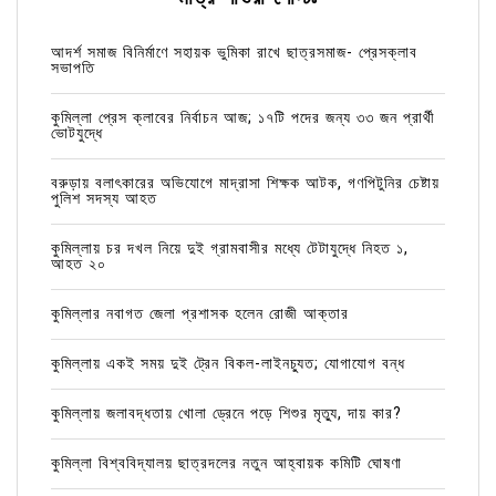
আদর্শ সমাজ বিনির্মাণে সহায়ক ভুমিকা রাখে ছাত্রসমাজ- প্রেসক্লাব
সভাপতি
কুমিল্লা প্রেস ক্লাবের নির্বাচন আজ; ১৭টি পদের জন্য ৩৩ জন প্রার্থী
ভোটযুদ্ধে
বরুড়ায় বলাৎকারের অভিযোগে মাদ্রাসা শিক্ষক আটক, গণপিটুনির চেষ্টায়
পুলিশ সদস্য আহত
কুমিল্লায় চর দখল নিয়ে দুই গ্রামবাসীর মধ্যে টেটাযুদ্ধে নিহত ১,
আহত ২০
কুমিল্লার নবাগত জেলা প্রশাসক হলেন রোজী আক্তার
কুমিল্লায় একই সময় দুই ট্রেন বিকল-লাইনচ্যুত; যোগাযোগ বন্ধ
কুমিল্লায় জলাবদ্ধতায় খোলা ড্রেনে পড়ে শিশুর মৃত্যু, দায় কার?
কুমিল্লা বিশ্ববিদ্যালয় ছাত্রদলের নতুন আহ্বায়ক কমিটি ঘোষণা