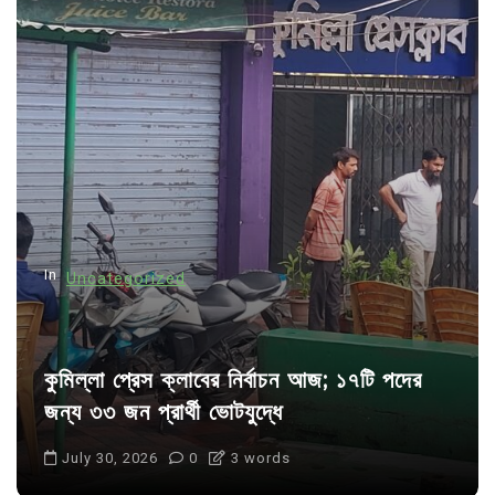
v
i
g
a
t
i
o
n
In
Uncategorized
কুমিল্লা প্রেস ক্লাবের নির্বাচন আজ; ১৭টি পদের
জন্য ৩৩ জন প্রার্থী ভোটযুদ্ধে
July 30, 2026
0
3 words