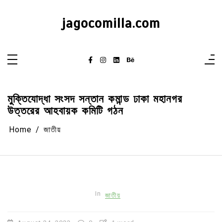
Skip
to
content
jagocomilla.com
মুক্তিযোদ্ধা সংসদ সন্তান কমান্ড ঢাকা মহানগর
উত্তরের আহবায়ক কমিটি গঠন
Home
জাতীয়
In
জাতীয়