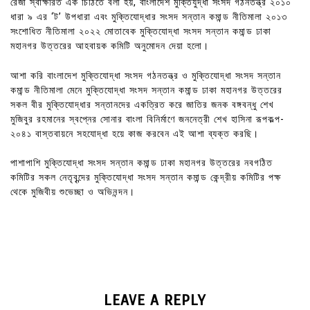
রেজা স্বাক্ষরিত এক চিঠিতে বলা হয়, বাংলাদেশ মুক্তিযুদ্ধা সংসদ গঠনতন্ত্র ২০১০
ধারা ৯ এর ‘ট’ উপধারা এবং মুক্তিযোদ্ধার সংসদ সন্তান কমান্ড নীতিমালা ২০১৩
সংশোধিত নীতিমালা ২০২২ মোতাবেক মুক্তিযোদ্ধা সংসদ সন্তান কমান্ড ঢাকা
মহানগর উত্তরের আহবায়ক কমিটি অনুমোদন দেয়া হলো।
আশা করি বাংলাদেশ মুক্তিযোদ্ধা সংসদ গঠনতন্ত্র ও মুক্তিযোদ্ধা সংসদ সন্তান
কমান্ড নীতিমালা মেনে মুক্তিযোদ্ধা সংসদ সন্তান কমান্ড ঢাকা মহানগর উত্তরের
সকল বীর মুক্তিযোদ্ধার সন্তানদের একত্রিত করে জাতির জনক বঙ্গবন্ধু শেখ
মুজিবুর রহমানের স্বপ্নের সোনার বাংলা বিনির্মাণে জননেত্রী শেখ হাসিনা রূপকল্প-
২০৪১ বাস্তবায়নে সহযোদ্ধা হয়ে কাজ করবেন এই আশা ব্যক্ত করছি।
পাশাপাশি মুক্তিযোদ্ধা সংসদ সন্তান কমান্ড ঢাকা মহানগর উত্তরের নবগঠিত
কমিটির সকল নেতৃবৃন্দের মুক্তিযোদ্ধা সংসদ সন্তান কমান্ড কেন্দ্রীয় কমিটির পক্ষ
থেকে মুজিবীয় শুভেচ্ছা ও অভিনন্দন।
LEAVE A REPLY