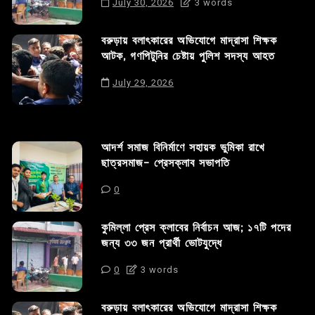
July 30, 2026
3 words
বরুড়ায় বলাৎকারের অভিযোগে মাদ্রাসা শিক্ষক
আটক, গণপিটুনির চেষ্টায় পুলিশ সদস্য আহত
July 29, 2026
আদর্শ সমাজ বিনির্মাণে সহায়ক ভুমিকা রাখে
ছাত্রসমাজ- প্রেসক্লাব সভাপতি
0
কুমিল্লা প্রেস ক্লাবের নির্বাচন আজ; ১৭টি পদের
জন্য ৩৩ জন প্রার্থী ভোটযুদ্ধে
0
3 words
বরুড়ায় বলাৎকারের অভিযোগে মাদ্রাসা শিক্ষক