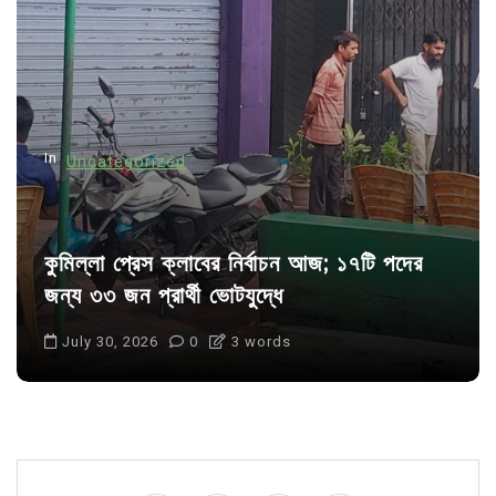
a
t
i
o
n
In
Uncategorized
কুমিল্লা প্রেস ক্লাবের নির্বাচন আজ; ১৭টি পদের
জন্য ৩৩ জন প্রার্থী ভোটযুদ্ধে
July 30, 2026
0
3 words