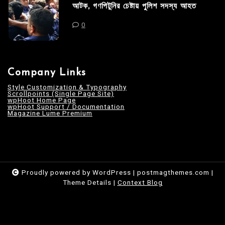
আটক, গণপিটুনির চেষ্টায় পুলিশ সদস্য আহত
0
Company Links
Style Customization & Typography
Scrollpoints (Single Page Site)
wpHoot Home Page
wpHoot Support / Documentation
Magazine Lume Premium
Proudly powered by WordPress
|
postmagthemes.com
|
Theme Details
|
Context Blog