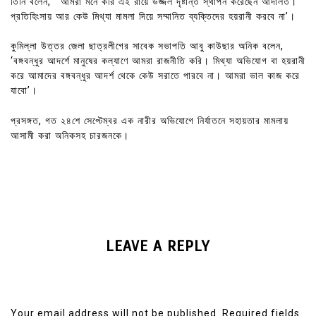
তিনি বলেন, ‘ আমরা মনে করি এই রায়ে উজ্জল দৃষ্টান্ত স্থাপন করেছেন আদালত।
প্রতিহিংসায় আর কেউ মিথ্যা মামলা দিয়ে সম্মানিত ব্যক্তিদের হয়রানী করবে না’।
কুমিল্লা উত্তর জেলা ছাত্রলীগের সাবেক সভাপতি আবু কাউছার অনিক বলেন,
‘বঙ্গবন্ধুর আদর্শে মানুষের কল্যাণে আমরা রাজনীতি করি। মিথ্যা অভিযোগ বা হয়রানী
করে আমাদের বঙ্গবন্ধুর আদর্শ থেকে কেউ সরাতে পারবে না। আমরা ভাল কাজ করে
যাবো’।
প্রসঙ্গত, গত ২৪শে সেপ্টেম্বর এক নারীর অভিযোগে নির্যাতনে সহায়তার মামলায়
আসামী করা অনিকসহ চারজনকে।
LEAVE A REPLY
Your email address will not be published.
Required fields