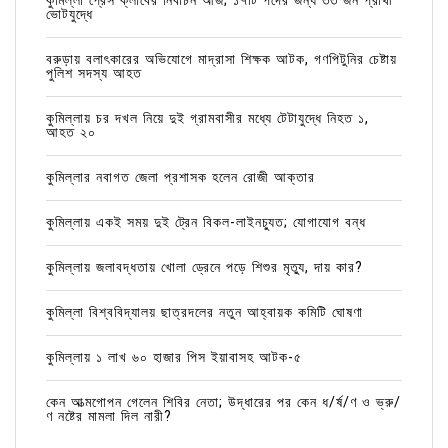
কুমিল্লা প্রেস ক্লাবের নির্বাচন আজ; ১৭টি পদের জন্য ৩৩ জন প্রার্থী
ভোটযুদ্ধে
বরুড়ায় বলাৎকারের অভিযোগে মাদ্রাসা শিক্ষক আটক, গণপিটুনির চেষ্টায়
পুলিশ সদস্য আহত
কুমিল্লায় চর দখল নিয়ে দুই গ্রামবাসীর মধ্যে টেটাযুদ্ধে নিহত ১,
আহত ২০
কুমিল্লার নবাগত জেলা প্রশাসক হলেন রোজী আক্তার
কুমিল্লায় একই সময় দুই ট্রেন বিকল-লাইনচ্যুত; যোগাযোগ বন্ধ
কুমিল্লায় জলাবদ্ধতায় খোলা ড্রেনে পড়ে শিশুর মৃত্যু, দায় কার?
কুমিল্লা বিশ্ববিদ্যালয় ছাত্রদলের নতুন আহ্বায়ক কমিটি ঘোষণা
কুমিল্লায় ১ লাখ ৬০ হাজার পিস ইয়াবাসহ আটক-৫
কেন আত্মগোপন গেলেন শিবির নেতা; উদ্ধারের পর কেন ধ/র্ষ/ণ ও ভ্রু/
ণ নষ্টের মামলা দিল নারী?