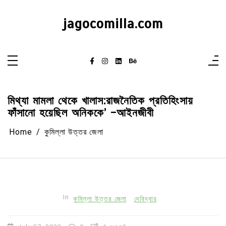
Skip
to
content
jagocomilla.com
মিথ্যা মামলা থেকে খালাস:রাজনৈতিক প্রতিহিংসায়
ফাঁসানো হয়েছিল অনিককে’ -আইনজীবী
Home
কুমিল্লা উত্তর জেলা
In
কুমিল্লা উত্তর জেলা
দেবিদ্বার