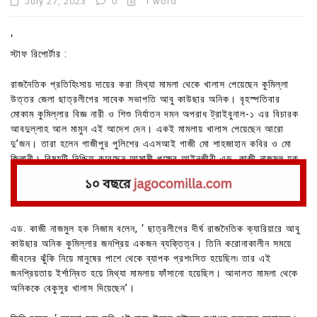
July 27, 2023
0
1 word
‘
স্টাফ রিপোর্টার :
রাজনৈতিক প্রতিহিংসায় দায়ের করা মিথ্যা মামলা থেকে খালাস পেয়েছেন কুমিল্লা
উত্তর জেলা ছাত্রলীগের সাবেক সভাপতি আবু কাউছার অনিক। বৃহস্পতিবার
মোকাম কুমিল্লার বিজ্ঞ নারী ও শিশু নির্যাতন দমন অপরাধ ট্রাইবুনাল-১ এর বিচারক
আবদুল্লাহ আল মামুন এই আদেশ দেন। একই মামলায় খালাস পেয়েছেন আরো
দু’জন। তারা হলেন গাজীপুর পুলিশের এএসআই গাজী মো শাহজাহান কবির ও মো
জিলানী। বিষয়টি নিশ্চিত করেছেন আসামী পক্ষের আইনজীবী এড. কাজী নাজমুল হক
নিজাম। আদালতের রায়ে সন্তুষ্টি প্রকাশ করেছেন তিনি।
এড. কাজী নাজমুল হক নিজাম বলেন, ‘ ছাত্রলীগের দীর্ঘ রাজনৈতিক ক্যারিয়ারে আবু
কাউছার অনিক কুমিল্লার জনপ্রিয় একজন ব্যক্তিত্ব। তিনি করোনাকালীন সময়ে
জীবনের ঝুঁকি নিয়ে মানুষের পাশে থেকে ব্যাপক প্রশংসিত হয়েছিল৷ তার এই
জনপ্রিয়তায় ইর্শান্বিত হয়ে মিথ্যা মামলায় ফাঁসানো হয়েছিল। আদালত মামলা থেকে
অনিককে বেকুসুর খালাস দিয়েছেন’।