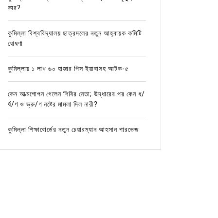
কার?
কুমিল্লা বিশ্ববিদ্যালয় ছাত্রদলের নতুন আহ্বায়ক কমিটি
ঘোষণা
কুমিল্লায় ১ লাখ ৬০ হাজার পিস ইয়াবাসহ আটক-৫
কেন আত্মগোপন গেলেন শিবির নেতা; উদ্ধারের পর কেন ধ/
র্ষ/ণ ও ভ্রু/ণ নষ্টের মামলা দিল নারী?
কুমিল্লা শিক্ষাবোর্ডের নতুন চেয়ারম্যান আহসান পারভেজ
In
ব্রাহ্মণপাড়া
In
ব্রাহ্মণপ
ব্রাহ্মনপাড়ায় ১৪ কেজি গাঁজাসহ ২ মাদক
কুমিল্লা
কারবারি আটক
বিজিবির