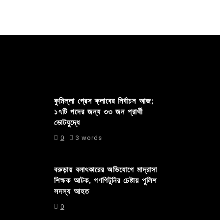
কুমিল্লা প্রেস ক্লাবের নির্বাচন আজ;
১৭টি পদের জন্য ৩৩ জন প্রার্থী
ভোটযুদ্ধে
0
3 words
বরুড়ায় বলাৎকারের অভিযোগে মাদ্রাসা
শিক্ষক আটক, গণপিটুনির চেষ্টায় পুলিশ
সদস্য আহত
0