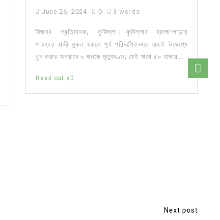
June 26, 2024
0
3 words
নিজস্ব প্রতিবেদক, কুমিল্লা।।কুমিল্লার ব্রাহ্মণপাড়ায়
মাতব্বর হাজী নুরুল হককে পূর্ব পরিকল্পিতভাবে একই উদ্দেশ্যে
খুন করার অপরাধে ৬ জনকে মৃত্যুদণ্ড; সেই সাথে ৫০ হাজার...
Read out all
Next post