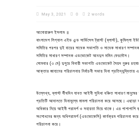
May 3, 2021
0
2 words
আনোয়ারুল ইসলাম ॥
বাংলাদেশ লিগ্যাল এইড এন্ড সার্ভিসেস ট্রাস্ট (ব্লাস্ট), কুমিল্লা 
সমিতির পরপর দুই বারের সাবেক সভাপতি ও সাবেক সাধারণ সম্পাদক,
সমিতির সাধারণ সম্পাদক এডভোকেট আবদুল মমিন ফেরদৌস।
সোমবার (৩ মে) দুপুরে বিদায়ী সভাপতি এডভোকেট সৈয়দ নুরুর রহমা
আক্তার জাহানের পরিচালনায় নির্বাচনী সভায় বিনা প্রতিদ্বন্দ্বি
In
Uncategorized
উল্লেখ্য, ব্লাস্ট র্দীঘদিন যাবত আইনী সুবিধা বঞ্চিত সাধারণ মানুষ
বরুড়ায় বলাৎকারের অভিযোগে মাদ্র
প্রতিটি আদালতে বিনামূল্যে মামলা পরিচালনা করে আসছে। এছাড়া ব্
শিক্ষক আটক, গণপিটুনির চেষ্টায় পু
অধিকার নিয়ে আইনী পরামর্শ ও সহায়তা দিয়ে থাকে। এর পাশাপাশি ব্লা
আহত
সংশোধনের জন্য অধিপরামর্শ (এডভোকেসি) কার্যক্রম পরিচালনা করে থা
পরিচালনা করে।
July 29, 2026
0