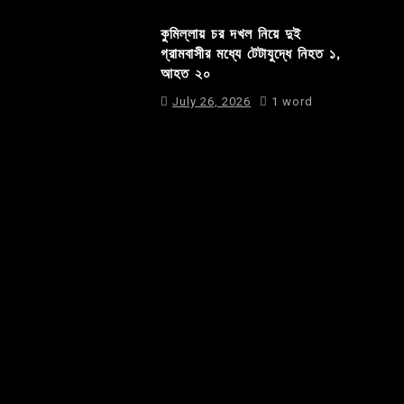
কুমিল্লায় চর দখল নিয়ে দুই
গ্রামবাসীর মধ্যে টেটাযুদ্ধে নিহত ১,
আহত ২০
July 26, 2026
1 word