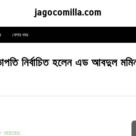
jagocomilla.com
র
খেলার খবর
 সভাপতি নির্বাচিত হলেন এড আবদুল মম
n
ব্রাহ্মণপাড়া