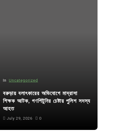
In
Uncategorized
In
Uncategor
বরুড়ায় বলাৎকারের অভিযোগে মাদ্রাসা
শিক্ষক আটক, গণপিটুনির চেষ্টায় পুলিশ সদস্য
কুমিল্লা প্র
আহত
পদের জন্য ৩৩
July 29, 2026
0
July 30, 20