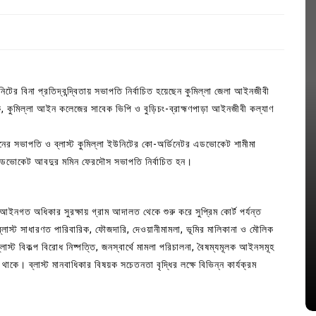
ইউনিটের বিনা প্রতিদ্বন্দ্বিতায় সভাপতি নির্বাচিত হয়েছেন কুমিল্লা জেলা আইনজীবী
 কুমিল্লা আইন কলেজের সাবেক ভিপি ও বুড়িচং-ব্রাহ্মণপাড়া আইনজীবী কল্যাণ
নের সভাপতি ও ব্লাস্ট কুমিল্লা ইউনিটের কো-অর্ডিনেটর এডভোকেট শামীমা
তায় এডভোকেট আবদুর মমিন ফেরদৌস সভাপতি নির্বাচিত হন।
In
Uncategorized
ের আইনগত অধিকার সুরক্ষায় গ্রাম আদালত থেকে শুরু করে সুপ্রিম কোর্ট পর্যন্ত
াসা
লাস্ট সাধারণত পারিবারিক, ফৌজদারি, দেওয়ানীমামলা, ভূমির মালিকানা ও মৌলিক
লিশ সদস্য
কুমিল্লা প্রেস ক্লাবের নির্বাচন আজ; ১৭টি
স্ট বিকল্প বিরোধ নিষ্পত্তি, জনস্বার্থে মামলা পরিচালনা, বৈষম্যমূলক আইনসমূহ
পদের জন্য ৩৩ জন প্রার্থী ভোটযুদ্ধে
কে। ব্লাস্ট মানবাধিকার বিষয়ক সচেতনতা বৃদ্ধির লক্ষে বিভিন্ন কার্যক্রম
July 30, 2026
0
3 words