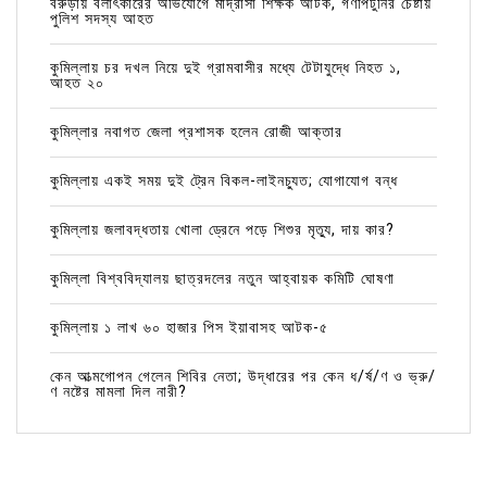
বরুড়ায় বলাৎকারের অভিযোগে মাদ্রাসা শিক্ষক আটক, গণপিটুনির চেষ্টায়
পুলিশ সদস্য আহত
কুমিল্লায় চর দখল নিয়ে দুই গ্রামবাসীর মধ্যে টেটাযুদ্ধে নিহত ১,
আহত ২০
কুমিল্লার নবাগত জেলা প্রশাসক হলেন রোজী আক্তার
কুমিল্লায় একই সময় দুই ট্রেন বিকল-লাইনচ্যুত; যোগাযোগ বন্ধ
কুমিল্লায় জলাবদ্ধতায় খোলা ড্রেনে পড়ে শিশুর মৃত্যু, দায় কার?
কুমিল্লা বিশ্ববিদ্যালয় ছাত্রদলের নতুন আহ্বায়ক কমিটি ঘোষণা
কুমিল্লায় ১ লাখ ৬০ হাজার পিস ইয়াবাসহ আটক-৫
কেন আত্মগোপন গেলেন শিবির নেতা; উদ্ধারের পর কেন ধ/র্ষ/ণ ও ভ্রু/
ণ নষ্টের মামলা দিল নারী?