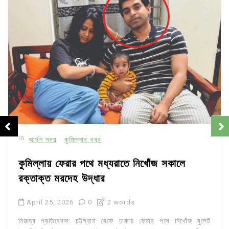
In
আর্দশ সদর
কুমিল্লার খবর
কুমিল্লায় ফেরার পথে মধ্যরাতে নিখোঁজ সকালে
রক্তাক্ত মরদেহ উদ্ধার
April 25, 2026
0
2 words
নিজস্ব প্রতিবেদক: চট্টগ্রাম থেকে ঢাকায় ফেরার পথে নিখোঁজ বুলেট