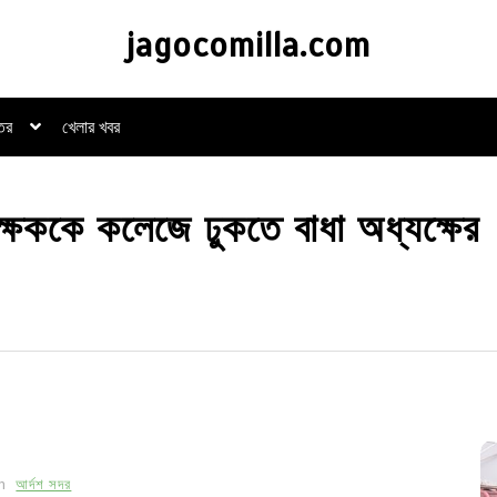
jagocomilla.com
্তর
খেলার খবর
্ষককে কলেজে ঢুকতে বাধা অধ্যক্ষের
In
আর্দশ সদর