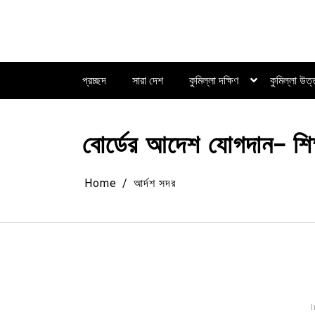
Skip
to
content
প্রচ্ছদ
সারা দেশ
কুমিল্লা দক্ষিণ
কুমিল্লা উত
বোর্ডের আদেশ যোগদান- শিক
Home
আর্দশ সদর