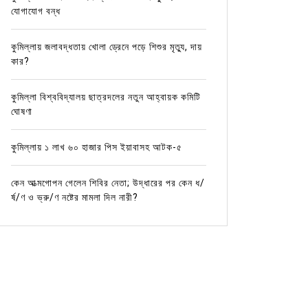
যোগাযোগ বন্ধ
কুমিল্লায় জলাবদ্ধতায় খোলা ড্রেনে পড়ে শিশুর মৃত্যু, দায়
কার?
কুমিল্লা বিশ্ববিদ্যালয় ছাত্রদলের নতুন আহ্বায়ক কমিটি
ঘোষণা
কুমিল্লায় ১ লাখ ৬০ হাজার পিস ইয়াবাসহ আটক-৫
কেন আত্মগোপন গেলেন শিবির নেতা; উদ্ধারের পর কেন ধ/
র্ষ/ণ ও ভ্রু/ণ নষ্টের মামলা দিল নারী?