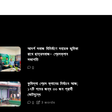
আদর্শ সমাজ বিনির্মাণে সহায়ক ভুমিকা
রাখে ছাত্রসমাজ- প্রেসক্লাব
সভাপতি
0
কুমিল্লা প্রেস ক্লাবের নির্বাচন আজ;
১৭টি পদের জন্য ৩৩ জন প্রার্থী
ভোটযুদ্ধে
0
3 words