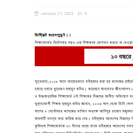
January 27, 2022
0
ডিস্ট্রিক্ট করেসপন্ডেন্ট।।
শিক্ষাবোর্ডের নির্দেশনার পরও এক শিক্ষককে যোগদান করতে না দে
বের করে দেন অধ্যক্ষ। কুমিল্লার ব্রাহ্মণপাড়ার গোপালনগর আদর্
সূত্রমতে,২০১৮ সালে অন্যায়ভাবে বহিষ্কার করা হয় কলেজের রাষ্ট্
দ্বারে দ্বারে ঘুরেছেন হুমায়ুন কবির। করেছেন মানবেতর জীবনযাপন। 
In
Uncategorized
ও উচ্চমাধ্যমিক শিক্ষাবোর্ড ওই শিক্ষকের বিরুদ্ধে আনীত অভিযোগ যথ
কুমিল্লা প্রেস ক্লাবের নির্বাচন আ
ভুক্তভোগী শিক্ষক হুমায়ুন কবির জানান, ২০০৬ সাল থেকে তিনি গোপ
পদের জন্য ৩৩ জন প্রার্থী ভোটযুদ্ধ
সালের ৮ সেপ্টেম্বর কলেজের বর্তমান অধ্যক্ষ আনিসুর রহমান মজ
মামলাটি তদন্ত করে খারিজ করে দেয়। বহিষ্কার আদেশের বিরুদ্ধে
July 30, 2026
0
3 words
কুমিল্লা শিক্ষাবোর্ডকে ৩০ দিনের মধ্যে তাকে বহিষ্কার আদেশের তদন