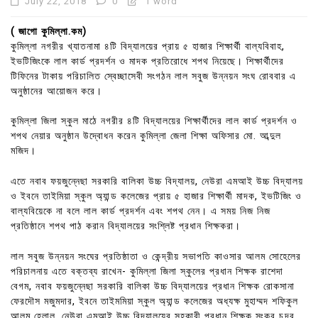
July 22, 2018
0
1 word
( জাগো কুমিল্লা.কম)
কুমিল্লা নগরীর খ্যাতনামা ৪টি বিদ্যালয়ের প্রায় ৫ হাজার শিক্ষার্থী বাল্যবিবাহ,
ইভটিজিংকে লাল কার্ড প্রদর্শন ও মাদক প্রতিরোধে শপথ নিয়েছে। শিক্ষার্থীদের
টিফিনের টাকায় পরিচালিত স্বেচ্ছাসেবী সংগঠন লাল সবুজ উন্নয়ন সংঘ রোববার এ
অনুষ্ঠানের আয়োজন করে।
কুমিল্লা জিলা স্কুল মাঠে নগরীর ৪টি বিদ্যালয়ের শিক্ষার্থীদের লাল কার্ড প্রদর্শন ও
শপথ নেয়ার অনুষ্ঠান উদ্বোধন করেন কুমিল্লা জেলা শিক্ষা অফিসার মো. আব্দুল
মজিদ।
এতে নবাব ফয়জুন্নেছা সরকারি বালিকা উচ্চ বিদ্যালয়, নেউরা এমআই উচ্চ বিদ্যালয়
ও ইবনে তাইমিয়া স্কুল অ্যান্ড কলেজের প্রায় ৫ হাজার শিক্ষার্থী মাদক, ইভটিজিং ও
বাল্যবিয়েকে না বলে লাল কার্ড প্রদর্শন এবং শপথ নেন। এ সময় নিজ নিজ
প্রতিষ্ঠানে শপথ পাঠ করান বিদ্যালয়ের সংশ্লিষ্ট প্রধান শিক্ষকরা।
লাল সবুজ উন্নয়ন সংঘের প্রতিষ্ঠাতা ও কেন্দ্রীয় সভাপতি কাওসার আলম সোহেলের
পরিচালনায় এতে বক্তব্য রাখেন- কুমিল্লা জিলা স্কুলের প্রধান শিক্ষক রাশেদা
বেগম, নবাব ফয়জুন্নেছা সরকারি বালিকা উচ্চ বিদ্যালয়ের প্রধান শিক্ষক রোকসানা
ফেরদৌস মজুমদার, ইবনে তাইমমিয়া স্কুল অ্যান্ড কলেজের অধ্যক্ষ মুহাম্মদ শফিকুল
আলম হেলাল, নেউরা এমআই উচ্চ বিদ্যালয়ের সহকারী প্রধান শিক্ষক সংকর চন্দ্র