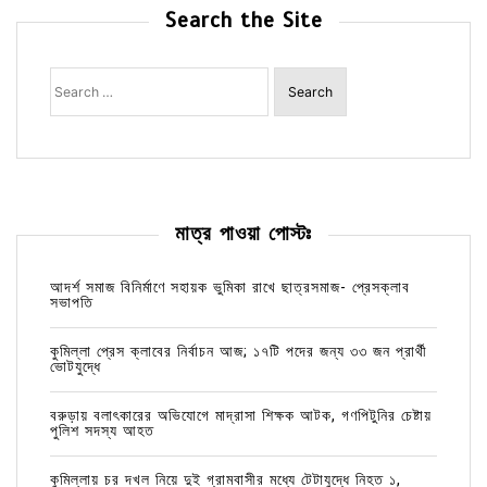
Search the Site
Search
for:
মাত্র পাওয়া পোস্টঃ
আদর্শ সমাজ বিনির্মাণে সহায়ক ভুমিকা রাখে ছাত্রসমাজ- প্রেসক্লাব
সভাপতি
কুমিল্লা প্রেস ক্লাবের নির্বাচন আজ; ১৭টি পদের জন্য ৩৩ জন প্রার্থী
ভোটযুদ্ধে
বরুড়ায় বলাৎকারের অভিযোগে মাদ্রাসা শিক্ষক আটক, গণপিটুনির চেষ্টায়
পুলিশ সদস্য আহত
কুমিল্লায় চর দখল নিয়ে দুই গ্রামবাসীর মধ্যে টেটাযুদ্ধে নিহত ১,