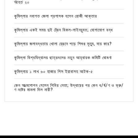
আহত ২০
কুমিল্লার নবাগত জেলা প্রশাসক হলেন রোজী আক্তার
কুমিল্লায় একই সময় দুই ট্রেন বিকল-লাইনচ্যুত; যোগাযোগ বন্ধ
কুমিল্লায় জলাবদ্ধতায় খোলা ড্রেনে পড়ে শিশুর মৃত্যু, দায় কার?
কুমিল্লা বিশ্ববিদ্যালয় ছাত্রদলের নতুন আহ্বায়ক কমিটি ঘোষণা
কুমিল্লায় ১ লাখ ৬০ হাজার পিস ইয়াবাসহ আটক-৫
কেন আত্মগোপন গেলেন শিবির নেতা; উদ্ধারের পর কেন ধ/র্ষ/ণ ও ভ্রু/
ণ নষ্টের মামলা দিল নারী?