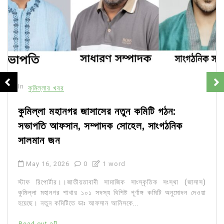
In
কুমিল্লার খবর
কুমিল্লা মহানগর জাসাসের নতুন কমিটি গঠন:
সভাপতি আফসান, সম্পাদক সোহেল, সাংগঠনিক
সালমান জন
May 16, 2026
0
1 word
স্টাফ রিপোর্টার।।জাতীয়তাবাদী সামাজিক সাংস্কৃতিক সংস্থা (জাসাস)
কুমিল্লা মহানগর শাখার ১০১ সদস্য বিশিষ্ট পূর্ণাঙ্গ কমিটি অনুমোদন দেওয়া
হয়েছে। নতুন কমিটিতে ডাঃ আফসান আনিসকে...