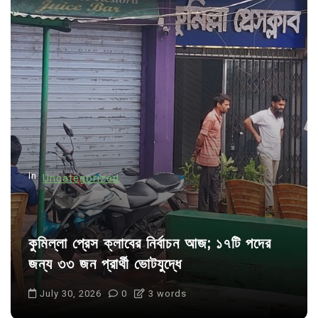
v
i
g
a
t
i
o
n
In
Uncategorized
কুমিল্লা প্রেস ক্লাবের নির্বাচন আজ; ১৭টি পদের
জন্য ৩৩ জন প্রার্থী ভোটযুদ্ধে
July 30, 2026
0
3 words