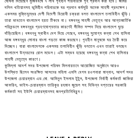
ঘোষনা দিয়েছেন মুজিববর্ষে ৭ লাখ গৃহহীন পরিবারকে গৃহ প্রদান করা হবে। জমির
দলিল খতিয়ানসহ ভূমিহীন পরিবারকে ঘর প্রদান কর্মসূচি অনেক সাহসী প্রদক্ষেপ।
একসময় মুক্তিযুদ্ধের দেশী বিদেশী বিরোধী চক্ররা বলত বাংলাদেশ তলাবিহীন ঝুঁড়ি।
তারা ভাবতেন বাংলাদেশ হয়ত টিকবে না। বঙ্গবন্ধু সাহসী নেতৃত্ব আর আন্তজার্তিক
পরিমন্ডলে বঙ্গবন্ধুর গ্রহণযোগ্যতার কারণেই সীমিত সম্পদ নিয়ে বাংলাদেশ ঘুড়ে
দাঁড়িয়েছিল। বঙ্গবন্ধু স্বাধীন দেশ দিয়ে গেছেন, বঙ্গবন্ধু সুযোগ্য কন্যা শেখ হাসিনা
আজ বঙ্গবন্ধুর সোনার বাংলা গড়তে কাজ করছেন। গৃহহীন মানুষকে ঘর তৈরী করে
দিচ্ছেন। যারা বাংলাদেশকে একসময় তলাবিহীন ঝুঁড়ি বলতেন এখন তারাই বলছেন
বাংলাদেশ উন্নয়নের রোল মডেল। এটা সম্ভব হয়েছে বঙ্গবন্ধু কন্যা শেখ হাসিনার
সাহসী নেতৃত্বে কারণে।
কুমিল্লা আদর্শ সদর উপজেলা পরিষদ মিলনায়তনে আয়োজিত অনুষ্ঠানে আরও
উপস্থিত ছিলেন সংরক্ষিত আসনের মহিলা এমপি বেগম রওশনারা মান্নান, আদর্শ সদর
উপজেলা চেয়ারম্যান এড.মো. আমিনুল ইসলাম টুটুল, উপজেলা নির্বাহী কর্মকর্তা জাকিয়া
আফরিন, ভাইস-চেয়ারম্যান তারিকুর রহমান জুয়েল সহ বিভিন্ন দপ্তরের সরকারি
কর্মকর্তা সহ ইউপি চেয়ারম্যানসহ জনপ্রতিনিধিবৃন্দ।