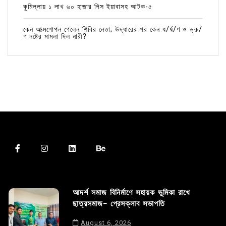
কুমিল্লায় ১ লাখ ৬০ হাজার পিস ইয়াবাসহ আটক-৫
কেন আত্মগোপন গেলেন শিবির নেতা; উদ্ধারের পর কেন ধ/র্ষ/ণ ও ভ্রু/
ণ নষ্টের মামলা দিল নারী?
আদর্শ সমাজ বিনির্মাণে সহায়ক ভুমিকা রাখে
ছাত্রসমাজ- প্রেসক্লাব সভাপতি
August 6, 2026