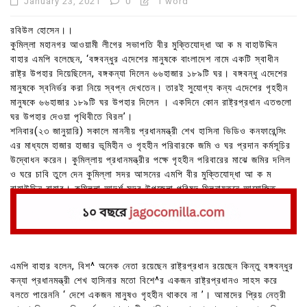
January 23, 2021
0
1 word
রবিউল হোসেন।।
কুমিল্লা মহানগর আওয়ামী লীগের সভাপতি বীর মুক্তিযোদ্ধা আ ক ম বাহাউদ্দিন
বাহার এমপি বলেছেন, ‘বঙ্গবন্ধুর এদেশের মানুষকে বাংলাদেশ নামে একটি স্বাধীন
রাষ্ট্র উপহার দিয়েছিলেন, বঙ্গকন্যা দিলেন ৬৬হাজার ১৮৯টি ঘর। বঙ্গবন্ধু এদেশের
মানুষকে স্বনির্ভর করা নিয়ে স্বপ্ন দেখতেন। তারই সুযোগ্য কন্য এদেশের গৃহহীন
মানুষকে ৬৬হাজার ১৮৯টি ঘর উপহার দিলেন । একদিনে কোন রাষ্ট্রপ্রধান এতগুলো
ঘর উপহার দেওয়া পৃথিবীতে বিরল’।
শনিবার(২৩ জানুয়ারি) সকালে মাননীয় প্রধানমন্ত্রী শেখ হাসিনা ভিডিও কনফারেন্সিং
এর মাধ্যমে হাজার হাজার ভূমিহীন ও গৃহহীন পরিবারকে জমি ও ঘর প্রদান কর্মসূচির
উদ্বোধন করেন। কুমিল্লায় প্রধানমন্ত্রীর পক্ষে গৃহহীন পরিবারের মাঝে জমির দলিল
ও ঘরে চাবি তুলে দেন কুমিল্লা সদর আসনের এমপি বীর মুক্তিযোদ্ধা আ ক ম
বাহাউদ্দিন বাহার। কুমিল্লা আদর্শ সদর উপজেলা পরিষদ মিলনায়তনে আয়োজিত
অনুষ্ঠানে তিনি প্রধান অতিথির বক্তব্যে এ কথা বলেন।
এমপি বাহার বলেন, বিশ^ অনেক নেতা রয়েছেন রাষ্ট্রপ্রধান রয়েছেন কিন্তু বঙ্গবন্ধুর
কন্যা প্রধানমন্ত্রী শেখ হাসিনার মতো বিশে^র একজন রাষ্ট্রপ্রধানও সাহস করে
বলতে পারেননি ‘ দেশে একজন মানুষও গৃহহীন থাকবে না ’। আমাদের প্রিয় নেত্রী