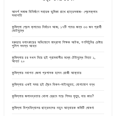
আদর্শ সমাজ বিনির্মাণে সহায়ক ভুমিকা রাখে ছাত্রসমাজ- প্রেসক্লাব
সভাপতি
কুমিল্লা প্রেস ক্লাবের নির্বাচন আজ; ১৭টি পদের জন্য ৩৩ জন প্রার্থী
ভোটযুদ্ধে
বরুড়ায় বলাৎকারের অভিযোগে মাদ্রাসা শিক্ষক আটক, গণপিটুনির চেষ্টায়
পুলিশ সদস্য আহত
কুমিল্লায় চর দখল নিয়ে দুই গ্রামবাসীর মধ্যে টেটাযুদ্ধে নিহত ১,
আহত ২০
কুমিল্লার নবাগত জেলা প্রশাসক হলেন রোজী আক্তার
কুমিল্লায় একই সময় দুই ট্রেন বিকল-লাইনচ্যুত; যোগাযোগ বন্ধ
কুমিল্লায় জলাবদ্ধতায় খোলা ড্রেনে পড়ে শিশুর মৃত্যু, দায় কার?
কুমিল্লা বিশ্ববিদ্যালয় ছাত্রদলের নতুন আহ্বায়ক কমিটি ঘোষণা