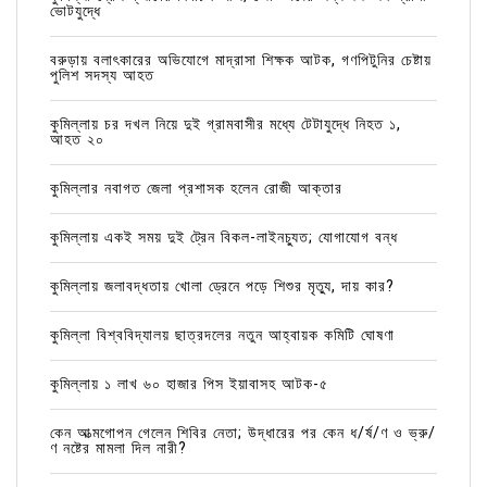
ভোটযুদ্ধে
বরুড়ায় বলাৎকারের অভিযোগে মাদ্রাসা শিক্ষক আটক, গণপিটুনির চেষ্টায়
পুলিশ সদস্য আহত
কুমিল্লায় চর দখল নিয়ে দুই গ্রামবাসীর মধ্যে টেটাযুদ্ধে নিহত ১,
আহত ২০
কুমিল্লার নবাগত জেলা প্রশাসক হলেন রোজী আক্তার
কুমিল্লায় একই সময় দুই ট্রেন বিকল-লাইনচ্যুত; যোগাযোগ বন্ধ
কুমিল্লায় জলাবদ্ধতায় খোলা ড্রেনে পড়ে শিশুর মৃত্যু, দায় কার?
কুমিল্লা বিশ্ববিদ্যালয় ছাত্রদলের নতুন আহ্বায়ক কমিটি ঘোষণা
কুমিল্লায় ১ লাখ ৬০ হাজার পিস ইয়াবাসহ আটক-৫
কেন আত্মগোপন গেলেন শিবির নেতা; উদ্ধারের পর কেন ধ/র্ষ/ণ ও ভ্রু/
ণ নষ্টের মামলা দিল নারী?