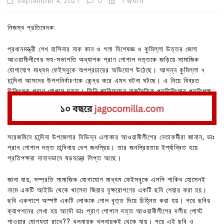
September 4, 2021
0
1 word
নিজস্ব প্রতিবেদক:
প্রধানমন্ত্রী শেখ হাসিনার নাক কান ও গলা বিশেষজ্ঞ ও কুমিল্লা উত্তর জেলা
আওয়ামীলীগের সহ-সভাপতি অধ্যাপক প্রাণ গোপাল দত্তকে জড়িয়ে সামাজিক
যোগাযোগ মাধ্যম ফেইসবুকে অপপ্রচারের অভিযোগ উঠেছে। আসন্ন কুমিল্লা ৭
চান্দিনা আসনের উপপনির্বাচণকে কেন্দ্র করে এমন ঘটনা ঘটছে। এ নিয়ে বিব্রত
চিকিৎসক প্রাণ গোপাল দত্ত। তিনি জানিয়েছেন রাজনৈতিক প্রতিহিংসায় প্রতিপক্ষ
এমন করছেন।
সরেজমিনে চান্দিনা উপজেলার বিভিন্ন এলাকার আওয়ামীলীগের নেতাকর্মীরা জানান, ডাঃ
প্রান গোপাল দত্ত চান্দিনায় বেশ জনপ্রিয়। তার জনপ্রিয়তায় ইর্শ্বান্বিত হয়ে
প্রতিপক্ষরা নানানভাবে ষড়যন্ত্রে লিপ্ত আছে।
জানা যায়, সম্প্রতি সামাজিক যোগাযোগ মাধ্যম ফেইসবুকে এসপি শাকিব হোসেনই
নামে একটি আইডি থেকে খালেদা জিয়ার বৃক্ষরোপণের একটি ছবি শেয়ার করা হয়।
ছবি একপাশে অস্পষ্ট একটি লোককে গোল বৃত্ত দিয়ে চিহ্নিত করা হয়। পরে ছবির
ক্যাপশনের লেখা হয় আদৌ ডাঃ প্রাণ গোপাল দত্ত আওয়ামীলীগের দলীয় পোস্ট
পাওয়ার যোগ্যতা রাখে?? খলনায়ক খলনায়কই থেকে যায়। পরে এই ছবি ও