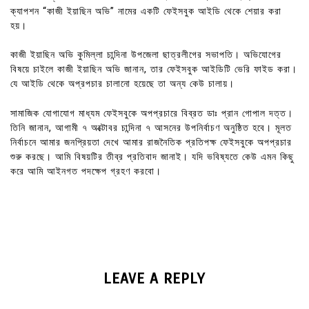
ক্যাপশন “কাজী ইয়াছিন অভি” নামের একটি ফেইসবুক আইডি থেকে শেয়ার করা
হয়।
কাজী ইয়াছিন অভি কুমিল্লা চান্দিনা উপজেলা ছাত্রলীগের সভাপতি। অভিযোগের
বিষয়ে চাইলে কাজী ইয়াছিন অভি জানান, তার ফেইসবুক আইডিটি ভেরি ফাইড করা।
যে আইডি থেকে অপ্রপচার চালানো হয়েছে তা অন্য কেউ চালায়।
সামাজিক যোগাযোগ মাধ্যম ফেইসবুকে অপপ্রচারে বিব্রত ডাঃ প্রান গোপাল দত্ত।
তিনি জানান, আগামী ৭ অক্টোবর চান্দিনা ৭ আসনের উপনির্বাচণ অনুষ্ঠিত হবে। মূলত
নির্বাচনে আমার জনপ্রিয়তা দেখে আমার রাজনৈতিক প্রতিপক্ষ ফেইসবুকে অপপ্রচার
শুরু করছে। আমি বিষয়টির তীব্র প্রতিবাদ জানাই। যদি ভবিষ্যতে কেউ এমন কিছু
করে আমি আইনগত পদক্ষেপ গ্রহণ করবো।
LEAVE A REPLY