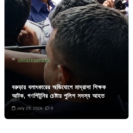
g
a
t
i
o
n
In
Uncategorized
বরুড়ায় বলাৎকারের অভিযোগে মাদ্রাসা শিক্ষক
আটক, গণপিটুনির চেষ্টায় পুলিশ সদস্য আহত
July 29, 2026
0