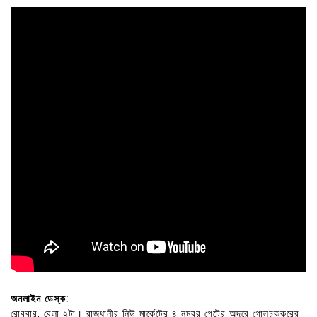
অনলাইন ডেস্ক:
রোববার, বেলা ২টা। রাজধানীর নিউ মার্কেটের ৪ নম্বর গেটের অদূরে গোলচক্করের