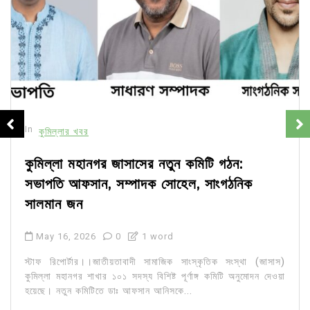
In
কুমিল্লার খবর
গঠন:
চান্দিনায় স্বামীর কাছ থেকে স্ত্রীকে ছিনিয়ে
গঠনিক
সংঘবদ্ধ ধর্ষণ, গ্রেফতার ৪
May 4, 2026
0
2 words
চান্দিনা প্রতিনিধি: কুমিল্লার চান্দিনায় আত্মীয়ের বাড়িতে ব
স্বামীর কাছ থেকে স্ত্রীকে ছিনিয়ে নিয়ে সঙ্ঘবদ্ধ ধর্ষণ
 সংস্থা (জাসাস)
ঘটনার সাথে...
টি অনুমোদন দেওয়া
Read out all