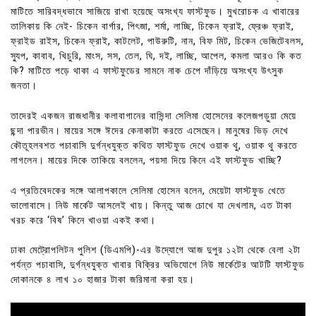
মাটিতে সারিবদ্ধভাবে সাজিয়ে রাখা হয়েছে অসংখ্য ফাস্টফুড। মুখরোচক এ খাবারের
তালিকায় কি নেই- চিকেন বার্গার, পিৎজা, শর্মা, লাচ্ছি, চিকেন ফ্রাই, ফ্রেঞ্চ ফ্রাই,
ফ্রাইড রাইস, চিকেন ফ্রাই, কাটলেট, পাউরুটি, নান, বিফ মিট, চিকেন ভেজিটেবলস,
স্যুপ, কাবাব, খিচুরি, মাংস, সস, তেল, ঘি, দই, লাচ্ছি, আপেল, কমলা আরও কি কত
কি? মাটিতে পড়ে থাকা এ ফাস্টফুডের সামনে নাক চেপে দাঁড়িয়ে অসংখ্য উৎসুক
জনতা।
তাদেরই একজন রাজধানীর কলাবাগানের বাসিন্দা সেলিমা হোসেনের কলেজপড়ুয়া মেয়ে
ছন্দা পারভীন। মায়ের সঙ্গে ঈদের কেনাকাটা করতে এসেছেন। মানুষের ভিড় দেখে
কৌতূহলবশত পচাবাসি দুর্গন্ধযুক্ত কথিত ফাস্টফুড দেখে ওয়াক থু, ওয়াক থু করতে
লাগলেন। মায়ের দিকে তাকিয়ে বললেন, পয়সা দিয়ে কিনে এই ফাস্টফুড খাচ্ছি?
এ প্রতিবেদকের সঙ্গে আলাপকালে সেলিমা হোসেন বলেন, মেয়েটা ফাস্টফুড খেতে
ভালোবাসে। নিউ মার্কেট আসলেই খায়। কিন্তু আজ চোখে যা দেখলাম, এত টাকা
খরচ করে ‘বিষ’ কিনে খাওয়া একই কথা।
ঢাকা মেট্রোপলিটন পুলিশ (ডিএমপি)-এর উদ্যোগে আজ দুপুর ১২টা থেকে বেলা ২টা
পর্যন্ত পচাবাসি, দুর্গন্ধযুক্ত খাবার বিক্রির অভিযোগে নিউ মার্কেটের আটটি ফাস্টফুড
দোকানকে ৪ লাখ ১০ হাজার টাকা জরিমানা করা হয়।