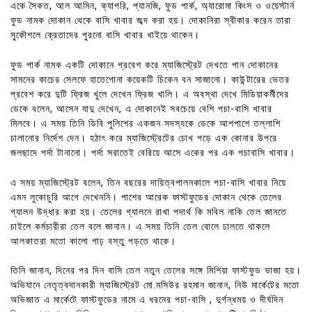
একে সৈকত, আল আমিন, ক্যাপরি, প্যানজি, ফুড পার্ক, অ্যারোমা কিংস ও ওয়েস্টার্ন
ফুড নামক দোকান থেকে বাসি খাবার জব্দ করা হয়। দোকানিরা স্বীকার করেন তারা
সুকৌশলে ক্রেতাদের পুরনো বাসি খাবার খাইয়ে থাকেন।
ফুড পার্ক নামক একটি দোকানে প্রবেশ করে ম্যাজিস্ট্রেট দেখতে পান দোকানের
সামনের কাচের সেলফে হাতেগোনা কয়েকটি চিকেন বন সাজানো। কাউন্টারের ভেতর
প্রবেশ করে দুটি ফ্রিজ খুলে দেখেন ফ্রিজ খালি। এ অবস্থা দেখে মিডিয়াকর্মীদের
ডেকে বলেন, আসেন যাদু দেখেন, এ দোকানেই সবচেয়ে বেশি পচা-বাসি খাবার
মিলবে। এ সময় তিনি ডিবি পুলিশের একজন সদস্যকে ডেকে আশপাশে তল্লাশি
চালানোর নির্দেশ দেন। হঠাৎ করে ম্যাজিস্ট্রেটের চোখ পড়ে এক কোনার উপরে
জলছাদে পর্দা টানানো। পর্দা সরাতেই বেরিয়ে আসে একের পর এক পচাবাসি খাবার।
এ সময় ম্যাজিস্ট্রেট বলেন, তিন বছরের দায়িত্বপালনকালে পচা-বাসি খাবার নিয়ে
এমন লুকোচুরি আগে দেখেননি। পাশের আরেক ফাস্টফুডের দোকান থেকে তেলের
গ্যালন উদ্ধার করা হয়। তেলের গ্যালনে রাখা পদার্থ কি মবিল নাকি তেল জানতে
চাইলে কর্মচারীরা তেল বলে জানান। এ সময় তিনি তেল বোলে ঢালতে থাকলে
আলকাতরা মতো কালো গাঢ় বস্তু পড়তে থাকে।
তিনি জানান, দিনের পর দিন বাসি তেল নতুন তেলের সঙ্গে মিশিয়া ফাস্টফুড ভাজা হয়।
অভিযানে নেতৃত্বদানকারী ম্যাজিস্ট্রেট মো.মসিউর রহমান জানান, নিউ মার্কেটের মতো
অভিজাত এ মার্কেটে ফাস্টফুডের নামে এ ধরনের পচা-বাসি , দুর্গন্ধময় ও দীর্ঘদিন