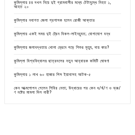
কুমিল্লায় চর দখল নিয়ে দুই গ্রামবাসীর মধ্যে টেটাযুদ্ধে নিহত ১,
আহত ২০
কুমিল্লার নবাগত জেলা প্রশাসক হলেন রোজী আক্তার
কুমিল্লায় একই সময় দুই ট্রেন বিকল-লাইনচ্যুত; যোগাযোগ বন্ধ
কুমিল্লায় জলাবদ্ধতায় খোলা ড্রেনে পড়ে শিশুর মৃত্যু, দায় কার?
কুমিল্লা বিশ্ববিদ্যালয় ছাত্রদলের নতুন আহ্বায়ক কমিটি ঘোষণা
কুমিল্লায় ১ লাখ ৬০ হাজার পিস ইয়াবাসহ আটক-৫
কেন আত্মগোপন গেলেন শিবির নেতা; উদ্ধারের পর কেন ধ/র্ষ/ণ ও ভ্রু/
ণ নষ্টের মামলা দিল নারী?