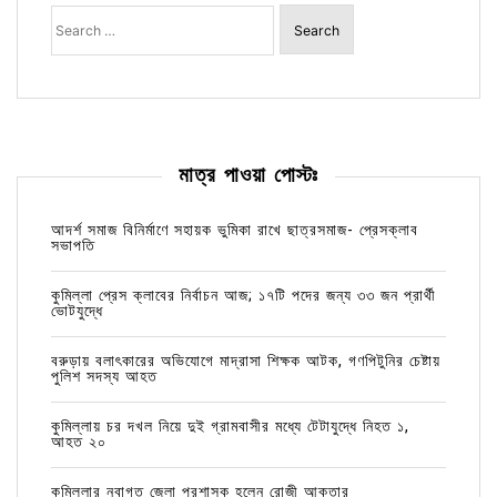
Search
for:
মাত্র পাওয়া পোস্টঃ
আদর্শ সমাজ বিনির্মাণে সহায়ক ভুমিকা রাখে ছাত্রসমাজ- প্রেসক্লাব
সভাপতি
কুমিল্লা প্রেস ক্লাবের নির্বাচন আজ; ১৭টি পদের জন্য ৩৩ জন প্রার্থী
ভোটযুদ্ধে
বরুড়ায় বলাৎকারের অভিযোগে মাদ্রাসা শিক্ষক আটক, গণপিটুনির চেষ্টায়
পুলিশ সদস্য আহত
কুমিল্লায় চর দখল নিয়ে দুই গ্রামবাসীর মধ্যে টেটাযুদ্ধে নিহত ১,
আহত ২০
কুমিল্লার নবাগত জেলা প্রশাসক হলেন রোজী আক্তার