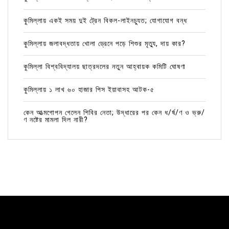
কুমিল্লায় একই সময় দুই ট্রেন বিকল-লাইনচ্যুত; যোগাযোগ বন্ধ
কুমিল্লায় জলাবদ্ধতায় খোলা ড্রেনে পড়ে শিশুর মৃত্যু, দায় কার?
কুমিল্লা বিশ্ববিদ্যালয় ছাত্রদলের নতুন আহ্বায়ক কমিটি ঘোষণা
কুমিল্লায় ১ লাখ ৬০ হাজার পিস ইয়াবাসহ আটক-৫
কেন আত্মগোপন গেলেন শিবির নেতা; উদ্ধারের পর কেন ধ/র্ষ/ণ ও ভ্রু/
ণ নষ্টের মামলা দিল নারী?