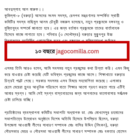
আবদুল্লাহ আল মারুফ।।
কুমিল্লা-৮ (বরুড়া) আসনের সংসদ সদস্য, রেলপথ মন্ত্রণালয় সম্পর্কিত স্থায়ী
কমিটির সদস্য নাছিমুল আলম চৌধুরী নজরুল বলেছেন, নতুন প্রজন্মকে বঙ্গবন্ধু ও
মুক্তিযুদ্ধ সম্পর্কে জানাতে হবে। এর জন্য বর্তমান প্রজন্মকে তাদের বার্তাবাহক
হিসেবে কাজে লাগাতে হবে। শনিবার (৩ সেপ্টেম্বর) বরুড়ার মুকুন্দপুর উচ্চ
বিদ্যালয়ের নবনির্মিত একাডেমিক ভবন এবং বঙ্গবন্ধু ও মুক্তিযোদ্ধা কর্ণারের
উদ্বোধন অনুষ্ঠানে প্রধান অতিথির বক্তব্যে এসব কথা বলেন এমপি নজরুল।
এসময় তিনি আরও বলেন, আমি সবসময় নতুন প্রজন্মের কথা চিন্তা করি। এমন কিছু
করে যাওয়ার চেষ্টা করেছি যেটি ভবিষ্যৎ প্রজন্মের কাজে আসে। শিক্ষাখাতে বরুড়ার
চিত্রই পাল্টে গেছে। সরকার সবসময় এসব বিষয়ে সহযোগিতা করেছে। এলাকার
ছেলে মেয়েরা সুন্দর আধুনিক পরিবেশে যাতে শিক্ষার আলো গ্রহণ করতে পারে এটিই
আমার স্বপ্ন। আমি সেই স্বপ্ন বাস্তবায়নের জন্য আপনাদের ভালোবাসায় সর্বাত্মক
চেষ্টা চালিয়ে যাচ্ছি।
প্রতিষ্ঠানের ব্যবস্থাপনা কমিটির সভাপতি অধ্যাপক ডা. মোঃ মোখলেসুর রহমানের
সভাপতিত্বে উদ্বোধন অনুষ্ঠানে বিশেষ অতিথি হিসেবে উপস্থিত ছিলেন, বরুড়া
উপজেলা আওয়ামী লীগের সাধারণ সম্পাদক মোঃ নাসির উদ্দিন (লিংকন), বরুড়া
পৌরসভার মেয়র ও পৌরসভা আওয়ামী লীগের সাধারণ সম্পাদক মোঃ বকতার হোসেন