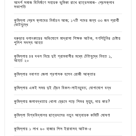
আদর্শ সমাজ বিনির্মাণে সহায়ক ভুমিকা রাখে ছাত্রসমাজ- প্রেসক্লাব
সভাপতি
কুমিল্লা প্রেস ক্লাবের নির্বাচন আজ; ১৭টি পদের জন্য ৩৩ জন প্রার্থী
ভোটযুদ্ধে
বরুড়ায় বলাৎকারের অভিযোগে মাদ্রাসা শিক্ষক আটক, গণপিটুনির চেষ্টায়
পুলিশ সদস্য আহত
কুমিল্লায় চর দখল নিয়ে দুই গ্রামবাসীর মধ্যে টেটাযুদ্ধে নিহত ১,
আহত ২০
কুমিল্লার নবাগত জেলা প্রশাসক হলেন রোজী আক্তার
কুমিল্লায় একই সময় দুই ট্রেন বিকল-লাইনচ্যুত; যোগাযোগ বন্ধ
কুমিল্লায় জলাবদ্ধতায় খোলা ড্রেনে পড়ে শিশুর মৃত্যু, দায় কার?
কুমিল্লা বিশ্ববিদ্যালয় ছাত্রদলের নতুন আহ্বায়ক কমিটি ঘোষণা
কুমিল্লায় ১ লাখ ৬০ হাজার পিস ইয়াবাসহ আটক-৫