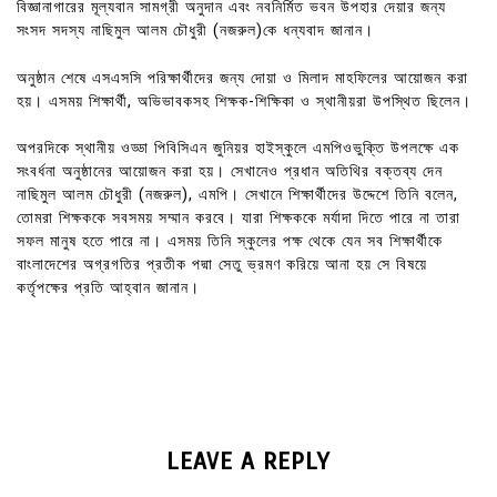
বিজ্ঞানাগারের মূল্যবান সামগ্রী অনুদান এবং নবনির্মিত ভবন উপহার দেয়ার জন্য
সংসদ সদস্য নাছিমুল আলম চৌধুরী (নজরুল)কে ধন্যবাদ জানান।
অনুষ্ঠান শেষে এসএসসি পরিক্ষার্থীদের জন্য দোয়া ও মিলাদ মাহফিলের আয়োজন করা
হয়। এসময় শিক্ষার্থী, অভিভাবকসহ শিক্ষক-শিক্ষিকা ও স্থানীয়রা উপস্থিত ছিলেন।
অপরদিকে স্থানীয় ওড্ডা পিবিসিএন জুনিয়র হাইস্কুলে এমপিওভুক্তি উপলক্ষে এক
সংবর্ধনা অনুষ্ঠানের আয়োজন করা হয়। সেখানেও প্রধান অতিথির বক্তব্য দেন
নাছিমুল আলম চৌধুরী (নজরুল), এমপি। সেখানে শিক্ষার্থীদের উদ্দেশে তিনি বলেন,
তোমরা শিক্ষককে সবসময় সম্মান করবে। যারা শিক্ষককে মর্যাদা দিতে পারে না তারা
সফল মানুষ হতে পারে না। এসময় তিনি স্কুলের পক্ষ থেকে যেন সব শিক্ষার্থীকে
বাংলাদেশের অগ্রগতির প্রতীক পদ্মা সেতু ভ্রমণ করিয়ে আনা হয় সে বিষয়ে
কর্তৃপক্ষের প্রতি আহ্বান জানান।
LEAVE A REPLY