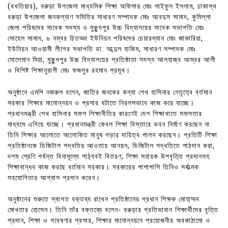
(বখতিয়ার), বরুড়া উপজেলা মাধ্যমিক শিক্ষা অফিসার মোঃ সাইফুল ইসলাম, ঢাকাস্থ
বরুড়া উপজেলা জনকল্যাণ সমিতির সাধারণ সম্পাদক মোঃ আবদুস সামাদ, কুমিল্লা
জেলা পরিষদের সাবেক সদস্য ও মুকুন্দপুর উচ্চ বিদ্যালয়ের সাবেক সভাপতি মোঃ
সোহেল সামাদ, ৬ নম্বর চিতড্ডা ইউনিয়ন পরিষদের চেয়ারম্যান মোঃ জাকারিয়া,
ইউনিয়ন আওয়ামী লীগের সভাপতি ডা. আব্দুল হাকিম, সাধারণ সম্পাদক মোঃ
সোলেমান মিয়া, মুকুন্দপুর উচ্চ বিদ্যালয়ের প্রতিষ্ঠাতা সদস্য আলহাজ্ব আম্বর আলী
ও বিশিষ্ট শিক্ষানুরাগী মোঃ ফজলুর রহমান প্রমূখ।
অনুষ্ঠানে এমপি নজরুল বলেন, জাতির জনকের কন্যা শেখ হাসিনার নেতৃত্বে বর্তমান
সরকার শিক্ষার মানোন্নয়ন ও প্রসার ঘটাতে নিরলসভাবে কাজ করে যাচ্ছে।
প্রধানমন্ত্রী শেখ হাসিনার সফল শিক্ষানীতির কারণেই দেশ শিক্ষাখাতে সফলতার
মাধ্যমে এগিয়ে যাচ্ছে। প্রধানমন্ত্রী কেবল শিক্ষা বিস্তারে ভবন নির্মাণ করছেন না
তিনি শিক্ষার আলোতে আলোকিত মানুষ গড়ার দায়িত্ব পালন করছেন। প্রতিটি শিক্ষা
প্রতিষ্ঠানকে ডিজিটাল পদ্ধতির আওতায় আনয়ন, ডিজিটাল পদ্ধতিতে পাঠদান করা,
দশম শ্রেণি পর্যন্ত বিনামূল্যে পাঠ্যবই বিতরণ, শিক্ষা সহায়ক উপবৃত্তি প্রদানসহ
শিক্ষাবান্ধব কাজ করছে বর্তমান সরকার। সরকারের পাশাপাশি তিনিও সর্বাত্মক
সহযোগিতার আশ্বাস প্রদান করেন।
অনুষ্ঠানের শুরুতে স্বাগত বক্তব্য রাখেন প্রতিষ্ঠানের প্রধান শিক্ষক মোহাম্মদ
মোখতার হোসেন। তিনি তাঁর বক্তব্যে বলেন- বরুড়ার প্রতিভাবান শিক্ষার্থীদের বৃত্তি
প্রদান, শিক্ষা ও গবেষণার প্রসার, শিক্ষার মানোন্নয়নে প্রয়োজনীয় অবকাঠামো ও