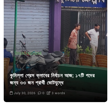
i
g
a
t
i
o
n
In
Uncategorized
কুমিল্লা প্রেস ক্লাবের নির্বাচন আজ; ১৭টি পদের
জন্য ৩৩ জন প্রার্থী ভোটযুদ্ধে
July 30, 2026
0
3 words