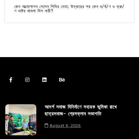
কেন আত্মগোপন গেলেন শিবির নেতা; উদ্ধারের পর কেন ধ/র্ষ/ণ ও ভ্রু/
ণ নষ্টের মামলা দিল নারী?
আদর্শ সমাজ বিনির্মাণে সহায়ক ভুমিকা রাখে
ছাত্রসমাজ- প্রেসক্লাব সভাপতি
August 6, 2026