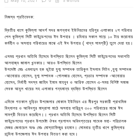
May 10, 2021
0
5 words
নিজস্ব প্রতিবেদক:
দ্বিতীয় ধাপে কুমিল্লা আদর্শ সদর জগন্নাথ ইউনিয়নের হরিপুর এলাাকার ২শ পরিবার
পেল কুমিল্লা সিটি ফাউন্ডেশনের ঈদ উপহার । রবিবার সকাল সাড়ে ১০ টায় করোনায়
কর্মহীন ও অসহায় পরিবারের মাঝে এই ঈদ উপহার ( খাদ্য সামগ্রী) তুলে দেয়া হয়।
এসময় প্রধান অতিথি হিসেবে উপস্থিত ছিলেন কুমিল্লা সিটি ফাউন্ডেশনের সভাপতি
আলহাজ্ব জামাল খন্দকার। আরও উপস্থিত ছিলেন
উপদেষ্টা মোঃ এমদাদুল হক ভূইয়া যুগ্ম সম্পাদক তারিকুল ইসলাম লিটন ,যুগ্ম সম্পাদক
-আনোয়ার হোসেন, যুগ্ম সম্পাদক -গোলজার হোসেন, প্রচার সম্পাদক -আনোয়ার
হোসেন, নির্বাহী সদস্য জাহিদ ইমাম মাহবুব ও আরিফ হোসেন এ-সময় বিশিষ্ট সমাজ
সেবক আবুল খায়ের সহ এলাকার গন্যমান্য ব্যক্তি উপস্থিত ছিলেন
এদিকে গতকাল বুড়িচং উপজেলার মোকাম ইউনিয়ন এর মীরপুর সরকারী প্রাথমিক
বিদ্যালয় ও আবিদপুর মাদ্রাসা মাঠে অসহায় দারিদ্র্য ৩০০ পরিবারের মাঝে ঈদ
সামগ্রী বিতরন করেছিল।। প্রধান অতিথি হিসেবে উপস্থিত ছিলেন সিটি
ফাউন্ডেশনের প্রধান উপদেষ্টা ঔষধ প্রশাসন অধিদপ্তরের সাবেক মহা- পরিচালক
মেজর জেনারেল অবঃ মোঃ মোস্তাফিজুর রহমান। সোমবার তৃতীয় ধাপে কুমিল্লার
চান্দিনা উপজেলায় ঈদ উপহার বিতরণ করা হবে।