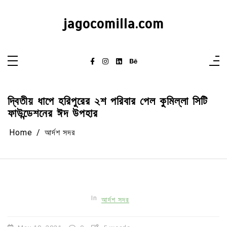
Skip
to
content
jagocomilla.com
দ্বিতীয় ধাপে হরিপুরের ২শ পরিবার পেল কুমিল্লা সিটি
ফাউন্ডেশনের ঈদ উপহার
Home
আর্দশ সদর
In
আর্দশ সদর