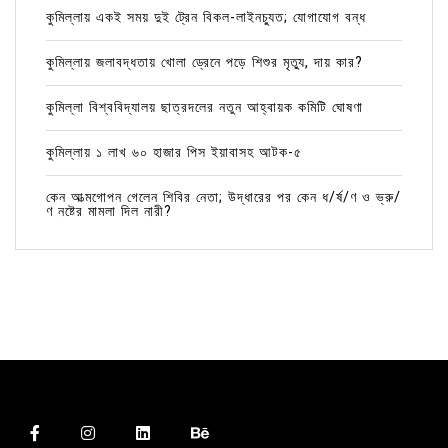
কুমিল্লায় একই সময় দুই ট্রেন বিকল-লাইনচ্যুত; যোগাযোগ বন্ধ
কুমিল্লায় জলাবদ্ধতায় খোলা ড্রেনে পড়ে শিশুর মৃত্যু, দায় কার?
কুমিল্লা বিশ্ববিদ্যালয় ছাত্রদলের নতুন আহ্বায়ক কমিটি ঘোষণা
কুমিল্লায় ১ লাখ ৬০ হাজার পিস ইয়াবাসহ আটক-৫
কেন আত্মগোপন গেলেন শিবির নেতা; উদ্ধারের পর কেন ধ/র্ষ/ণ ও ভ্রু/
ণ নষ্টের মামলা দিল নারী?