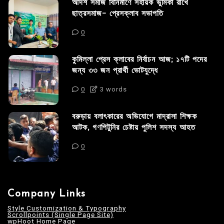
আদর্শ সমাজ বিনির্মাণে সহায়ক ভুমিকা রাখে
ছাত্রসমাজ- প্রেসক্লাব সভাপতি
0
কুমিল্লা প্রেস ক্লাবের নির্বাচন আজ; ১৭টি পদের
জন্য ৩৩ জন প্রার্থী ভোটযুদ্ধে
0
3 words
বরুড়ায় বলাৎকারের অভিযোগে মাদ্রাসা শিক্ষক
আটক, গণপিটুনির চেষ্টায় পুলিশ সদস্য আহত
0
Company Links
Style Customization & Typography
Scrollpoints (Single Page Site)
wpHoot Home Page