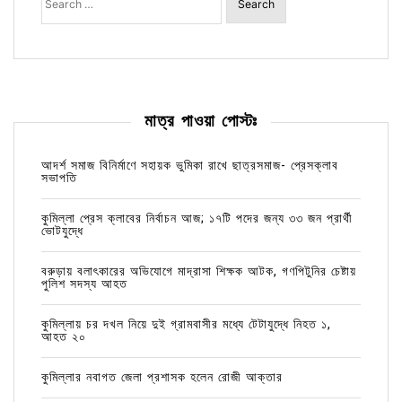
for:
মাত্র পাওয়া পোস্টঃ
আদর্শ সমাজ বিনির্মাণে সহায়ক ভুমিকা রাখে ছাত্রসমাজ- প্রেসক্লাব
সভাপতি
কুমিল্লা প্রেস ক্লাবের নির্বাচন আজ; ১৭টি পদের জন্য ৩৩ জন প্রার্থী
ভোটযুদ্ধে
বরুড়ায় বলাৎকারের অভিযোগে মাদ্রাসা শিক্ষক আটক, গণপিটুনির চেষ্টায়
পুলিশ সদস্য আহত
কুমিল্লায় চর দখল নিয়ে দুই গ্রামবাসীর মধ্যে টেটাযুদ্ধে নিহত ১,
আহত ২০
কুমিল্লার নবাগত জেলা প্রশাসক হলেন রোজী আক্তার