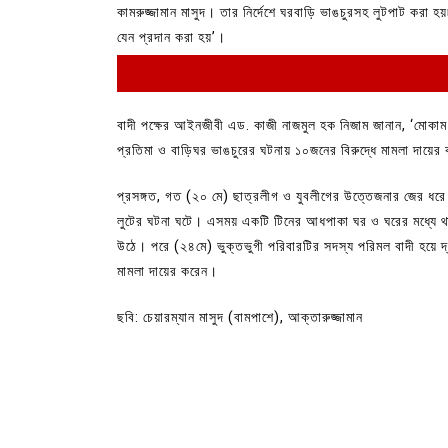
July 30, 2026
0
3 words
কামরুজ্জামান মাসুদ। তার নির্দেশে ঘরবাড়ি ভাঙচুরসহ লুটপাট করা হ
যেন প্রদান করা হয়’।
বাদী পক্ষের আইনজীবী এড. কাজী নাজমুল হক নিজাম জানান, ‘মোকাম কুমিল
প্রতিমা ও বাড়িঘর ভাঙচুরের ঘটনায় ১০জনের বিরুদ্ধে মামলা দায়ে
প্রসঙ্গত, গত (২০ মে) ছাত্রলীগ ও যুবলীগের উত্তেজনার জের ধরে দে
লুটের ঘটনা ঘটে। এসময় একটি টিনের আধপাকা ঘর ও ঘরের মধ্যে থাকা 
উঠে। পরে (২৪মে) ভুক্তভুগী পরিবারটির সদস্য পরিমল বাদী হয়ে 
মামলা দায়ের করেন।
ছবি: চেয়ারম্যান মাসুদ (বামপাশে), আক্তারুজ্জামান