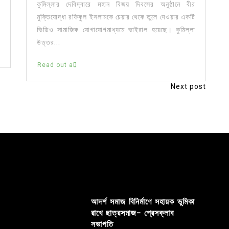
কুমিল্লার দেবিদ্বারে মহান বিজয় দিবসের অনুষ্ঠানে বীর
মুক্তিযোদ্ধা রফিকুল ইসলামকে চেয়ার থেকে তুলে দেওয়ার একটি
ভিডিও সামাজিক যোগাযোগমাধ্যমে ভাইরাল হয়েছে। কুমিল্লা
উত্তর...
Read out all
Next post
আদর্শ সমাজ বিনির্মাণে সহায়ক ভুমিকা
রাখে ছাত্রসমাজ- প্রেসক্লাব
সভাপতি