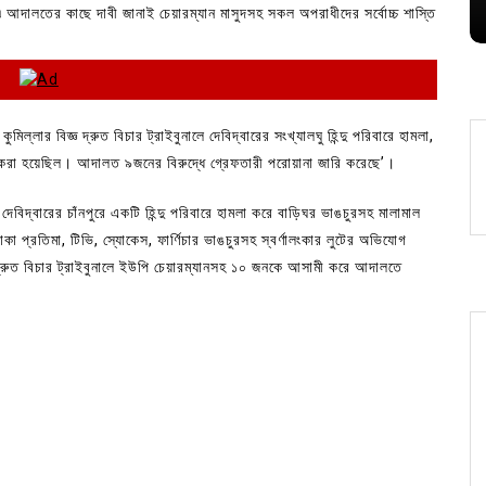
August 6, 2026
0
য়৷ আদালতের কাছে দাবী জানাই চেয়ারম্যান মাসুদসহ সকল অপরাধীদের সর্বোচ্চ শাস্তি
্লার বিজ্ঞ দ্রুত বিচার ট্রাইবুনালে দেবিদ্বারের সংখ্যালঘু হিন্দু পরিবারে হামলা,
র করা হয়েছিল। আদালত ৯জনের বিরুদ্ধে গ্রেফতারী পরোয়ানা জারি করেছে’।
বিদ্বারের চাঁনপুরে একটি হিন্দু পরিবারে হামলা করে বাড়িঘর ভাঙচুরসহ মালামাল
প্রতিমা, টিভি, স্যোকেস, ফার্ণিচার ভাঙচুরসহ স্বর্ণালংকার লুটের অভিযোগ
দ্রুত বিচার ট্রাইবুনালে ইউপি চেয়ারম্যানসহ ১০ জনকে আসামী করে আদালতে