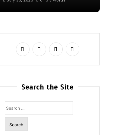
July 30, 2026
0
3 words
August 6, 
Search the Site
Search
for: