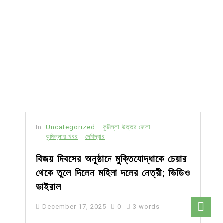
In
Uncategorized
কুমিল্লা উত্তর জেলা
কুমিল্লার খবর
দেবিদ্বার
বিজয় দিবসের অনুষ্ঠানে মুক্তিযোদ্ধাকে চেয়ার
থেকে তুলে দিলেন মহিলা দলের নেত্রী; ভিডিও
ভাইরাল
December 17, 2025
0
3 words