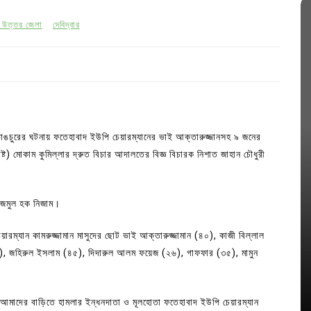
া উত্তর জেলা
দেবিদ্বার
ঘর ভাঙচুরের ঘটনায় ফতেহাবাদ ইউপি চেয়ারম্যানের ভাই আক্তারুজ্জানসহ ৯ জনের
ট) মোকাম কুমিল্লার দ্রুত বিচার আদালতের বিজ্ঞ বিচারক নিশাত জাহান চৌধুরী
নাজমুল হক নিজাম।
ারম্যান কামরুজ্জামান মাসুদের ছোট ভাই আক্তারুজ্জামান (৪০), কাজী বিল্লাল
In
Uncategorized
, জহিরুল ইসলাম (৪৫), দিদারুল আলম ফয়েজ (২৬), গাফফার (৩৫), মামুন
জ; ১৭টি
আদর্শ সমাজ বিনির্মাণে সহায়ক ভুমিকা রাখে
ে
ছাত্রসমাজ- প্রেসক্লাব সভাপতি
‘আমাদের বাড়িতে হামলার ইন্ধনদাতা ও মূলহোতা ফতেহাবাদ ইউপি চেয়ারম্যান