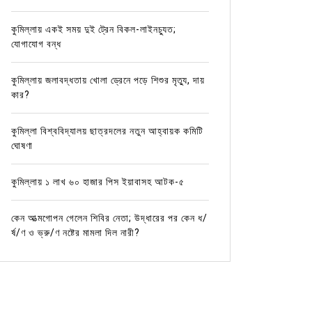
কুমিল্লায় একই সময় দুই ট্রেন বিকল-লাইনচ্যুত;
যোগাযোগ বন্ধ
কুমিল্লায় জলাবদ্ধতায় খোলা ড্রেনে পড়ে শিশুর মৃত্যু, দায়
কার?
কুমিল্লা বিশ্ববিদ্যালয় ছাত্রদলের নতুন আহ্বায়ক কমিটি
ঘোষণা
কুমিল্লায় ১ লাখ ৬০ হাজার পিস ইয়াবাসহ আটক-৫
কেন আত্মগোপন গেলেন শিবির নেতা; উদ্ধারের পর কেন ধ/
র্ষ/ণ ও ভ্রু/ণ নষ্টের মামলা দিল নারী?