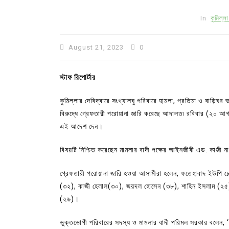
In
কুমিল্ল
August 21, 2023
0
স্টাফ রিপোর্টার
কুমিল্লার দেবিদ্বারে সংখ্যালঘু পরিবারে হামলা, প্রতিমা ও বাড়ি
বিরুদ্ধে গ্রেফতারী পরোয়ানা জারি করেছে আদালত৷ রবিবার (২০ আগষ্
এই আদেশ দেন।
বিষয়টি নিশ্চিত করেছেন মামলার বাদী পক্ষের আইনজীবী এড. কাজী 
গ্রেফতারী পরোয়ানা জারি হওয়া আসামীরা হলেন, ফতেহাবাদ ইউপি চেয়
In
Uncategorized
(৩২), কাজী হেলাল(৩০), জয়দল হোসেন (৩৮), শাহিন ইসলাম (২৫)
কুমিল্লা প্রেস ক্লাবের নির্বাচন আ
(২৬)।
পদের জন্য ৩৩ জন প্রার্থী ভোটযুদ্ধ
ভুক্তভোগী পরিবারের সদস্য ও মামলার বাদী পরিমল সরকার বলেন, 