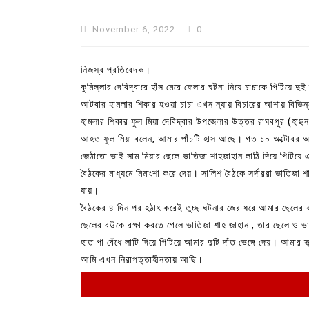
November 6, 2022
0
নিজস্ব প্রতিবেদক।
কুমিল্লার দেবিদ্বারে হাঁস মেরে ফেলার ঘটনা নিয়ে চাচাকে পিটিয়
আটবার হামলার শিকার হওয়া চাচা এখন ন্যায় বিচারের আশায় বিভিন্
হামলার শিকার ফুল মিয়া দেবিদ্বার উপজেলার উত্তর রাঘবপুর (হাছন
আহত ফুল মিয়া বলেন, আমার পাঁচটি হাস আছে। গত ১০ অক্টোবর আম
জেঠাতো ভাই সাম মিয়ার ছেলে ভাতিজা শাহজাহান লাঠি দিয়ে পিটিয়ে
বৈঠকের মাধ্যমে মিমাংশা করে দেয়। সালিশ বৈঠকে সর্দাররা ভাতিজা
যায়।
In
Uncategorized
বৈঠকের ৪ দিন পর হঠাৎ করেই তুচ্ছ ঘটনার জের ধরে আমার ছেলে
ছেলের বউকে রক্ষা করতে গেলে ভাতিজা শাহ জাহান , তার ছেলে ও 
কুমিল্লা প্রেস ক্লাবের নির্বাচন আ
হাত পা বেঁধে লাটি দিয়ে পিটিয়ে আমার দুটি দাঁত ভেঙ্গে দেয়। আমার
পদের জন্য ৩৩ জন প্রার্থী ভোটযুদ্ধ
আমি এখন নিরাপত্তাহীনতায় আছি।
July 30, 2026
0
3 words