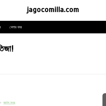
jagocomilla.com
র
খেলার খবর
তিজা!
In
আর্দশ সদর