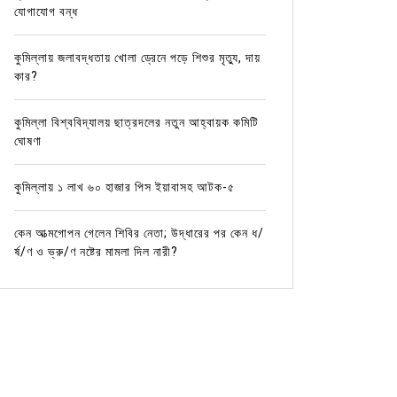
যোগাযোগ বন্ধ
কুমিল্লায় জলাবদ্ধতায় খোলা ড্রেনে পড়ে শিশুর মৃত্যু, দায়
কার?
কুমিল্লা বিশ্ববিদ্যালয় ছাত্রদলের নতুন আহ্বায়ক কমিটি
ঘোষণা
কুমিল্লায় ১ লাখ ৬০ হাজার পিস ইয়াবাসহ আটক-৫
কেন আত্মগোপন গেলেন শিবির নেতা; উদ্ধারের পর কেন ধ/
র্ষ/ণ ও ভ্রু/ণ নষ্টের মামলা দিল নারী?