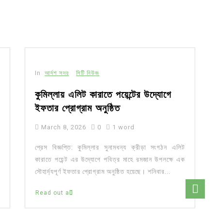
In
আর্দশ সদর
সিটি নিউজ
কুমিল্লায় এলিট কারাতে পয়েন্টের উদ্যোগে
ইফতার প্রোগ্রাম অনুষ্ঠিত
March 8, 2026
0
1 word
প্রেস বিজ্ঞপ্তি: কুমিল্লার সুনামধন্য ক্রীড়া সংগঠন এলিট
কারাতে পয়েন্ট এর উদ্যোগে পবিত্র মাহে রমজান উপলক্ষে এক
সৌহার্দ্যপূর্ণ ইফতার প্রোগ্রাম অনুষ্ঠিত হয়েছে। শনিবার...
Read out all