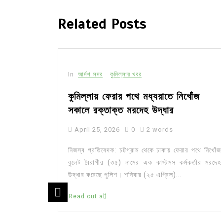
Related Posts
In
আর্দশ সদর
কুমিল্লার খবর
কুমিল্লায় ফেরার পথে মধ্যরাতে নিখোঁজ
সকালে রক্তাক্ত মরদেহ উদ্ধার
April 25, 2026
0
2 words
নিজস্ব প্রতিবেদক: চট্টগ্রাম থেকে ঢাকায় ফেরার পথে নিখোঁজ
বুলেট বৈরাগীর (৩৫) নামের এক কাস্টমস কর্মকর্তার মরদেহ
উদ্ধার করেছে পুলিশ। শনিবার (২৫ এপ্রিল)...
Read out all
 ওয়ার্কশপ