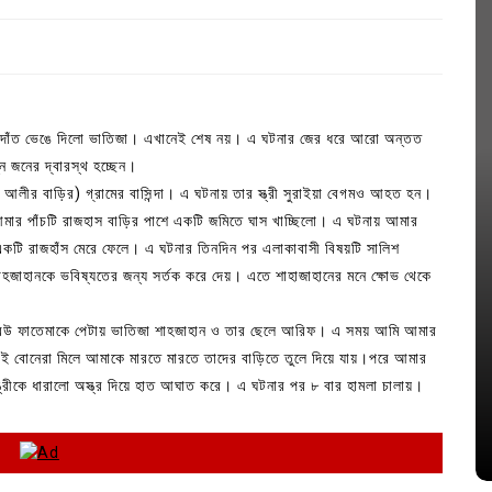
ে দুই দাঁত ভেঙে দিলো ভাতিজা। এখানেই শেষ নয়। এ ঘটনার জের ধরে আরো অন্তত
ন জনের দ্বারস্থ হচ্ছেন।
 আলীর বাড়ির) গ্রামের বাসিন্দা। এ ঘটনায় তার স্ত্রী সুরাইয়া বেগমও আহত হন।
ার পাঁচটি রাজহাস বাড়ির পাশে একটি জমিতে ঘাস খাচ্ছিলো। এ ঘটনায় আমার
 একটি রাজহাঁস মেরে ফেলে। এ ঘটনার তিনদিন পর এলাকাবাসী বিষয়টি সালিশ
 শাহজাহানকে ভবিষ্যতের জন্য সর্তক করে দেয়। এতে শাহাজাহানের মনে ক্ষোভ থেকে
In
Uncategorized
র বউ ফাতেমাকে পেটায় ভাতিজা শাহজাহান ও তার ছেলে আরিফ। এ সময় আমি আমার
ভাই বোনেরা মিলে আমাকে মারতে মারতে তাদের বাড়িতে তুলে দিয়ে যায়।পরে আমার
জ; ১৭টি
আদর্শ সমাজ বিনির্মাণে সহায়ক ভুমিকা রাখে
 স্ত্রীকে ধারালো অস্ত্র দিয়ে হাত আঘাত করে। এ ঘটনার পর ৮ বার হামলা চালায়।
ে
ছাত্রসমাজ- প্রেসক্লাব সভাপতি
August 6, 2026
0