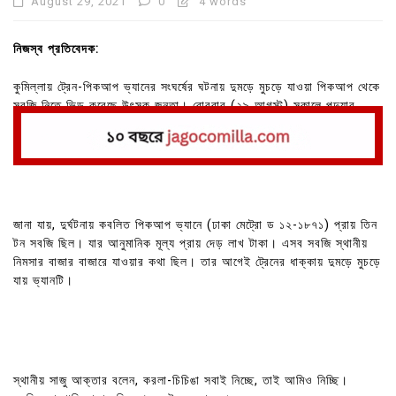
August 29, 2021
0
4 words
নিজস্ব প্রতিবেদক:
কুমিল্লায় ট্রেন-পিকআপ ভ্যানের সংঘর্ষের ঘটনায় দুমড়ে মুচড়ে যাওয়া পিকআপ থেকে
সবজি নিতে ভিড় করেছে উৎসুক জনতা। রোববার (২৯ আগস্ট) সকালে পদুয়ার
বাজার বিশ্বরোড এলাকায় রেলক্রসিংয়ে এমন চিত্র দেখা যায়।
জানা যায়, দুর্ঘটনায় কবলিত পিকআপ ভ্যানে (ঢাকা মেট্রো ড ১২-১৮৭১) প্রায় তিন
টন সবজি ছিল। যার আনুমানিক মূল্য প্রায় দেড় লাখ টাকা। এসব সবজি স্থানীয়
নিমসার বাজার বাজারে যাওয়ার কথা ছিল। তার আগেই ট্রেনের ধাক্কায় দুমড়ে মুচড়ে
যায় ভ্যানটি।
স্থানীয় সাজু আক্তার বলেন, করলা-চিচিঙা সবাই নিচ্ছে, তাই আমিও নিচ্ছি।