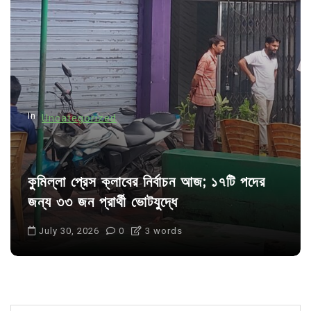
a
t
i
o
n
In
Uncategorized
কুমিল্লা প্রেস ক্লাবের নির্বাচন আজ; ১৭টি পদের
জন্য ৩৩ জন প্রার্থী ভোটযুদ্ধে
July 30, 2026
0
3 words