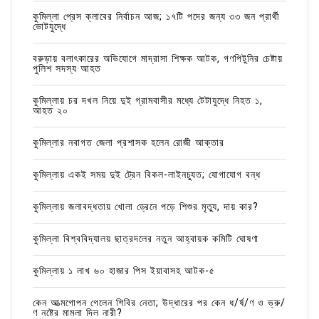
কুমিল্লা প্রেস ক্লাবের নির্বাচন আজ; ১৭টি পদের জন্য ৩৩ জন প্রার্থী
ভোটযুদ্ধে
বরুড়ায় বলাৎকারের অভিযোগে মাদ্রাসা শিক্ষক আটক, গণপিটুনির চেষ্টায়
পুলিশ সদস্য আহত
কুমিল্লায় চর দখল নিয়ে দুই গ্রামবাসীর মধ্যে টেটাযুদ্ধে নিহত ১,
আহত ২০
কুমিল্লার নবাগত জেলা প্রশাসক হলেন রোজী আক্তার
কুমিল্লায় একই সময় দুই ট্রেন বিকল-লাইনচ্যুত; যোগাযোগ বন্ধ
কুমিল্লায় জলাবদ্ধতায় খোলা ড্রেনে পড়ে শিশুর মৃত্যু, দায় কার?
কুমিল্লা বিশ্ববিদ্যালয় ছাত্রদলের নতুন আহ্বায়ক কমিটি ঘোষণা
কুমিল্লায় ১ লাখ ৬০ হাজার পিস ইয়াবাসহ আটক-৫
কেন আত্মগোপন গেলেন শিবির নেতা; উদ্ধারের পর কেন ধ/র্ষ/ণ ও ভ্রু/
ণ নষ্টের মামলা দিল নারী?