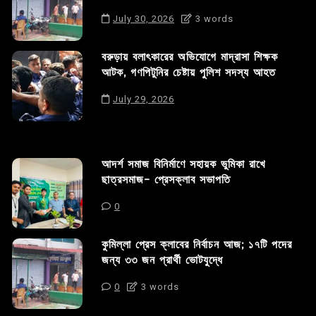
July 30, 2026
3 words
বরুড়ায় বলাৎকারের অভিযোগে মাদ্রাসা শিক্ষক
আটক, গণপিটুনির চেষ্টায় পুলিশ সদস্য আহত
July 29, 2026
আদর্শ সমাজ বিনির্মাণে সহায়ক ভুমিকা রাখে
ছাত্রসমাজ- প্রেসক্লাব সভাপতি
0
কুমিল্লা প্রেস ক্লাবের নির্বাচন আজ; ১৭টি পদের
জন্য ৩৩ জন প্রার্থী ভোটযুদ্ধে
0
3 words