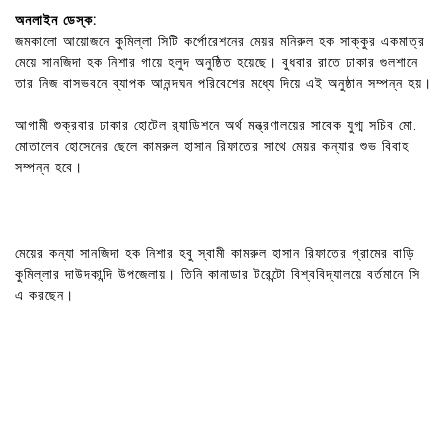
অনলাইন ডেস্ক:
জমকালো আয়োজনে কুমিল্লা সিটি কর্পোরেশনের মেয়র মনিরুল হক সাক্কুর একমাত্র
মেয়ে সানজিদা হক নিশার গায়ে হলুদ অনুষ্ঠিত হয়েছে। বুধবার রাতে ঢাকার গুলশানে
তার নিজ বাসভবনে ব্যাপক আনন্দঘন পরিবেশের মধ্যে দিয়ে এই অনুষ্ঠান সম্পন্ন হয়।
আগামী শুক্রবার ঢাকার হোটেল র‌্যাডিশনে অর্থ মন্ত্রণালয়ের সাবেক যুগ্ম সচিব মো.
মোতালেব হোসেনের ছেলে কামরুল হাসান রিফাতের সাথে মেয়র কন্যার শুভ বিবাহ
সম্পন্ন হবে।
মেয়ের কন্যা সানজিদা হক নিশার হবু স্বামী কামরুল হাসান রিফাতের গ্রামের বাড়ি
কুমিল্লার দাউদকান্দি উপজেলায়। তিনি কানাডার টরেন্টো বিশ্ববিদ্যালয়ে বর্তমানে সি
এ করছেন।