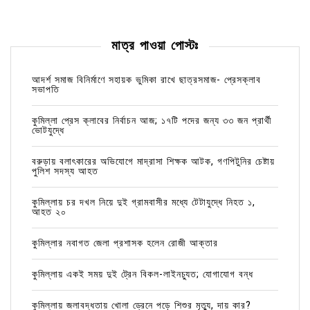
মাত্র পাওয়া পোস্টঃ
আদর্শ সমাজ বিনির্মাণে সহায়ক ভুমিকা রাখে ছাত্রসমাজ- প্রেসক্লাব
সভাপতি
কুমিল্লা প্রেস ক্লাবের নির্বাচন আজ; ১৭টি পদের জন্য ৩৩ জন প্রার্থী
ভোটযুদ্ধে
বরুড়ায় বলাৎকারের অভিযোগে মাদ্রাসা শিক্ষক আটক, গণপিটুনির চেষ্টায়
পুলিশ সদস্য আহত
কুমিল্লায় চর দখল নিয়ে দুই গ্রামবাসীর মধ্যে টেটাযুদ্ধে নিহত ১,
আহত ২০
কুমিল্লার নবাগত জেলা প্রশাসক হলেন রোজী আক্তার
কুমিল্লায় একই সময় দুই ট্রেন বিকল-লাইনচ্যুত; যোগাযোগ বন্ধ
কুমিল্লায় জলাবদ্ধতায় খোলা ড্রেনে পড়ে শিশুর মৃত্যু, দায় কার?