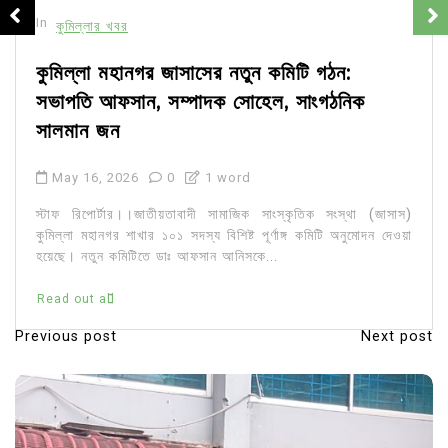
In
কুমিল্লার খবর
কুমিল্লা মহানগর জাসাসের নতুন কমিটি গঠন:
সভাপতি আফসান, সম্পাদক সোহেল, সাংগঠনিক
সালমান জন
May 16, 2026
0
1 word
স্টাফ রিপোর্টার।।জাতীয়তাবাদী সামাজিক সাংস্কৃতিক সংস্থা (জাসাস)
কুমিল্লা মহানগর শাখার ১০১ সদস্য বিশিষ্ট পূর্ণাঙ্গ কমিটি অনুমোদন দেওয়া
হয়েছে। নতুন কমিটিতে ডাঃ আফসান আনিসকে...
Read out all
Previous post
Next post
P
o
s
t