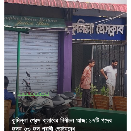
n
a
v
i
g
a
t
i
o
n
In
Uncategorized
কুমিল্লা প্রেস ক্লাবের নির্বাচন আজ; ১৭টি পদের
জন্য ৩৩ জন প্রার্থী ভোটযুদ্ধে