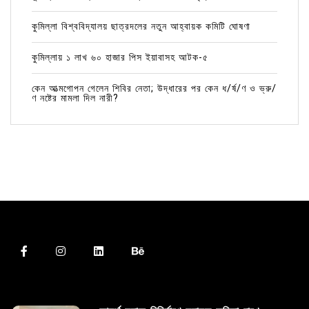
কুমিল্লা বিশ্ববিদ্যালয় ছাত্রদলের নতুন আহ্বায়ক কমিটি ঘোষণা
কুমিল্লায় ১ লাখ ৬০ হাজার পিস ইয়াবাসহ আটক-৫
কেন আত্মগোপন গেলেন শিবির নেতা; উদ্ধারের পর কেন ধ/র্ষ/ণ ও ভ্রু/
ণ নষ্টের মামলা দিল নারী?