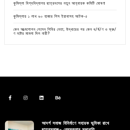
কুমিল্লা বিশ্ববিদ্যালয় ছাত্রদলের নতুন আহ্বায়ক কমিটি ঘোষণা
কুমিল্লায় ১ লাখ ৬০ হাজার পিস ইয়াবাসহ আটক-৫
কেন আত্মগোপন গেলেন শিবির নেতা; উদ্ধারের পর কেন ধ/র্ষ/ণ ও ভ্রু/
ণ নষ্টের মামলা দিল নারী?
আদর্শ সমাজ বিনির্মাণে সহায়ক ভুমিকা রাখে
ছাত্রসমাজ- প্রেসক্লাব সভাপতি