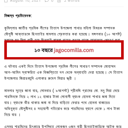
August 10, 2021
0
2 words
নিজস্ব প্রতিবেদক:
কুমিল্লায় জাতীয় শ্রমিক লীগের তিতাস উপজেলা শাখার মহিলা বিষয়ক সম্পাদক
মৌসুমী আক্তারকে ছিনতাইয় মামলায় গ্রেফতার করা হয়েছে। মঙ্গলবার (১০ আগষ্ট)
সকালে মনু মিয়া বাদী হয়ে ছিনতাই মামলা দায়ের করলে তাকে আদালতে প্রেরণ করা
হয়।
এ ঘটনায় একই দিনে তিতাস উপজেলা শ্রমিক লীগের সাধারণ সম্পাদক মোহাম্মদ
আল-আমিন স্বাক্ষরিত এক বিজ্ঞপ্তিতে দল থেকে অব্যাহতি দেয়া হয়েছে। সে তিতাস
উপজেলার জিয়ারকান্দি এলাকার রুবেল মিয়ার স্ত্রী ।
মামলার সূত্রে জানা যায়, সোমবার ( ৯আগস্ট) শ্রীমদ্দি গ্রামের মো. মনু মিয়া মেয়ে
শারমিনকে নিয়ে ২ লাখ ১২ হাজার টাকা সোনালী ব্যাংক হোমনা শাখায় জমা দিতে
যায়। ব্যাংকে ভীর থাকায় জমা না দিয়ে বাড়িতে ফেরার পথে হোমনা বাজারের
অভিযুক্ত মৌসুমীসহ ৪ সহযোগী গতিরোধ করে শারমিনের ব্যাগে থেকে ১ লাখ টাকা
নিয়ে যায় ।
এসময় শারমিনের চিৎকারে উপস্থিত লোকজন ৩জন নারী ছিনতাইকারিকে আটক করে