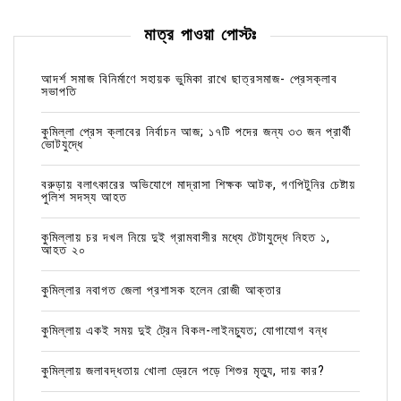
মাত্র পাওয়া পোস্টঃ
আদর্শ সমাজ বিনির্মাণে সহায়ক ভুমিকা রাখে ছাত্রসমাজ- প্রেসক্লাব
সভাপতি
কুমিল্লা প্রেস ক্লাবের নির্বাচন আজ; ১৭টি পদের জন্য ৩৩ জন প্রার্থী
ভোটযুদ্ধে
বরুড়ায় বলাৎকারের অভিযোগে মাদ্রাসা শিক্ষক আটক, গণপিটুনির চেষ্টায়
পুলিশ সদস্য আহত
কুমিল্লায় চর দখল নিয়ে দুই গ্রামবাসীর মধ্যে টেটাযুদ্ধে নিহত ১,
আহত ২০
কুমিল্লার নবাগত জেলা প্রশাসক হলেন রোজী আক্তার
কুমিল্লায় একই সময় দুই ট্রেন বিকল-লাইনচ্যুত; যোগাযোগ বন্ধ
কুমিল্লায় জলাবদ্ধতায় খোলা ড্রেনে পড়ে শিশুর মৃত্যু, দায় কার?