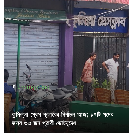
a
v
i
g
a
t
i
o
n
In
Uncategorized
কুমিল্লা প্রেস ক্লাবের নির্বাচন আজ; ১৭টি পদের
জন্য ৩৩ জন প্রার্থী ভোটযুদ্ধে