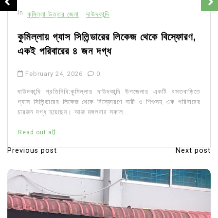
In
কুমিল্লা উত্তর জেলা
দাউদকান্দি
কুমিল্লায় গ্যাস সিলিন্ডারের লিকেজ থেকে বিস্ফোরণ,
একই পরিবারের ৪ জন দগ্ধ
February 24, 2026
0
দাউদকান্দি প্রতিনিধি:কুমিল্লার দাউদকান্দি উপজেলার একটি বসতবাড়িতে
গ্যাস সিলিন্ডারের লিকেজ থেকে বিস্ফোরণে নারী ও শিশুসহ এক পরিবারের
চারজন দগ্ধ হয়েছেন। আজ মঙ্গলবার সকাল...
Read out all
Previous post
Next post
P
o
s
t
n