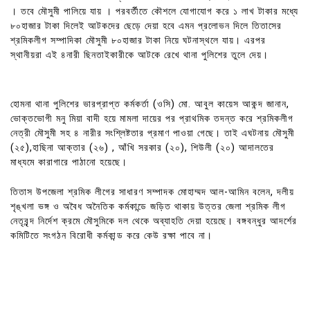
। তবে মৌসুমী পালিয়ে যায় । পরবর্তীতে কৌশলে যোগাযোগ করে ১ লাখ টাকার মধ্যে
৮০হাজার টাকা দিলেই আটকদের ছেড়ে দেয়া হবে এমন প্রলোভন দিলে তিতাসের
শ্রমিকলীগ সম্পাদিকা মৌসুমী ৮০হাজার টাকা নিয়ে ঘটনাস্থলে যায়। এরপর
স্থানীয়রা এই ৪নারী ছিনতাইকারীকে আটকে রেখে থানা পুলিশের তুলে দেয়।
হোমনা থানা পুলিশের ভারপ্রাপ্ত কর্মকর্তা (ওসি) মো. আবুল কায়েস আকন্দ জানান,
ভোক্তভোগী মনু মিয়া বাদী হয়ে মামলা দায়ের পর প্রাথমিক তদন্ত করে শ্রমিকলীগ
নেত্রী মৌসুমী সহ ৪ নারীর সংশ্লিষ্টতার প্রমাণ পাওয়া গেছে। তাই এঘটনায় মৌসুমী
(২৫),হাছিনা আক্তার (২৬) , আঁখি সরকার (২০), শিউলী (২০) আদালতের
মাধ্যমে কারাগারে পাঠানো হয়েছে।
তিতাস উপজেলা শ্রমিক লীগের সাধারণ সম্পাদক মোহাম্মদ আল-আমিন বলেন, দলীয়
শৃঙ্খলা ভঙ্গ ও অবৈধ অনৈতিক কর্মকান্ডে জড়িত থাকায় উত্তর জেলা শ্রমিক লীগ
নেতৃবৃন্দ নির্দেশ ক্রমে মৌসুমিকে দল থেকে অব্যাহতি দেয়া হয়েছে। বঙ্গবন্ধুর আদর্শের
কমিটিতে সংগঠন বিরোধী কর্মকান্ড করে কেউ রক্ষা পাবে না।