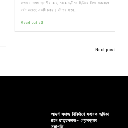
যাওয়ার সময় স্বামীর কাছ থেকে স্ত্রীকে ছিনিয়ে নিয়ে সঙ্ঘবদ্ধ
ধর্ষণ করেছে একটি চক্র। ঘটনার সাথে...
Read out all
Next post
আদর্শ সমাজ বিনির্মাণে সহায়ক ভুমিকা
রাখে ছাত্রসমাজ- প্রেসক্লাব
সভাপতি