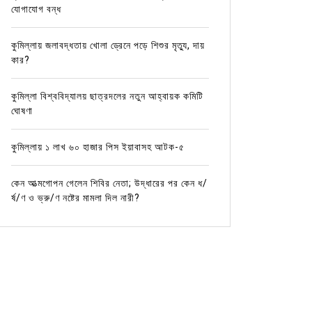
যোগাযোগ বন্ধ
কুমিল্লায় জলাবদ্ধতায় খোলা ড্রেনে পড়ে শিশুর মৃত্যু, দায়
কার?
কুমিল্লা বিশ্ববিদ্যালয় ছাত্রদলের নতুন আহ্বায়ক কমিটি
ঘোষণা
কুমিল্লায় ১ লাখ ৬০ হাজার পিস ইয়াবাসহ আটক-৫
কেন আত্মগোপন গেলেন শিবির নেতা; উদ্ধারের পর কেন ধ/
র্ষ/ণ ও ভ্রু/ণ নষ্টের মামলা দিল নারী?