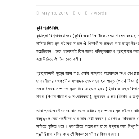
May 10, 2018
0
7 words
কুবি প্রতিনিধি:
কুমিল্লা বিশ্ববিদ্যালয়ে (কুবি) এক শিক্ষার্থীকে বেধম মারধর করেছ
নামিয়ে নিয়ে মূল ফটকের সামনে ঐ শিক্ষার্থীকে মারধর করে ছাত্রলীগ
হয়েছিলেন। তবে গতকালই তিন জনের বহিষ্কারাদেশ প্রত্যাহার করে কে
হয়ে উঠেছে ঐ তিন নেতাকর্মী।
প্রত্যক্ষদর্শী সূত্রে জানা যায়, কোটা সংস্কার আন্দোলনে অংশ নেওয়
ছাত্রলীগের সাংগঠনিক সম্পাদক মেজবাহুল হক শান্ত (পদার্থ বিজ্ঞ
সমাজবিষয়ক সম্পাদক মুনতাসির আহমেদ হৃদয় (হিসাব ও তথ্য বিজ্ঞা
In
Uncategorized
মারমা (গণযোগাযোগ ও সাংবাদিকতা), জুনায়েদ ও জয় (হিসাব ও তথ্য ব
কুমিল্লা প্রেস ক্লাবের নির্বাচন আ
তারা প্রথমে সৌরভকে বাস থেকে নামিয়ে ক্যাম্পাসের মূল ফটকের বা
পদের জন্য ৩৩ জন প্রার্থী ভোটযুদ্ধ
উচ্ছৃঙ্খল নেতা-কর্মীদের থামানোর চেষ্টা করেন। এরপরও সৌরভকে ধ
July 30, 2026
0
3 words
মাটিতে লুটিয়ে পড়ে। পরবর্তীতে কয়েকজন তাকে উদ্ধার করে বিশ্ববিদ
প্রক্টরিয়াল বডির কাছ মৌখিকভাবে ঘটনার বিবরণ দেয়।