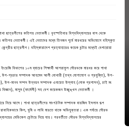
ে শাখা ছাত্রলীগের কতিপয় নেতাকর্মী। বৃহস্পতিবার বিশ্ববিদ্যালয়ের বাস থেকে
ের কতিপয় নেতাকর্মী। এই নেতাদের মধ্যে তিনজন পূর্বে মারধরের অভিযোগে বহিস্কৃত
ন্দ্রীয় ছাত্রলীগ। বহিস্কারাদেশ প্রত্যাহারের কয়েক ঘন্টার মধ্যেই বেপারোয়া
ায় ইংরেজি বিভাগের ১০ম ব্যাচের শিক্ষার্থী আশরাফুল সৌরভকে মারধর করে শাখা
ান), উপ-প্রচার সম্পাদক আহমেদ আলী বোখারী (তথ্য যোগাযোগ ও প্রযুক্তি), উপ-
ন), উপ-মানব সম্পদ উন্নয়ন সম্পাদক এনায়েত উল্লাহ (লোক প্রশাসন), চাই মং
In
Uncategorized
িজ্ঞান), মাসুম (ফার্মেসী) সহ বেশ কয়েকজন উচ্ছৃঙ্খল নেতাকর্মী ।
জ; ১৭টি
আদর্শ সমাজ বিনির্মাণে সহায়ক ভুমিকা রাখে
হিরে নিয়ে আসে। শাখা ছাত্রলীগের সাংগঠনিক সম্পাদক বায়জিদ ইসলাম গল্প
ে
ছাত্রসমাজ- প্রেসক্লাব সভাপতি
ারাবাহিকভাবে কিল, ঘুষি ও লাথি মারতে থাকে অভিযুক্তরা। এক পর্যায়ে সৌরভ
August 6, 2026
0
্যালয়ের মেডিকেল সেন্টারে নিয়ে যায়। পরবর্তীতে সৌরভ বিশ্ববিদ্যালয়ের