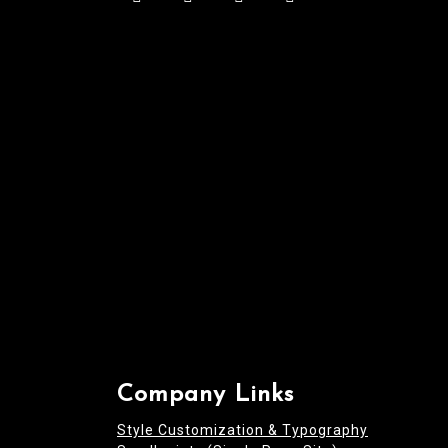
a
t
i
o
n
Company Links
Style Customization & Typography