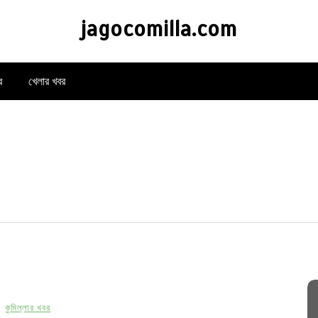
jagocomilla.com
র
খেলার খবর
কুমিল্লার খবর