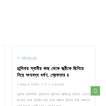
In
কুমিল্লার খবর
চান্দিনায় স্বামীর কাছ থেকে স্ত্রীকে ছিনিয়ে
নিয়ে সংঘবদ্ধ ধর্ষণ, গ্রেফতার ৪
May 4, 2026
0
2 words
চান্দিনা প্রতিনিধি: কুমিল্লার চান্দিনায় আত্মীয়ের বাড়িতে বেড়াতে
যাওয়ার সময় স্বামীর কাছ থেকে স্ত্রীকে ছিনিয়ে নিয়ে সঙ্ঘবদ্ধ
ধর্ষণ করেছে একটি চক্র। ঘটনার সাথে...