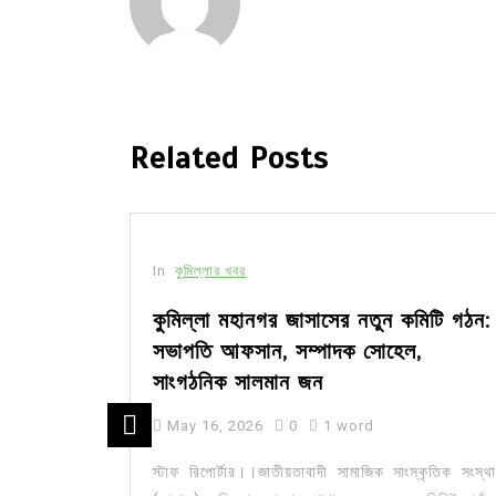
Related Posts
In
কুমিল্লার খবর
সীর মধ্যে
কুমিল্লা মহানগর জাসাসের নতুন কমিটি গঠন:
সভাপতি আফসান, সম্পাদক সোহেল,
সাংগঠনিক সালমান জন
May 16, 2026
0
1 word
ার মজিদপুর
কেন্দ্র করে
স্টাফ রিপোর্টার।।জাতীয়তাবাদী সামাজিক সাংস্কৃতিক সংস্থা
জেলার চর...