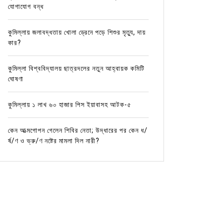
যোগাযোগ বন্ধ
কুমিল্লায় জলাবদ্ধতায় খোলা ড্রেনে পড়ে শিশুর মৃত্যু, দায়
কার?
কুমিল্লা বিশ্ববিদ্যালয় ছাত্রদলের নতুন আহ্বায়ক কমিটি
ঘোষণা
কুমিল্লায় ১ লাখ ৬০ হাজার পিস ইয়াবাসহ আটক-৫
কেন আত্মগোপন গেলেন শিবির নেতা; উদ্ধারের পর কেন ধ/
র্ষ/ণ ও ভ্রু/ণ নষ্টের মামলা দিল নারী?