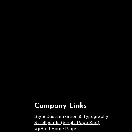
t
i
o
n
Company Links
Style Customization & Typography
Scrollpoints (Single Page Site)
wpHoot Home Page