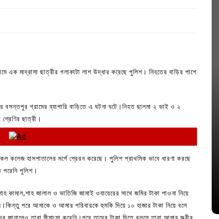
নামে এক মাদ্রাসা ছাত্রীর গলাকাটা লাশ উদ্ধার করেছে পুলিশ। নিহতের বাড়ির পাশে
নের বসন্তপুর গ্রামের ব্যাপারি বাড়িতে এ ঘটনা ঘটে।নিহত ছালমা ২ ভাই ও ২
ঠ শ্রেণির ছাত্রী।
In
Uncategorized
িকেল কলেজ হাসপাতালের মর্গে প্রেরন করেছে। পুলিশ প্রাথমিক ভাবে ধারণা করছে
জ; ১৭টি
আদর্শ সমাজ বিনির্মাণে সহায়ক ভুমিকা রাখে
ে পরেনি পুলিশ।
ে
ছাত্রসমাজ- প্রেসক্লাব সভাপতি
 শাহ কামাল,শাহ জালাল ও ভাতিজি জামাই ওযায়েরের সাথে জমির টাকা পাওনা নিয়ে
August 6, 2026
0
িল।কিন্তু পরে আমাকে ও আমার পরিবারকে হুমকি দিয়ে ১০ হাজার টাকা নিয়ে বলে
দের জানালেও তারা মীমাংসা করেনি।পরে তাদের টাকা দিতে বললে তারা আমার স্ত্রীর