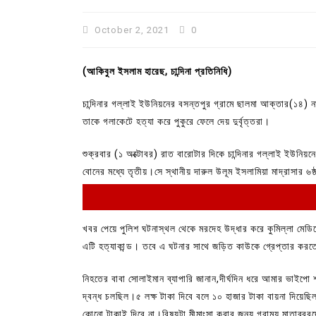
October 2, 2021
0
(আকিবুল ইসলাম হারেছ, চান্দিনা প্রতিনিধি)
চান্দিনার গল্লাই ইউনিয়নের বসন্তপুর গ্রামে ছালমা আক্তার(১৪) 
তাকে গলাকেটে হত্যা করে পুকুরে ফেলে দেয় দুর্বৃত্তরা।
শুক্রবার (১ অক্টোবর) রাত বারোটার দিকে চান্দিনার গল্লাই ইউনিয়
বোনের মধ্যে তৃতীয়।সে স্থানীয় দারুল উলূম ইসলামিয়া মাদ্রাসার ৬ষ্
In
Uncategorized
খবর পেয়ে পুলিশ ঘটনাস্থল থেকে মরদেহ উদ্ধার করে কুমিল্লা মেড
কুমিল্লা প্রেস ক্লাবের নির্বাচন আ
এটি হত্যাকান্ড। তবে এ ঘটনার সাথে জড়িত কাউকে গ্রেপ্তার করত
পদের জন্য ৩৩ জন প্রার্থী ভোটযুদ্ধ
নিহতের বাবা সোলাইমান ব্যাপারি জানান,দীর্ঘদিন ধরে আমার ভাইপো
July 30, 2026
0
3 words
দ্বন্ধ চলছিল।৫ লক্ষ টাকা দিবে বলে ১০ হাজার টাকা বায়না দিয়েছ
কোনো টাকাই দিবে না।বিষয়টা মীমাংসা করার জন্য গ্রাম্য মাতাব্বর