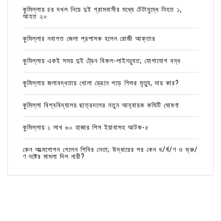
কুমিল্লায় চর দখল নিয়ে দুই গ্রামবাসীর মধ্যে টেটাযুদ্ধে নিহত ১,
আহত ২০
কুমিল্লার নবাগত জেলা প্রশাসক হলেন রোজী আক্তার
কুমিল্লায় একই সময় দুই ট্রেন বিকল-লাইনচ্যুত; যোগাযোগ বন্ধ
কুমিল্লায় জলাবদ্ধতায় খোলা ড্রেনে পড়ে শিশুর মৃত্যু, দায় কার?
কুমিল্লা বিশ্ববিদ্যালয় ছাত্রদলের নতুন আহ্বায়ক কমিটি ঘোষণা
কুমিল্লায় ১ লাখ ৬০ হাজার পিস ইয়াবাসহ আটক-৫
কেন আত্মগোপন গেলেন শিবির নেতা; উদ্ধারের পর কেন ধ/র্ষ/ণ ও ভ্রু/
ণ নষ্টের মামলা দিল নারী?