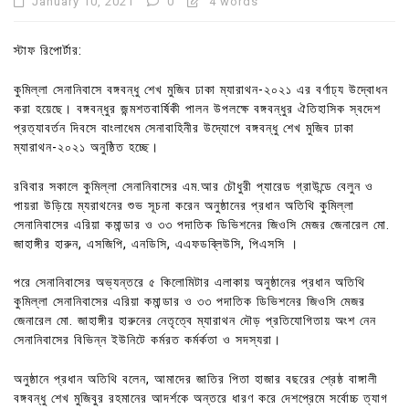
January 10, 2021
0
4 words
স্টাফ রিপোর্টার:
কুমিল্লা সেনানিবাসে বঙ্গবন্ধু শেখ মুজিব ঢাকা ম্যারাথন-২০২১ এর বর্ণাঢ্য উদ্বোধন
করা হয়েছে। বঙ্গবন্ধুর জন্মশতবার্ষিকী পালন উপলক্ষে বঙ্গবন্ধুর ঐতিহাসিক স্বদেশ
প্রত্যাবর্তন দিবসে বাংলাধেম সেনাবাহিনীর উদ্যোগে বঙ্গবন্ধু শেখ মুজিব ঢাকা
ম্যারাথন-২০২১ অনুষ্ঠিত হচ্ছে।
রবিবার সকালে কুমিল্লা সেনানিবাসের এম.আর চৌধুরী প্যারেড গ্রাউন্ডে বেলুন ও
পায়রা উড়িয়ে ম্যরাথনের শুভ সূচনা করেন অনুষ্ঠানের প্রধান অতিথি কুমিল্লা
সেনানিবাসের এরিয়া কমান্ডার ও ৩৩ পদাতিক ডিভিশনের জিওসি মেজর জেনারেল মো.
জাহাঙ্গীর হারুন, এসজিপি, এনডিসি, এএফডব্লিউসি, পিএসসি ।
পরে সেনানিবাসের অভ্যন্তরে ৫ কিলোমিটার এলাকায় অনুষ্ঠানের প্রধান অতিথি
কুমিল্লা সেনানিবাসের এরিয়া কমান্ডার ও ৩৩ পদাতিক ডিভিশনের জিওসি মেজর
জেনারেল মো. জাহাঙ্গীর হারুনের নেতৃত্বে ম্যারাথন দৌড় প্রতিযোগিতায় অংশ নেন
সেনানিবাসের বিভিন্ন ইউনিটে কর্মরত কর্মর্কতা ও সদস্যরা।
অনুষ্ঠানে প্রধান অতিথি বলেন, আমাদের জাতির পিতা হাজার বছরের শ্রেষ্ঠ বাঙ্গালী
বঙ্গবন্ধু শেখ মুজিবুর রহমানের আদর্শকে অন্তরে ধারণ করে দেশপ্রেমে সর্বোচ্চ ত্যাগ