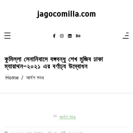
Skip
to
content
jagocomilla.com
কুমিল্লা সেনানিবাসে বঙ্গবন্ধু শেখ মুজিব ঢাকা
ম্যারাথন-২০২১ এর বর্ণাঢ্য উদ্বোধন
Home
আর্দশ সদর
In
আর্দশ সদর