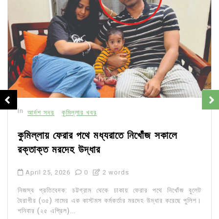
In
আর্দশ সদর
কুমিল্লার খবর
কুমিল্লায় ফেরার পথে মধ্যরাতে নিখোঁজ সকালে
রক্তাক্ত মরদেহ উদ্ধার
April 25, 2026
0
2 words
নিজস্ব প্রতিবেদক: চট্টগ্রাম থেকে ঢাকায় ফেরার পথে নিখোঁজ বুলেট
বৈরাগীর (৩৫) নামের এক কাস্টমস কর্মকর্তার মরদেহ উদ্ধার করেছে পুলিশ।
শনিবার (২৫ এপ্রিল)...