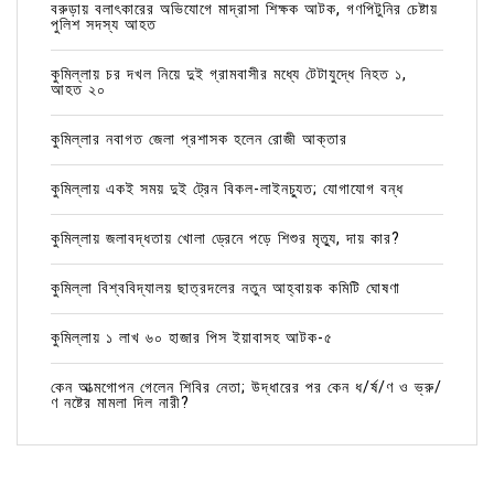
বরুড়ায় বলাৎকারের অভিযোগে মাদ্রাসা শিক্ষক আটক, গণপিটুনির চেষ্টায়
পুলিশ সদস্য আহত
কুমিল্লায় চর দখল নিয়ে দুই গ্রামবাসীর মধ্যে টেটাযুদ্ধে নিহত ১,
আহত ২০
কুমিল্লার নবাগত জেলা প্রশাসক হলেন রোজী আক্তার
কুমিল্লায় একই সময় দুই ট্রেন বিকল-লাইনচ্যুত; যোগাযোগ বন্ধ
কুমিল্লায় জলাবদ্ধতায় খোলা ড্রেনে পড়ে শিশুর মৃত্যু, দায় কার?
কুমিল্লা বিশ্ববিদ্যালয় ছাত্রদলের নতুন আহ্বায়ক কমিটি ঘোষণা
কুমিল্লায় ১ লাখ ৬০ হাজার পিস ইয়াবাসহ আটক-৫
কেন আত্মগোপন গেলেন শিবির নেতা; উদ্ধারের পর কেন ধ/র্ষ/ণ ও ভ্রু/
ণ নষ্টের মামলা দিল নারী?