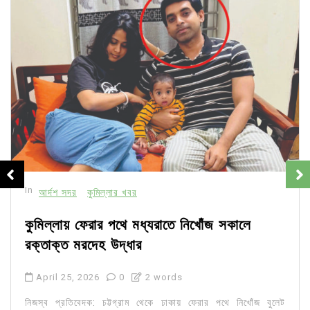
In
আর্দশ সদর
কুমিল্লার খবর
কুমিল্লায় ফেরার পথে মধ্যরাতে নিখোঁজ সকালে
রক্তাক্ত মরদেহ উদ্ধার
April 25, 2026
0
2 words
নিজস্ব প্রতিবেদক: চট্টগ্রাম থেকে ঢাকায় ফেরার পথে নিখোঁজ বুলেট