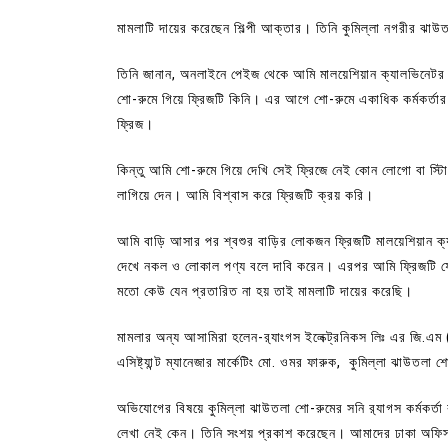
মামলাটি দায়ের করেছেন শিল্পী আক্তার। তিনি কুমিল্লা নগরীর ঝাউত
তিনি জানান, অনলাইনে পেইজ থেকে আমি মালয়েশিয়ান ক্যালভিনেটর ২৭
শো-রুমে গিয়ে ফ্রিজটি কিনি। এর আগে শো-রুমে একাধিক কর্মকর্ত
ফ্রিজ।
কিন্তু আমি শো-রুমে গিয়ে দেখি সেই ফ্রিজে নেই কোন লোগো বা স্ট
লাগিয়ে দেন। আমি বিশ্বাস করে ফ্রিজটি ক্রয় করি।
আমি বাড়ি আসার পর শ্বশুর বাড়ির লোকজন ফ্রিজটি মালয়েশিয়ান ক্
দেখে নকল ও লোকাল পণ্য বলে দাবি করেন। এরপর আমি ফ্রিজটি ফ
মতো কেউ যেন প্রতারিত না হয় তাই মামলাটি দায়ের করেছি।
মামলার অন্য আসামিরা হলেন-র‌্যাংগস ইলেক্ট্রনিকস লিঃ এর জি.এম 
এসিষ্ট্যান্ট ম্যানেজার মার্কেটিং মো. ওমর ফারুক, কুমিল্লা ঝাউতলা শ
অভিযোগের বিষয়ে কুমিল্লা ঝাউতলা শো-রুমের সনি র‌্যাগস কর্মকর্
লেখা নেই কেন। তিনি সংশয় প্রকাশ করেছেন। আমাদের ঢাকা অফিস