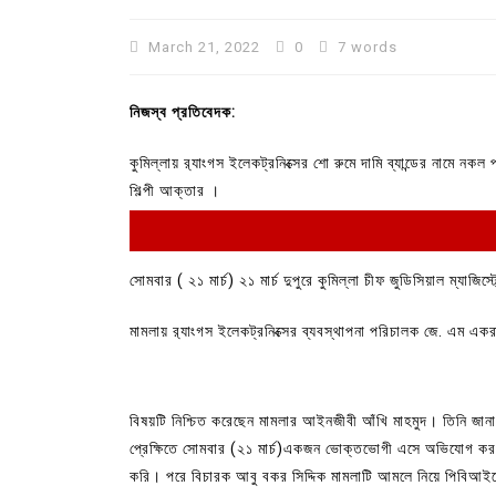
March 21, 2022
0
7 words
নিজস্ব প্রতিবেদক:
কুমিল্লায় র‌্যাংগস ইলেকট্রনিক্সের শো রুমে দামি ব্যান্ডের নামে 
শিল্পী আক্তার ।
সোমবার ( ২১ মার্চ) ২১ মার্চ দুপুরে কুমিল্লা চীফ জুডিসিয়াল ম্য
মামলায় র‌্যাংগস ইলেকট্রনিক্সের ব্যবস্থাপনা পরিচালক জে. এম এ
বিষয়টি নিশ্চিত করেছেন মামলার আইনজীবী আঁখি মাহমুদ। তিনি জানা
প্রেক্ষিতে সোমবার (২১ মার্চ)একজন ভোক্তভোগী এসে অভিযোগ করল
করি। পরে বিচারক আবু বকর সিদ্দিক মামলাটি আমলে নিয়ে পিবিআইক