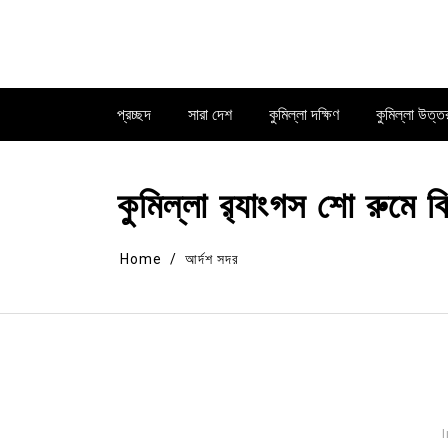
Skip
to
content
প্রচ্ছদ
সারা দেশ
কুমিল্লা দক্ষিণ
কুমিল্লা উত্ত
কুমিল্লা র‌্যাংগস শো রুমে 
Home
আর্দশ সদর