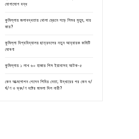
যোগাযোগ বন্ধ
কুমিল্লায় জলাবদ্ধতায় খোলা ড্রেনে পড়ে শিশুর মৃত্যু, দায়
কার?
কুমিল্লা বিশ্ববিদ্যালয় ছাত্রদলের নতুন আহ্বায়ক কমিটি
ঘোষণা
কুমিল্লায় ১ লাখ ৬০ হাজার পিস ইয়াবাসহ আটক-৫
কেন আত্মগোপন গেলেন শিবির নেতা; উদ্ধারের পর কেন ধ/
র্ষ/ণ ও ভ্রু/ণ নষ্টের মামলা দিল নারী?