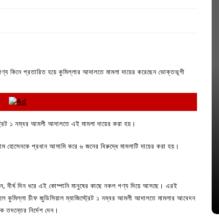
নকল পণ্য কিনে প্রতারিত হয়ে কুমিল্লার আদালতে মামলা দায়ের করেছেন ভোক্তভূগী
াজিস্ট্রেট ১ নম্বর আমলী আদালতে এই মামলা দায়ের করা হয়।
In
Uncategorized
করাম হোসেনকে প্রধান আসামি করে ৬ জনের বিরুদ্ধে মামলাটি দায়ের করা হয়।
কুমিল্লা প্রেস ক্লাবের নির্বাচন আজ; ১৭টি
পদের জন্য ৩৩ জন প্রার্থী ভোটযুদ্ধে
ন, দীর্ঘ দিন ধরে এই কোম্পানি মানুষের কাছে নকল পণ্য দিয়ে আসছে। এরই
July 30, 2026
0
3 words
ে কুমিল্লা চীফ জুডিসিয়াল ম্যাজিস্ট্রেট ১ নম্বর আমলী আদালতে মামলার আবেদন
ে তদন্তের নির্দেশ দেন।