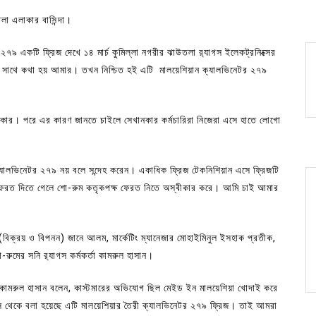
লা এলাকার বাসিন্দা।
৯ একটি ফ্রিজ দেখে ১৪ মার্চ কুমিল্লা নগরীর ঝাউতলা র‌্যাগস ইলেকট্রনিক্সের
ার সাথে কথা হয় আমার। তখন নিশ্চিত হই এটি মালয়েশিয়ান ক্যালভিনেটর ২৭৯
িাকার। পরে এর কারণ জানতে চাইলে সেখানকার কর্মচারিরা নিজেরা এসে হাতে লোগো
যালভিনেটর ২৭৯ নয় বলে সন্দেহ করেন। একাধিক ফ্রিজ টেকনিশিয়ান এসে ফ্রিজটি
েরত দিতে গেলে শো-রুম কতৃকপক্ষ ফেরত নিতে অস্বীকার করে। আমি চাই আমার
(বিক্রয় ও বিপনন) জানে আলম, মার্কেটিং ম্যানেজার মোহাইমিনুল ইসহাক প্রতীক,
ো-রুমের সনি র‌্যাগস কর্মকর্তা কামরুল হাসান।
তা কামরুল হাসান বলেন, কাস্টমারের অভিযোগ ছিল মেইড ইন মালয়েশিয়া খোদাই করে
 থেকে বলা হয়েছে এটি মালয়েশিয়ার তৈরী ক্যালভিনেটর ২৭৯ ফ্রিজ। তাই আমরা