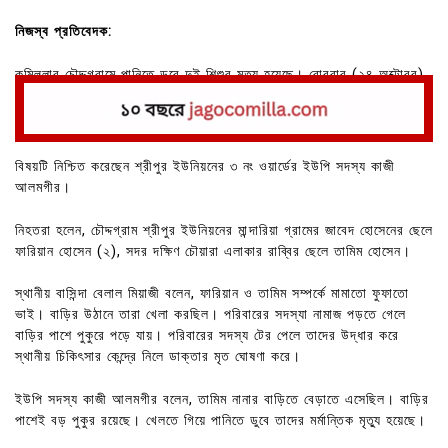
নিজস্ব প্রতিবেদক:
কুমিল্লার চৌদ্দগ্রামে পানিতে ডুবে দুই শিশুর মৃত্যু হয়েছে। রোববার (২৪ অক্টোবর)
বিকেল ৫ টায় চৌদ্দগ্রাম শ্রীপুর ইউনিয়নের মান্দারিয়া গ্রামে এ ঘটনা ঘটে।
বিষয়টি নিশ্চিত করেছেন শ্রীপুর ইউনিয়নের ৩ নং ওয়ার্ডের ইউপি সদস্য কাজী
আলমগীর।
নিহতরা হলেন, চৌদ্দগ্রাম শ্রীপুর ইউনিয়নের মান্দারিয়া গ্রামের জাবেদ হোসেনের ছেলে
ফারিয়ান হোসেন (২), সদর দক্ষিণ চৌয়ারা এলাকার রাব্বির ছেলে তামিম হোসেন।
স্থানীয় বাসিন্দা বেলাল মিয়াজী বলেন, ফারিয়ান ও তামিম সম্পর্কে মামাতো ফুফাতো
ভাই। বাড়ির উঠানে তারা খেলা করছিল। পরিবারের সদস্যা নামাজ পড়তে গেলে
বাড়ির পাশে পুকুরে পড়ে যায়। পরিবারের সদস্য টের পেলে তাদের উদ্ধার করে
স্থানীয় চিকিৎসার কেন্দ্রে নিলে ডাক্তার মৃত ঘোষণা করে।
ইউপি সদস্য কাজী আলমগীর বলেন, তামিম নানার বাড়িতে বেড়াতে এসেছিল। বাড়ির
পাশেই বড় পুকুর রয়েছে। খেলতে গিয়ে পানিতে ডুবে তাদের মর্মান্তিক মৃত্যু হয়েছে।