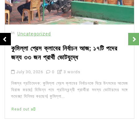
In
Uncategorized
কুমিল্লা প্রেস ক্লাবের নির্বাচন আজ; ১৭টি পদের
জন্য ৩৩ জন প্রার্থী ভোটযুদ্ধে
July 30, 2026
0
3 words
নিজস্ব প্রতিবেদক: কুমিল্লা প্রেস ক্লাবের নির্বাচনকে ঘিরে উৎসবের আমেজ
বিরাজ করছে| বিভিন্ন পদে প্রতিদ্বন্দ্বী প্রার্থীরা সদস্য ভোটারদের সঙ্গে
শুভেচ্ছা বিনিময় করছেন| কুমিল্লা...
Read out all