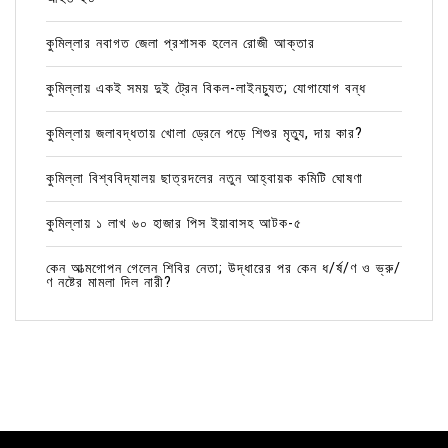
কুমিল্লার নবাগত জেলা প্রশাসক হলেন রোজী আক্তার
কুমিল্লায় একই সময় দুই ট্রেন বিকল-লাইনচ্যুত; যোগাযোগ বন্ধ
কুমিল্লায় জলাবদ্ধতায় খোলা ড্রেনে পড়ে শিশুর মৃত্যু, দায় কার?
কুমিল্লা বিশ্ববিদ্যালয় ছাত্রদলের নতুন আহ্বায়ক কমিটি ঘোষণা
কুমিল্লায় ১ লাখ ৬০ হাজার পিস ইয়াবাসহ আটক-৫
কেন আত্মগোপন গেলেন শিবির নেতা; উদ্ধারের পর কেন ধ/র্ষ/ণ ও ভ্রু/
ণ নষ্টের মামলা দিল নারী?