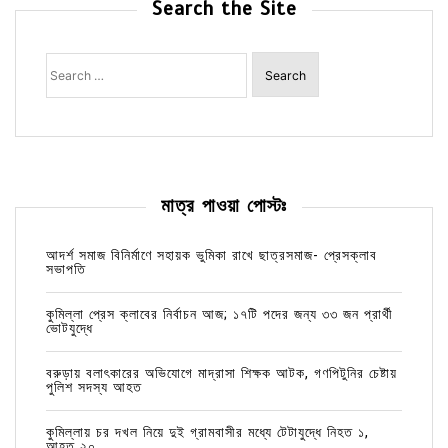
Search the Site
Search
for:
মাত্র পাওয়া পোস্টঃ
আদর্শ সমাজ বিনির্মাণে সহায়ক ভুমিকা রাখে ছাত্রসমাজ- প্রেসক্লাব
সভাপতি
কুমিল্লা প্রেস ক্লাবের নির্বাচন আজ; ১৭টি পদের জন্য ৩৩ জন প্রার্থী
ভোটযুদ্ধে
বরুড়ায় বলাৎকারের অভিযোগে মাদ্রাসা শিক্ষক আটক, গণপিটুনির চেষ্টায়
পুলিশ সদস্য আহত
কুমিল্লায় চর দখল নিয়ে দুই গ্রামবাসীর মধ্যে টেটাযুদ্ধে নিহত ১,
আহত ২০