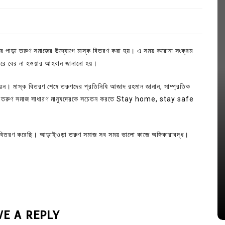
তর পাড়া তরুণ সমাজের উদ্যোগে মাস্ক বিতরণ করা হয়। এ সময় করোনা সংক্রম
াইরে বের না হওয়ার আহবান জানানো হয়।
েন। মাস্ক বিতরণ শেষে তরুণদের প্রতিনিধি আজাদ রহমান জানান, সাম্প্রতিক
ার তরুণ সমাজ সাধারণ মানুষদেরকে সচেতন করতে Stay home, stay safe
্ক বিতরণ করেছি। আড়াইওড়া তরুণ সমাজ সব সময় ভালো কাজে অঙ্গিকারাবদ্ধ।
In
Uncategorized
জ; ১৭টি
আদর্শ সমাজ বিনির্মাণে সহায়ক ভুমিকা রাখে
ে
ছাত্রসমাজ- প্রেসক্লাব সভাপতি
August 6, 2026
0
VE A REPLY