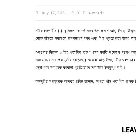
July 17, 2021
0
4 words
স্টাফ রিপোর্টার।। কুমিল্লা আদর্শ সদর উপজেলার আড়াইওড়া উত্
থেকে বাঁচতে সবাইকে জনসমাগম বন্ধ এবং বিনা প্রয়োজনে ঘরের ব
শুক্রবার বিকেল ৫ টায় শতাধিক তরুণ এমন মহতি উদ্যোগ গ্রহণ কর
সময়ে করোনার প্রাদুর্ভাব বেড়েছে। আমরা আড়াইওড়া উত্তরপাড়
স্লোগানে সবাইকে করোনা প্রতিরোধে সবাইকে উদ্বুদ্ধ করি।
কর্মসূচীর সমন্বয়ক আবদুর রহিম জানান, আমরা পাঁচ শতাধিক মাস
In
Uncategorized
কুমিল্লা প্রেস ক্লাবের নির্বাচন আ
পদের জন্য ৩৩ জন প্রার্থী ভোটযুদ্ধ
July 30, 2026
0
3 words
LEA