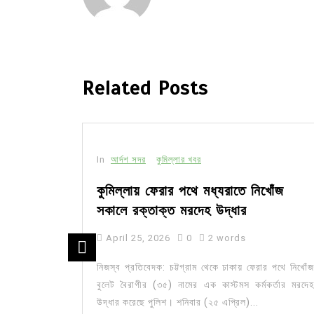
Related Posts
In
আর্দশ সদর
কুমিল্লার খবর
 ওয়ার্কশপ
কুমিল্লায় ফেরার পথে মধ্যরাতে নিখোঁজ
সকালে রক্তাক্ত মরদেহ উদ্ধার
April 25, 2026
0
2 words
ংলাদেশ পল্লী
নিজস্ব প্রতিবেদক: চট্টগ্রাম থেকে ঢাকায় ফেরার পথে নিখোঁজ
ড়ি, কুমিল্লা
বুলেট বৈরাগীর (৩৫) নামের এক কাস্টমস কর্মকর্তার মরদেহ
 ওয়ার্কশপ।
উদ্ধার করেছে পুলিশ। শনিবার (২৫ এপ্রিল)...