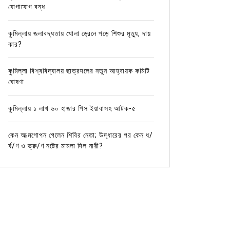
যোগাযোগ বন্ধ
কুমিল্লায় জলাবদ্ধতায় খোলা ড্রেনে পড়ে শিশুর মৃত্যু, দায়
কার?
কুমিল্লা বিশ্ববিদ্যালয় ছাত্রদলের নতুন আহ্বায়ক কমিটি
ঘোষণা
কুমিল্লায় ১ লাখ ৬০ হাজার পিস ইয়াবাসহ আটক-৫
In
আর্দশ সদর
In
আর্দশ স
কেন আত্মগোপন গেলেন শিবির নেতা; উদ্ধারের পর কেন ধ/
এতিম শিশু ও শুভাকাঙ্ক্ষীদের নিয়ে আহার
লন্ডনে আ
র্ষ/ণ ও ভ্রু/ণ নষ্টের মামলা দিল নারী?
বাড়ির ৪র্থ প্রতিষ্ঠা বার্ষিকী পালিত
স্বর্ণপদ
November 23, 2025
0
Novemb
নিজস্ব প্রতিনিধি: এতিম শিশু ও শুভাকাঙ্ক্ষীদের নিয়ে বর্ণিল
গত ১-৫ নভে
আয়োজনে আহার বাড়ি রেস্টুরেন্টের ৪র্থ প্রতিষ্ঠা বার্ষিকী পালিত
আন্তর্জাতি
হয়েছে। রবিবার সন্ধ্যায় কান্দিরপাড় শাখায় কেক...
করে ইংল্যান