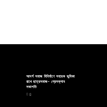
ভারত,...
Read out all
Read out 
আদর্শ সমাজ বিনির্মাণে সহায়ক ভুমিকা
রাখে ছাত্রসমাজ- প্রেসক্লাব
সভাপতি
0