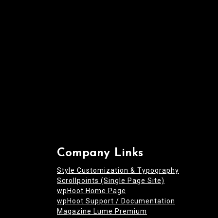
i
o
n
Company Links
Style Customization & Typography
Scrollpoints (Single Page Site)
wpHoot Home Page
wpHoot Support / Documentation
Magazine Lume Premium