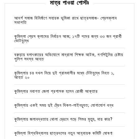
মাত্র পাওয়া পোস্টঃ
আদর্শ সমাজ বিনির্মাণে সহায়ক ভুমিকা রাখে ছাত্রসমাজ- প্রেসক্লাব
সভাপতি
কুমিল্লা প্রেস ক্লাবের নির্বাচন আজ; ১৭টি পদের জন্য ৩৩ জন প্রার্থী
ভোটযুদ্ধে
বরুড়ায় বলাৎকারের অভিযোগে মাদ্রাসা শিক্ষক আটক, গণপিটুনির চেষ্টায়
পুলিশ সদস্য আহত
কুমিল্লায় চর দখল নিয়ে দুই গ্রামবাসীর মধ্যে টেটাযুদ্ধে নিহত ১,
আহত ২০
কুমিল্লার নবাগত জেলা প্রশাসক হলেন রোজী আক্তার
কুমিল্লায় একই সময় দুই ট্রেন বিকল-লাইনচ্যুত; যোগাযোগ বন্ধ
কুমিল্লায় জলাবদ্ধতায় খোলা ড্রেনে পড়ে শিশুর মৃত্যু, দায় কার?
কুমিল্লা বিশ্ববিদ্যালয় ছাত্রদলের নতুন আহ্বায়ক কমিটি ঘোষণা