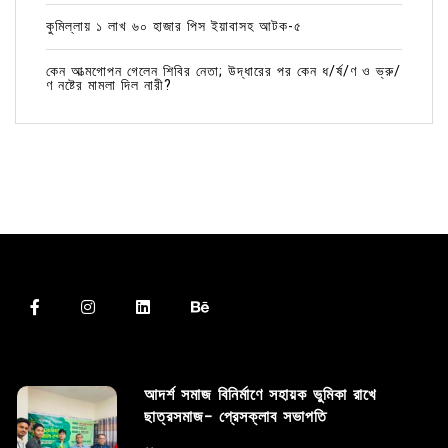
কুমিল্লায় ১ লাখ ৬০ হাজার পিস ইয়াবাসহ আটক-৫
কেন আত্মগোপন গেলেন শিবির নেতা; উদ্ধারের পর কেন ধ/র্ষ/ণ ও ভ্রু/
ণ নষ্টের মামলা দিল নারী?
আদর্শ সমাজ বিনির্মাণে সহায়ক ভুমিকা রাখে
ছাত্রসমাজ- প্রেসক্লাব সভাপতি