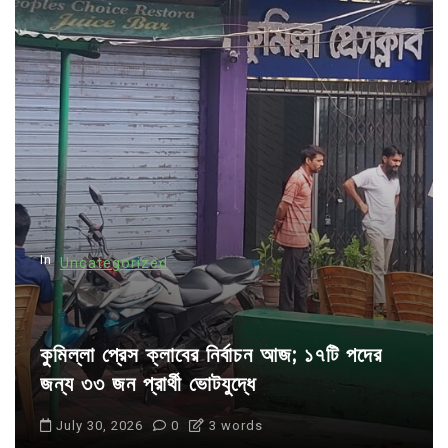
v
i
g
a
t
i
o
n
In
Uncategorized
কুমিল্লা প্রেস ক্লাবের নির্বাচন আজ; ১৭টি পদের
জন্য ৩৩ জন প্রার্থী ভোটযুদ্ধে
July 30, 2026
0
3 words