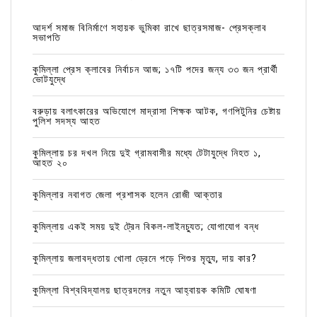
আদর্শ সমাজ বিনির্মাণে সহায়ক ভুমিকা রাখে ছাত্রসমাজ- প্রেসক্লাব
সভাপতি
কুমিল্লা প্রেস ক্লাবের নির্বাচন আজ; ১৭টি পদের জন্য ৩৩ জন প্রার্থী
ভোটযুদ্ধে
বরুড়ায় বলাৎকারের অভিযোগে মাদ্রাসা শিক্ষক আটক, গণপিটুনির চেষ্টায়
পুলিশ সদস্য আহত
কুমিল্লায় চর দখল নিয়ে দুই গ্রামবাসীর মধ্যে টেটাযুদ্ধে নিহত ১,
আহত ২০
কুমিল্লার নবাগত জেলা প্রশাসক হলেন রোজী আক্তার
কুমিল্লায় একই সময় দুই ট্রেন বিকল-লাইনচ্যুত; যোগাযোগ বন্ধ
কুমিল্লায় জলাবদ্ধতায় খোলা ড্রেনে পড়ে শিশুর মৃত্যু, দায় কার?
কুমিল্লা বিশ্ববিদ্যালয় ছাত্রদলের নতুন আহ্বায়ক কমিটি ঘোষণা