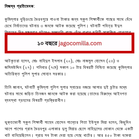
নিজস্ব প্রতিবেদক:
কুমিল্লার বুড়িচংয়ে ভৈরবপুরে পাওনা টাকার জন্য স্কুল শিক্ষার্থীকে গাছের সাথে বেঁধে
রেখে নির্যাতনের ঘটনায় ৩ জনকে আটক করেছে পুলিশ। ঘটনাটি পবিত্র ঈদুল
ফিতরের দিন মঙ্গলবার ঘটলেও সম্প্রতি গাছে বেঁধে রাখার ছবিটি সামাজিক যোগযোগ
মাধ্যমে ছড়িয়ে পড়ে।
আটকৃতরা হলেন, মোঃ নাহিদুল ইসলাম (২০), মোঃ নাজমুল হোসেন (২৩) ও
জসিমউদ্দিন (২৭)। শনিবার (৭মে) সকাল ১০ টায় বিষয়টি নিশ্চিত করেছে কুমিল্লার
অতিরিক্ত পুলিশ সুপার সোহান সরকার।
তিনি জানান, ঘটনাটি কুমিল্লা পুলিশ সুপার স্যারের নজরে আসার দুই ঘন্টার মধ্যে
ঘটনার সাথে জড়িত তিনজন জানকে আটক করা হয়েছে।তাদের বিরুদ্ধে আইনগত
ব্যবস্থা গ্রহনের বিষয়টি প্রক্রিয়াধীন।
ভুক্তভোগী স্কুল শিক্ষার্থী সাহেদ হোসেন শান্তের পিতা ইউসুফ মিয়া বলেন, কিছুদিন
আগে পাশের গ্রাম ভৈরবপুর এলাকার দুলু মিয়ার ছেলে নাহিদুলের দোকান থেকে একটি
খাট বানিয়েছিলেন। প্রায় সব টাকা দেয়া হয়ে গেছে খাটের। আর ৪৫০ টাকা বকেয়া