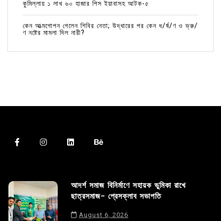
কুমিল্লায় ১ লাখ ৬০ হাজার পিস ইয়াবাসহ আটক-৫
কেন আত্মগোপন গেলেন শিবির নেতা; উদ্ধারের পর কেন ধ/র্ষ/ণ ও ভ্রু/
ণ নষ্টের মামলা দিল নারী?
আদর্শ সমাজ বিনির্মাণে সহায়ক ভুমিকা রাখে
ছাত্রসমাজ- প্রেসক্লাব সভাপতি
August 6, 2026