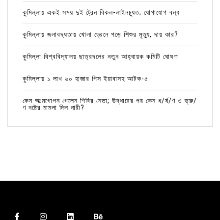
কুমিল্লায় একই সময় দুই ট্রেন বিকল-লাইনচ্যুত; যোগাযোগ বন্ধ
কুমিল্লায় জলাবদ্ধতায় খোলা ড্রেনে পড়ে শিশুর মৃত্যু, দায় কার?
কুমিল্লা বিশ্ববিদ্যালয় ছাত্রদলের নতুন আহ্বায়ক কমিটি ঘোষণা
কুমিল্লায় ১ লাখ ৬০ হাজার পিস ইয়াবাসহ আটক-৫
কেন আত্মগোপন গেলেন শিবির নেতা; উদ্ধারের পর কেন ধ/র্ষ/ণ ও ভ্রু/
ণ নষ্টের মামলা দিল নারী?