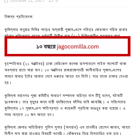
October 22, 2021
0
নিজস্ব প্রতিবেদক:
কুমিল্লার নানুয়ার দিঘির পাড়ের অস্থায়ী পূজামণ্ডপে পবিত্র কোরআন শরিফ রাখার
ঘটনায় সহিংসতায় আহত দর্শনার্থী দিলীপ দাস (৬২) চিকিৎসাধীন অবস্থান মারা
গেছেন। তিনি অভিনয় শিল্পী অধরা প্রিয়ার বাবা।
বৃহস্পতিবার (২১ অক্টোবর) ঢাকা মেডিকেল কলেজ হাসপাতালে লাইফ সাপোর্টে থাকা
অবস্থায় রাতে মারা যান। ১৩ অক্টোবর রাজরাজেশ্বরী কালীবাড়ির পূজামণ্ডপের
সামনে মাথায় ইটের আঘাত লেগে গুরুতর আহত হন তিনি। পরে তাকে ঢাকায় নেওয়া
হয়।
কুমিল্লা মহানগর পূজা কমিটির সাধারণ সম্পাদক অচিন্ত দাস টিটু বলেন, ঘটনাটি
দুঃখজনক। তার মৃত্যুর জন্য দায়ী ব্যক্তিদের ফাঁসির দাবি জানাচ্ছি। এ সহিংসতায়
কুমিল্লার ১৭ পূজামণ্ডপ ক্ষতিগ্রস্ত ও কয়েকটি প্রতিমা ভাঙচুর করা হয়েছে। এ
সময় অন্তত ১২ জন আহত হন।
কুমিল্লা জেলার অতিরিক্ত পুলিশ সুপার (অপরাধ) এম তানভীর হোসেন জানান, আহত
দিলীপ দাস মারা যাওয়ার বিষয়টি শুনেছি। খোঁজখবর নিয়ে বিস্তারিত বলা হবে।