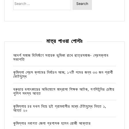
for:
মাত্র পাওয়া পোস্টঃ
আদর্শ সমাজ বিনির্মাণে সহায়ক ভুমিকা রাখে ছাত্রসমাজ- প্রেসক্লাব
সভাপতি
কুমিল্লা প্রেস ক্লাবের নির্বাচন আজ; ১৭টি পদের জন্য ৩৩ জন প্রার্থী
ভোটযুদ্ধে
বরুড়ায় বলাৎকারের অভিযোগে মাদ্রাসা শিক্ষক আটক, গণপিটুনির চেষ্টায়
পুলিশ সদস্য আহত
কুমিল্লায় চর দখল নিয়ে দুই গ্রামবাসীর মধ্যে টেটাযুদ্ধে নিহত ১,
আহত ২০
কুমিল্লার নবাগত জেলা প্রশাসক হলেন রোজী আক্তার