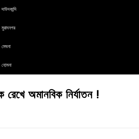
দাউদকান্দি
মুরাদনগর
মেঘনা
হোমনা
কে রেখে অমানবিক নির্যাতন !