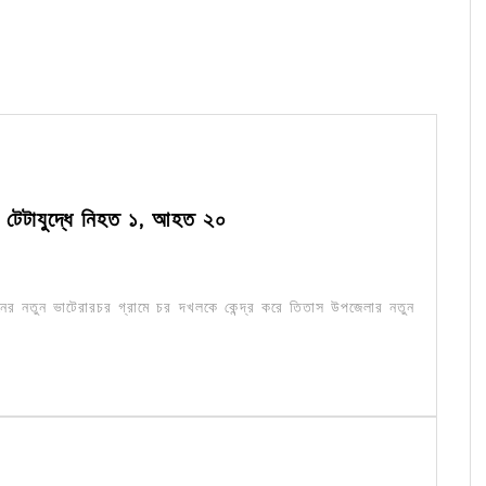
যে টেটাযুদ্ধে নিহত ১, আহত ২০
নের নতুন ভাটেরারচর গ্রামে চর দখলকে কেন্দ্র করে তিতাস উপজেলার নতুন