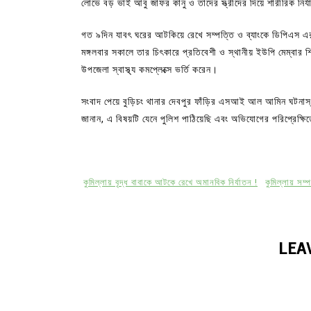
লোভে বড় ভাই আবু জাফর কানু ও তাদের স্ত্রীদের দিয়ে শারীরিক নি
গত ৯দিন যাবৎ ঘরের আটকিয়ে রেখে সম্পত্তি ও ব্যাংকে ডিপিএস এর
মঙ্গলবার সকালে তার চিৎকারে প্রতিবেশী ও স্থানীয় ইউপি মেম্বার
উপজেলা স্বাস্থ্য কমপ্লেক্সে ভর্তি করেন।
সংবাদ পেয়ে বুড়িচং থানার দেবপুর ফাঁড়ির এসআই আল আমিন ঘটনাস্থল 
জানান, এ বিষয়টি যেনে পুলিশ পাঠিয়েছি এবং অভিযোগের পরিপ্রেক্ষ
কুমিল্লায় বৃদ্ধ বাবাকে আটকে রেখে অমানবিক নির্যাতন !
কুমিল্লায় সম্
LEA