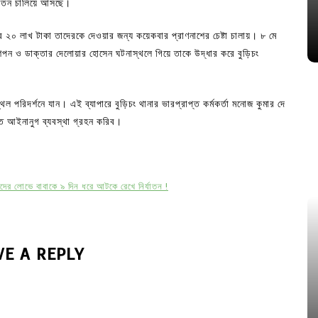
র্যাতন চালিয়ে আসছে।
 ২০ লাখ টাকা তাদেরকে দেওয়ার জন্য কয়েকবার প্রাণনাশের চেষ্টা চালায়। ৮ মে
 শিপন ও ডাক্তার দেলোয়ার হোসেন ঘটনাস্থলে গিয়ে তাকে উদ্ধার করে বুড়িচং
পরিদর্শনে যান। এই ব্যাপারে বুড়িচং থানার ভারপ্রাপ্ত কর্মকর্তা মনোজ কুমার দে
িতে আইনানুগ ব্যবস্থা গ্রহন করিব।
পদের লোভে বাবাকে ৯ দিন ধরে আটকে রেখে নির্যাতন !
VE A REPLY