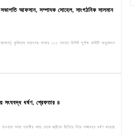
ন: সভাপতি আফসান, সম্পাদক সোহেল, সাংগঠনিক সালমান
জাসাস) কুমিল্লা মহানগর শাখার ১০১ সদস্য বিশিষ্ট পূর্ণাঙ্গ কমিটি অনুমোদন
িয়ে সংঘবদ্ধ ধর্ষণ, গ্রেফতার ৪
়াতে যাওয়ার সময় স্বামীর কাছ থেকে স্ত্রীকে ছিনিয়ে নিয়ে সঙ্ঘবদ্ধ ধর্ষণ করেছে