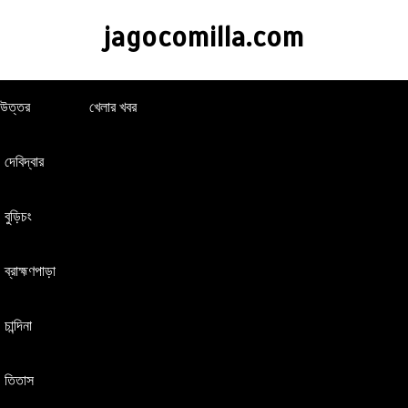
jagocomilla.com
া উত্তর
খেলার খবর
দেবিদ্বার
বুড়িচং
ব্রাহ্মণপাড়া
চান্দিনা
তিতাস