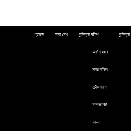
Skip
to
content
প্রচ্ছদ
সারা দেশ
কুমিল্লা দক্ষিণ
কুমিল্ল
আর্দশ সদর
সদর দক্ষিণ
চৌদ্দগ্রাম
নাঙ্গলকোট
বরুড়া