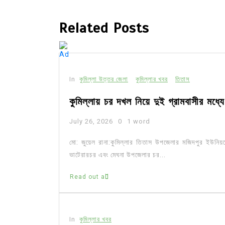
Related Posts
In
কুমিল্লা উত্তর জেলা
কুমিল্লার খবর
তিতাস
কুমিল্লায় চর দখল নিয়ে দুই গ্রামবাসীর মধ্
July 26, 2026
0
1 word
মো: জুয়েল রানা:কুমিল্লার তিতাস উপজেলার মজিদপুর ইউনিয়
ভাটেরারচর এবং মেঘনা উপজেলার চর...
Read out all
In
কুমিল্লার খবর