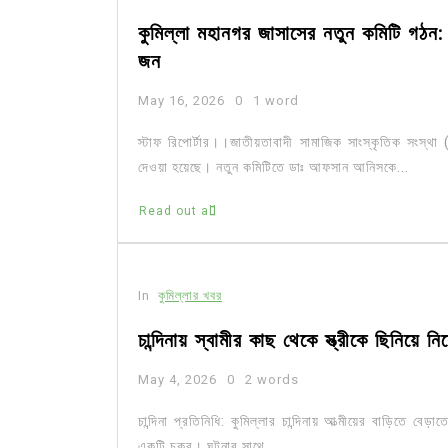
কুমিল্লা মহানগর জাসাসের নতুন কমিটি গঠ
জন
May 16, 2026
0
1 word
স্টাফ রিপোর্টার।।জাতীয়তাবাদী সামাজিক সাংস্কৃতিক সংস্থা (
দেওয়া হয়েছে। নতুন কমিটিতে ডাঃ আফসান আনিসকে...
Read out all
In
কুমিল্লার খবর
চান্দিনায় স্বামীর কাছ থেকে স্ত্রীকে ছিনিয়ে ন
May 4, 2026
0
2 words
চান্দিনা প্রতিনিধি: কুমিল্লার চান্দিনায় আত্মীয়ের বাড়িতে বেড
একটি চক্র। ঘটনার সাথে...