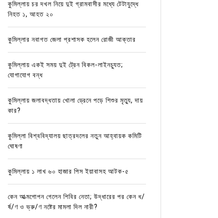
কুমিল্লায় চর দখল নিয়ে দুই গ্রামবাসীর মধ্যে টেটাযুদ্ধে
নিহত ১, আহত ২০
কুমিল্লার নবাগত জেলা প্রশাসক হলেন রোজী আক্তার
কুমিল্লায় একই সময় দুই ট্রেন বিকল-লাইনচ্যুত;
যোগাযোগ বন্ধ
কুমিল্লায় জলাবদ্ধতায় খোলা ড্রেনে পড়ে শিশুর মৃত্যু, দায়
কার?
কুমিল্লা বিশ্ববিদ্যালয় ছাত্রদলের নতুন আহ্বায়ক কমিটি
ঘোষণা
কুমিল্লায় ১ লাখ ৬০ হাজার পিস ইয়াবাসহ আটক-৫
কেন আত্মগোপন গেলেন শিবির নেতা; উদ্ধারের পর কেন ধ/
র্ষ/ণ ও ভ্রু/ণ নষ্টের মামলা দিল নারী?