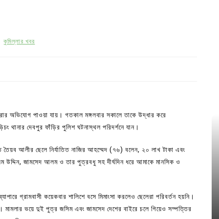
কুমিল্লার খবর
 করার অভিযোগ পাওয়া যায়। গতকাল মঙ্গলবার সকালে তাকে উদ্ধার করে
বুড়িচং থানার দেবপুর ফাঁড়ির পুলিশ ঘটনাস্থল পরিদর্শনে যান।
ৃত তৈয়ব আলীর ছেলে নির্যাতিত নাজির আহম্মেদ (৭৬) বলেন, ২০ লাখ টাকা এবং
ম উদ্দিন, জামসেদ আলম ও তার পুত্রবধু সহ দীর্ঘদিন ধরে আমাকে মানসিক ও
পারে গ্রামবাসী কয়েকবার শালিশে বসে মিমাংসা করলেও ছেলেরা পরিবর্তন হয়নি।
েন । মামলার ভয়ে দুই পুত্র জসিম এবং জামসেদ দেশের বাইরে চলে গিয়েও সম্পত্তির