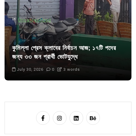
o
n
In
Uncategorized
কুমিল্লা প্রেস ক্লাবের নির্বাচন আজ; ১৭টি পদের
জন্য ৩৩ জন প্রার্থী ভোটযুদ্ধে
July 30, 2026
0
3 words