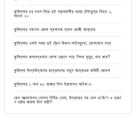
কুমিল্লায় চর দখল নিয়ে দুই গ্রামবাসীর মধ্যে টেটাযুদ্ধে নিহত ১,
আহত ২০
কুমিল্লার নবাগত জেলা প্রশাসক হলেন রোজী আক্তার
কুমিল্লায় একই সময় দুই ট্রেন বিকল-লাইনচ্যুত; যোগাযোগ বন্ধ
কুমিল্লায় জলাবদ্ধতায় খোলা ড্রেনে পড়ে শিশুর মৃত্যু, দায় কার?
কুমিল্লা বিশ্ববিদ্যালয় ছাত্রদলের নতুন আহ্বায়ক কমিটি ঘোষণা
কুমিল্লায় ১ লাখ ৬০ হাজার পিস ইয়াবাসহ আটক-৫
কেন আত্মগোপন গেলেন শিবির নেতা; উদ্ধারের পর কেন ধ/র্ষ/ণ ও ভ্রু/
ণ নষ্টের মামলা দিল নারী?