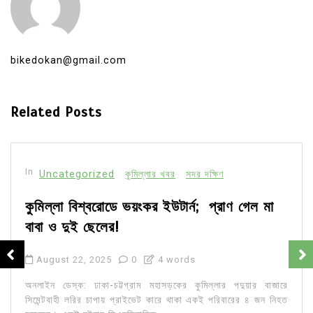
bikedokan@gmail.com
Related Posts
In
Uncategorized
কুমিল্লার খবর
সদর দক্ষিণ
কুমিল্লা বিশ্বরোডে ভয়ংকর ইউটার্ন; প্রাণ গেল মা
বাবা ও দুই ছেলের!
August 22, 2025
0
4 words
অনলাইন ডেস্ক: ঢাকা-চট্টগ্রাম মহাসড়কের কুমিল্লার পদুয়ার বাজারে
সিমেন্টবাহী লরির চাপায় প্রাইভেট কারে থাকা একই পরিবারের ৪ জন নিহত