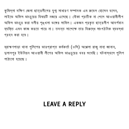
কুমিল্লা দক্ষিণ জেলা ছাত্রলীগের যুগ্ম সাধারণ সম্পাদক এম রুবেল হোসেন বলেন,
লাইভে অফিস ভাংচুরের বিষয়টি নজরে এসেছে। নৌকা প্রতীক না পেলে আওয়ামীলীগ
অফিস ভাংচুর করা দলীয় শৃঙ্খলা ভঙ্গের সামিল। একজন প্রকৃত ছাত্রলীগ আদর্শবান
ব্যক্তি এমন কাজ করতে পারে না। তদন্ত সাপেক্ষে তার বিরুদ্ধে সাংগঠনিক ব্যবস্থা
গ্রহন করা হবে।
ব্রাহ্মণপাড়া থানা পুলিশের ভারপ্রাপ্ত কর্মকর্তা (ওসি) অপ্পেলা রাজু নাহা জানান,
দুলালপুর ইউনিয়ন আওয়ামী লীগের অফিস ভাঙচুরের খবর শুনেছি। ঘটনাস্থলে পুলিশ
পাঠানো হয়েছে।
LEAVE A REPLY