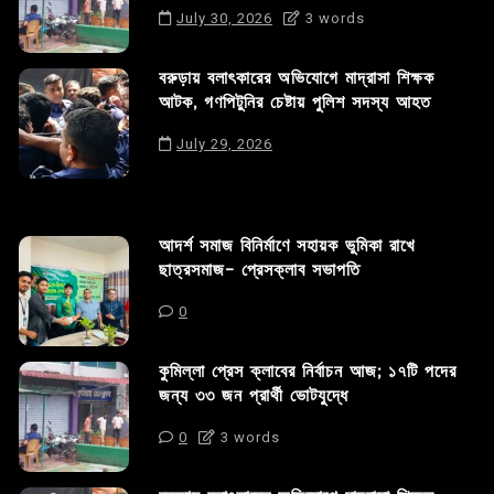
July 30, 2026
3 words
বরুড়ায় বলাৎকারের অভিযোগে মাদ্রাসা শিক্ষক
আটক, গণপিটুনির চেষ্টায় পুলিশ সদস্য আহত
July 29, 2026
আদর্শ সমাজ বিনির্মাণে সহায়ক ভুমিকা রাখে
ছাত্রসমাজ- প্রেসক্লাব সভাপতি
0
কুমিল্লা প্রেস ক্লাবের নির্বাচন আজ; ১৭টি পদের
জন্য ৩৩ জন প্রার্থী ভোটযুদ্ধে
0
3 words