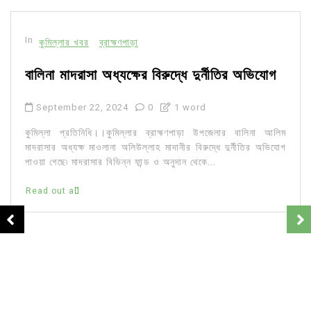
In
কুমিল্লার খবর
ব্রাহ্মণপাড়া
বালিনা মাদরাসা অধ্যক্ষের বিরুদ্ধে দুর্নীতির অভিযোগ
September 22, 2024
0
1 word
কুমিল্লা প্রতিনিধি।।কুমিল্লার ব্রাহ্মণপাড়া উপজেলার বালিনা আলিম
মাদরাসার অধ্যক্ষ মাওলানা অলিউল্লাহ মাদানীর বিরুদ্ধে দুর্নীতির অভিযোগ
পাওয়া গেছে৷ মাদরাসার বিভিন্ন ফান্ড ও অনুদান থেকে...
Read out all