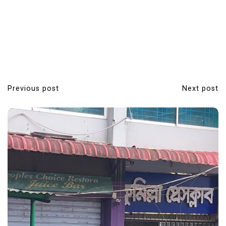
Previous post
Next post
P
o
s
t
n
a
v
i
g