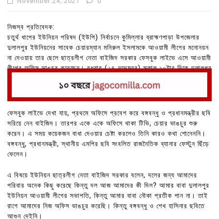
November 24, 2021
0
নিজস্ব প্রতিবেদক:
চতুর্থ ধাপের ইউনিয়ন পরিষদ (ইউপি) নির্বাচনে কুমিল্লার ব্রাহ্মণপাড়া উপজেলার
দুলালপুর ইউনিয়নের সাবেক চেয়ারম্যান মনিরুল ইসলামকে আওয়ামী লীগের মনোনয়ন
না দেওয়ায় তার ছেলে ছাত্রলীগ নেতা বাইজিদ সরকার ফেসবুক লাইভে এসে আওয়ামী
লীগের অফিস ভাঙচুর করেছেন। বুধবার (২৪ নভেম্বর) সকাল ১০টার দিকে দুলালপুর
পশ্চিম বাজার ইউনিয়ন আওয়ামী লীগের কার্যালয়ে এ ঘটনা ঘটে।
ফেসবুক লাইভে দেখা যায়, প্রথমে অফিসে প্রবেশ করে বঙ্গবন্ধু ও প্রধানমন্ত্রীর ছবি
সরিয়ে নেন বাইজিদ। তারপর একে একে অফিসে থাকা টিভি, চেয়ার ভাঙচুর শুরু
করেন। এ সময় কয়েকজন বাধা দেওয়ার চেষ্টা করলেও তিনি কারও কথা শোনেননি।
বঙ্গবন্ধু, প্রধানমন্ত্রী, স্থানীয় এমপির ছবি সংবলিত রাজনৈতিক ব্যানার ফেস্টুন ছিঁড়ে
ফেলেন।
এ বিষয়ে ইউনিয়ন ছাত্রলীগ নেতা বাইজিদ সরকার বলেন, দলের জন্য আমাদের
পরিবার অনেক কিছু করেছে কিন্তু দল আজ আমাদের কী দিল? আমার বাবা দুলালপুর
ইউনিয়ন আওয়ামী লীগের সভাপতি, কিন্তু আমার বাবা নৌকা প্রতীক পান না। তাই
রাগে আমাদের নিজ অফিস ভাঙচুর করেছি। কিন্তু বঙ্গবন্ধু ও শেখ হাসিনার ছবিতে
আগুন দেইনি।