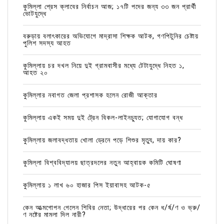
কুমিল্লা প্রেস ক্লাবের নির্বাচন আজ; ১৭টি পদের জন্য ৩৩ জন প্রার্থী
ভোটযুদ্ধে
বরুড়ায় বলাৎকারের অভিযোগে মাদ্রাসা শিক্ষক আটক, গণপিটুনির চেষ্টায়
পুলিশ সদস্য আহত
কুমিল্লায় চর দখল নিয়ে দুই গ্রামবাসীর মধ্যে টেটাযুদ্ধে নিহত ১,
আহত ২০
কুমিল্লার নবাগত জেলা প্রশাসক হলেন রোজী আক্তার
কুমিল্লায় একই সময় দুই ট্রেন বিকল-লাইনচ্যুত; যোগাযোগ বন্ধ
কুমিল্লায় জলাবদ্ধতায় খোলা ড্রেনে পড়ে শিশুর মৃত্যু, দায় কার?
কুমিল্লা বিশ্ববিদ্যালয় ছাত্রদলের নতুন আহ্বায়ক কমিটি ঘোষণা
কুমিল্লায় ১ লাখ ৬০ হাজার পিস ইয়াবাসহ আটক-৫
কেন আত্মগোপন গেলেন শিবির নেতা; উদ্ধারের পর কেন ধ/র্ষ/ণ ও ভ্রু/
ণ নষ্টের মামলা দিল নারী?