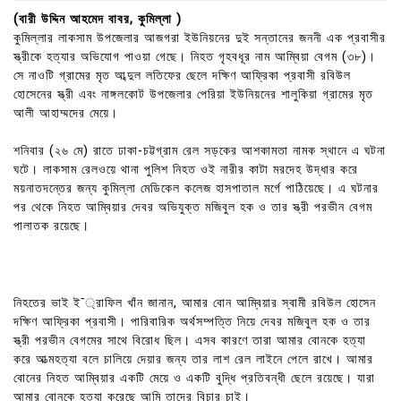
(বারী উদ্দিন আহমেদ বাবর, কুমিল্লা )
কুমিল্লার লাকসাম উপজেলার আজগরা ইউনিয়নের দুই সন্তানের জননী এক প্রবাসীর
স্ত্রীকে হত্যার অভিযোগ পাওয়া গেছে। নিহত গৃহবধূর নাম আম্বিয়া বেগম (৩৮)।
সে নাওটি গ্রামের মৃত আব্দুল লতিফের ছেলে দক্ষিণ আফ্রিকা প্রবাসী রবিউল
হোসেনের স্ত্রী এবং নাঙ্গলকোট উপজেলার পেরিয়া ইউনিয়নের শালুকিয়া গ্রামের মৃত
আলী আহাম্মদের মেয়ে।
শনিবার (২৬ মে) রাতে ঢাকা-চট্টগ্রাম রেল সড়কের আশকামতা নামক স্থানে এ ঘটনা
ঘটে। লাকসাম রেলওয়ে থানা পুলিশ নিহত ওই নারীর কাটা মরদেহ উদ্ধার করে
ময়নাতদন্তের জন্য কুমিল্লা মেডিকেল কলেজ হাসপাতাল মর্গে পাঠিয়েছে। এ ঘটনার
পর থেকে নিহত আম্বিয়ার দেবর অভিযুক্ত মজিবুল হক ও তার স্ত্রী পরভীন বেগম
পালাতক রয়েছে।
নিহতের ভাই ই¯্রাফিল খাঁন জানান, আমার বোন আম্বিয়ার স্বামী রবিউল হোসেন
দক্ষিণ আফ্রিকা প্রবাসী। পারিবারিক অর্থসম্পত্তি নিয়ে দেবর মজিবুল হক ও তার
স্ত্রী পরভীন বেগমের সাথে বিরোধ ছিল। এসব কারণে তারা আমার বোনকে হত্যা
করে আত্মহত্যা বলে চালিয়ে দেয়ার জন্য তার লাশ রেল লাইনে পেলে রাখে। আমার
বোনের নিহত আম্বিয়ার একটি মেয়ে ও একটি বুদ্ধি প্রতিবন্ধী ছেলে রয়েছে। যারা
আমার বোনকে হত্যা করেছে আমি তাদের বিচার চাই।