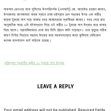
লাকসাম রেলওয়ে থানা পুলিশের উপপরিদর্শক (এসআই) মো. আতাউর রহমান জানান,
উপজেলার আশকামতা নামক স্থানে ঢাকা-চট্টগ্রাম রেল সড়কের উপর এক নারীর
কয়েক টুকরো লাশ পড়ে থাকার খবর আমাদেরকে স্থানীয়রা জানায়। খবর পেয়ে রাত
আনুমানিক সাড়ে ৯টা ঘটনাস্থলে গিয়ে ওই নারীর ১০ টুকরো লাশ উদ্ধার করে থানায়
নিয়ে আসে। প্রাথমিকভাবে দেখা যায় তিনি ট্রেনে কাটা পড়েছেন। তবে মৃত্যুর সঠিক
কারণ নির্ণয়ে নিহতের মরদেহ উদ্ধার করে ময়নাতদন্তের জন্য কুমিল্লা মেডিকেল
কলেজ হাসপাতাল মর্গে পাঠানো হয়েছে।
কুমিল্লায় প্রবাসীর স্ত্রীর ১০ টুকরো লাশ উদ্ধার
LEAVE A REPLY
Your email address will not be published.
Required fields