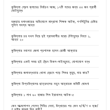
কুমিল্লা প্রেস ক্লাবের নির্বাচন আজ; ১৭টি পদের জন্য ৩৩ জন প্রার্থী
ভোটযুদ্ধে
বরুড়ায় বলাৎকারের অভিযোগে মাদ্রাসা শিক্ষক আটক, গণপিটুনির চেষ্টায়
পুলিশ সদস্য আহত
কুমিল্লায় চর দখল নিয়ে দুই গ্রামবাসীর মধ্যে টেটাযুদ্ধে নিহত ১,
আহত ২০
কুমিল্লার নবাগত জেলা প্রশাসক হলেন রোজী আক্তার
কুমিল্লায় একই সময় দুই ট্রেন বিকল-লাইনচ্যুত; যোগাযোগ বন্ধ
কুমিল্লায় জলাবদ্ধতায় খোলা ড্রেনে পড়ে শিশুর মৃত্যু, দায় কার?
কুমিল্লা বিশ্ববিদ্যালয় ছাত্রদলের নতুন আহ্বায়ক কমিটি ঘোষণা
কুমিল্লায় ১ লাখ ৬০ হাজার পিস ইয়াবাসহ আটক-৫
কেন আত্মগোপন গেলেন শিবির নেতা; উদ্ধারের পর কেন ধ/র্ষ/ণ ও ভ্রু/
ণ নষ্টের মামলা দিল নারী?