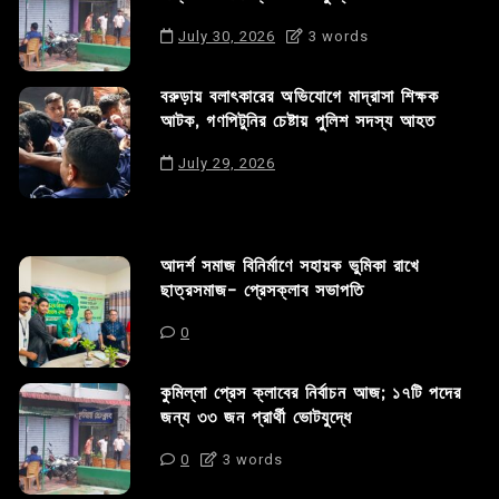
July 30, 2026
3 words
বরুড়ায় বলাৎকারের অভিযোগে মাদ্রাসা শিক্ষক
আটক, গণপিটুনির চেষ্টায় পুলিশ সদস্য আহত
July 29, 2026
আদর্শ সমাজ বিনির্মাণে সহায়ক ভুমিকা রাখে
ছাত্রসমাজ- প্রেসক্লাব সভাপতি
0
কুমিল্লা প্রেস ক্লাবের নির্বাচন আজ; ১৭টি পদের
জন্য ৩৩ জন প্রার্থী ভোটযুদ্ধে
0
3 words