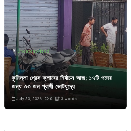
a
t
i
o
n
In
Uncategorized
কুমিল্লা প্রেস ক্লাবের নির্বাচন আজ; ১৭টি পদের
জন্য ৩৩ জন প্রার্থী ভোটযুদ্ধে
July 30, 2026
0
3 words