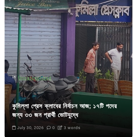
v
i
g
a
t
i
o
n
In
Uncategorized
কুমিল্লা প্রেস ক্লাবের নির্বাচন আজ; ১৭টি পদের
জন্য ৩৩ জন প্রার্থী ভোটযুদ্ধে
July 30, 2026
0
3 words