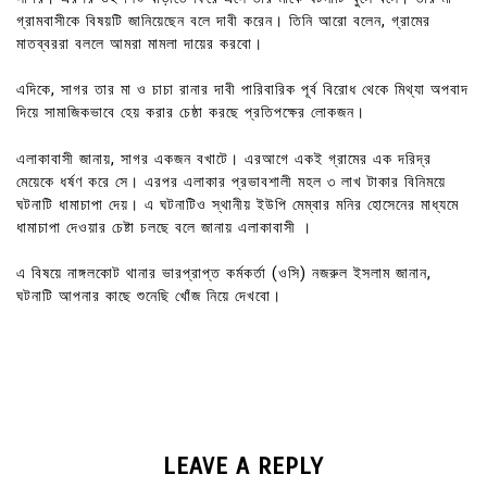
গ্রামবাসীকে বিষয়টি জানিয়েছেন বলে দাবী করেন। তিনি আরো বলেন, গ্রামের
মাতব্বররা বললে আমরা মামলা দায়ের করবো।
এদিকে, সাগর তার মা ও চাচা রানার দাবী পারিবারিক পূর্ব বিরোধ থেকে মিথ্যা অপবাদ
দিয়ে সামাজিকভাবে হেয় করার চেষ্ঠা করছে প্রতিপক্ষের লোকজন।
এলাকাবাসী জানায়, সাগর একজন বখাটে। এরআগে একই গ্রামের এক দরিদ্র
মেয়েকে ধর্ষণ করে সে। এরপর এলাকার প্রভাবশালী মহল ৩ লাখ টাকার বিনিময়ে
ঘটনাটি ধামাচাপা দেয়। এ ঘটনাটিও স্থানীয় ইউপি মেম্বার মনির হোসেনের মাধ্যমে
ধামাচাপা দেওয়ার চেষ্টা চলছে বলে জানায় এলাকাবাসী ।
এ বিষয়ে নাঙ্গলকোট থানার ভারপ্রাপ্ত কর্মকর্তা (ওসি) নজরুল ইসলাম জানান,
ঘটনাটি আপনার কাছে শুনেছি খোঁজ নিয়ে দেখবো।
LEAVE A REPLY