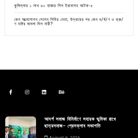
কুমিল্লায় ১ লাখ ৬০ হাজার পিস ইয়াবাসহ আটক-৫
কেন আত্মগোপন গেলেন শিবির নেতা; উদ্ধারের পর কেন ধ/র্ষ/ণ ও ভ্রু/
ণ নষ্টের মামলা দিল নারী?
আদর্শ সমাজ বিনির্মাণে সহায়ক ভুমিকা রাখে
ছাত্রসমাজ- প্রেসক্লাব সভাপতি
August 6, 2026