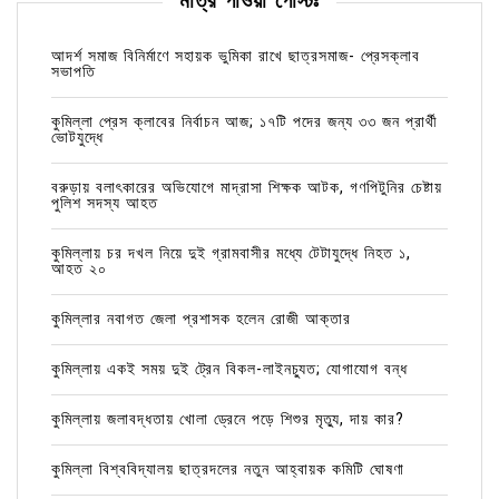
মাত্র পাওয়া পোস্টঃ
আদর্শ সমাজ বিনির্মাণে সহায়ক ভুমিকা রাখে ছাত্রসমাজ- প্রেসক্লাব
সভাপতি
কুমিল্লা প্রেস ক্লাবের নির্বাচন আজ; ১৭টি পদের জন্য ৩৩ জন প্রার্থী
ভোটযুদ্ধে
বরুড়ায় বলাৎকারের অভিযোগে মাদ্রাসা শিক্ষক আটক, গণপিটুনির চেষ্টায়
পুলিশ সদস্য আহত
কুমিল্লায় চর দখল নিয়ে দুই গ্রামবাসীর মধ্যে টেটাযুদ্ধে নিহত ১,
আহত ২০
কুমিল্লার নবাগত জেলা প্রশাসক হলেন রোজী আক্তার
কুমিল্লায় একই সময় দুই ট্রেন বিকল-লাইনচ্যুত; যোগাযোগ বন্ধ
কুমিল্লায় জলাবদ্ধতায় খোলা ড্রেনে পড়ে শিশুর মৃত্যু, দায় কার?
কুমিল্লা বিশ্ববিদ্যালয় ছাত্রদলের নতুন আহ্বায়ক কমিটি ঘোষণা