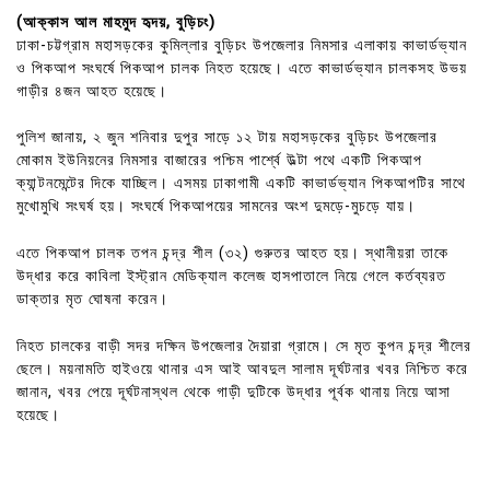
(আক্কাস আল মাহমুদ হৃদয়, বুড়িচং)
ঢাকা-চট্টগ্রাম মহাসড়কের কুমিল্লার বুড়িচং উপজেলার নিমসার এলাকায় কাভার্ডভ্যান
ও পিকআপ সংঘর্ষে পিকআপ চালক নিহত হয়েছে। এতে কাভার্ডভ্যান চালকসহ উভয়
গাড়ীর ৪জন আহত হয়েছে।
পুলিশ জানায়, ২ জুন শনিবার দুপুর সাড়ে ১২ টায় মহাসড়কের বুড়িচং উপজেলার
মোকাম ইউনিয়নের নিমসার বাজারের পশ্চিম পার্শ্বে উল্টা পথে একটি পিকআপ
ক্যান্টনমেন্টের দিকে যাচ্ছিল। এসময় ঢাকাগামী একটি কাভার্ডভ্যান পিকআপটির সাথে
মুখোমুখি সংঘর্ষ হয়। সংঘর্ষে পিকআপয়ের সামনের অংশ দুমড়ে-মুচড়ে যায়।
এতে পিকআপ চালক তপন চন্দ্র শীল (৩২) গুরুতর আহত হয়। স্থানীয়রা তাকে
উদ্ধার করে কাবিলা ইস্ট্রান মেডিক্যাল কলেজ হাসপাতালে নিয়ে গেলে কর্তব্যরত
ডাক্তার মৃত ঘোষনা করেন।
নিহত চালকের বাড়ী সদর দক্ষিন উপজেলার দৈয়ারা গ্রামে। সে মৃত কুপন চন্দ্র শীলের
ছেলে। ময়নামতি হাইওয়ে থানার এস আই আবদুল সালাম দূর্ঘটনার খবর নিশ্চিত করে
জানান, খবর পেয়ে দূর্ঘটনাস্থল থেকে গাড়ী দুটিকে উদ্ধার পূর্বক থানায় নিয়ে আসা
হয়েছে।