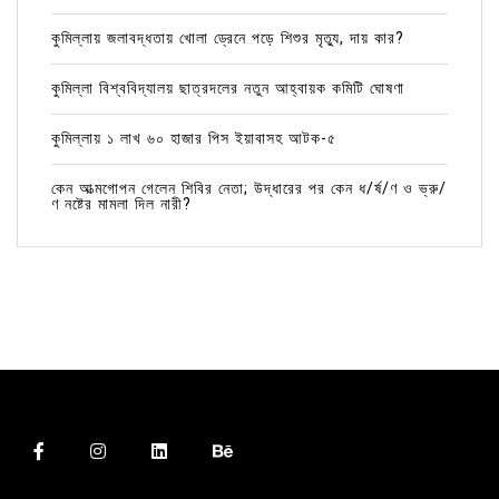
কুমিল্লায় জলাবদ্ধতায় খোলা ড্রেনে পড়ে শিশুর মৃত্যু, দায় কার?
কুমিল্লা বিশ্ববিদ্যালয় ছাত্রদলের নতুন আহ্বায়ক কমিটি ঘোষণা
কুমিল্লায় ১ লাখ ৬০ হাজার পিস ইয়াবাসহ আটক-৫
কেন আত্মগোপন গেলেন শিবির নেতা; উদ্ধারের পর কেন ধ/র্ষ/ণ ও ভ্রু/
ণ নষ্টের মামলা দিল নারী?