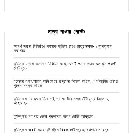
মাত্র পাওয়া পোস্টঃ
আদর্শ সমাজ বিনির্মাণে সহায়ক ভুমিকা রাখে ছাত্রসমাজ- প্রেসক্লাব
সভাপতি
কুমিল্লা প্রেস ক্লাবের নির্বাচন আজ; ১৭টি পদের জন্য ৩৩ জন প্রার্থী
ভোটযুদ্ধে
বরুড়ায় বলাৎকারের অভিযোগে মাদ্রাসা শিক্ষক আটক, গণপিটুনির চেষ্টায়
পুলিশ সদস্য আহত
কুমিল্লায় চর দখল নিয়ে দুই গ্রামবাসীর মধ্যে টেটাযুদ্ধে নিহত ১,
আহত ২০
কুমিল্লার নবাগত জেলা প্রশাসক হলেন রোজী আক্তার
কুমিল্লায় একই সময় দুই ট্রেন বিকল-লাইনচ্যুত; যোগাযোগ বন্ধ