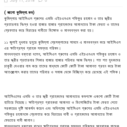
July 11, 2018
0
( জাগো কুমিল্লা.কম)
কুমিল্লায় আইসিএল গ্রুপের এমডি এইচএনএম শফিকুর রহমান ও তার স্ত্রীর
প্রতারনায় নিঃস্ব হওয়া হাজার হাজার গ্রাহকদের আমানতের টাকা ফেরত ও তাদের
গ্রেফতার করে বিচারের দাবীতে বিক্ষোভ ও মানববন্ধন করা হয়।
১১ জুলাই বুধবার দুপুরে কুমিল্লা প্রেসক্লাবের সামনে এ মানববন্ধন করে আইসিএল
এর ক্ষতিগ্রস্থ গ্রাহক সমন্বয় পরিষদ।
মানববন্ধনে বক্তরা বলেন, আইসিএল গ্রুপের এমডি এইচএনএম শফিকুর রহমান ও
তার স্ত্রীর প্রতারনার শিকার হাজার হাজার পরিবার আজ নিঃস্ব। শত শত যুবকদের
চাকুরী দেওয়ার নাম করে তাদের মাধ্যমে কোটি কোটি টাকা আমানত গ্রহন করে টাকা
আতœসাৎ করায় তাদের পরিবার ও সমাজ থেকে বিচ্ছিন্ন করে রেখেছে এই শফিক।
আইসিএলের এমডি ও তার স্ত্রী গ্রাহকদের আমানতের কমপক্ষে একশো কোটি টাকা
হাতিয়ে নিয়েছে। ক্ষতিগ্রস্ত গ্রাহকরা আমানত ও ডিপোজিটের টাকা ফেরত পেতে
সরকারের দৃষ্টি আকর্ষন করেন এবং অবিলম্বে আইসিএল গ্রুপের এমডি এইচএনএম
শফিকুর রহমানকে গ্রেফতার করে বিচারের দাবী ও গ্রাহকদের আমানতের টাকা
ফেরতের দাবী জানান।
মানববন্ধনে বক্তব্য রাখেন ক্ষতিগ্রস্থ গ্রাহক সমন্বয় পরিষদের আহবায়ক সাবেক