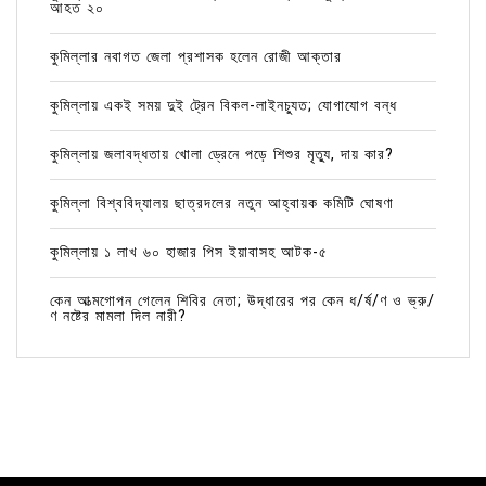
আহত ২০
কুমিল্লার নবাগত জেলা প্রশাসক হলেন রোজী আক্তার
কুমিল্লায় একই সময় দুই ট্রেন বিকল-লাইনচ্যুত; যোগাযোগ বন্ধ
কুমিল্লায় জলাবদ্ধতায় খোলা ড্রেনে পড়ে শিশুর মৃত্যু, দায় কার?
কুমিল্লা বিশ্ববিদ্যালয় ছাত্রদলের নতুন আহ্বায়ক কমিটি ঘোষণা
কুমিল্লায় ১ লাখ ৬০ হাজার পিস ইয়াবাসহ আটক-৫
কেন আত্মগোপন গেলেন শিবির নেতা; উদ্ধারের পর কেন ধ/র্ষ/ণ ও ভ্রু/
ণ নষ্টের মামলা দিল নারী?