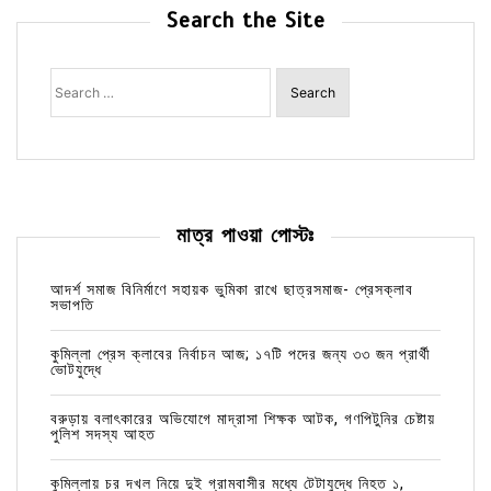
Search the Site
Search
for:
মাত্র পাওয়া পোস্টঃ
আদর্শ সমাজ বিনির্মাণে সহায়ক ভুমিকা রাখে ছাত্রসমাজ- প্রেসক্লাব
সভাপতি
কুমিল্লা প্রেস ক্লাবের নির্বাচন আজ; ১৭টি পদের জন্য ৩৩ জন প্রার্থী
ভোটযুদ্ধে
বরুড়ায় বলাৎকারের অভিযোগে মাদ্রাসা শিক্ষক আটক, গণপিটুনির চেষ্টায়
পুলিশ সদস্য আহত
কুমিল্লায় চর দখল নিয়ে দুই গ্রামবাসীর মধ্যে টেটাযুদ্ধে নিহত ১,