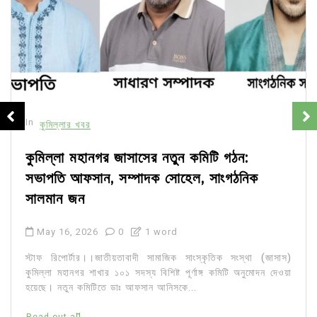
In
কুমিল্লার খবর
কুমিল্লা মহানগর জাসাসের নতুন কমিটি গঠন:
সভাপতি আফসান, সম্পাদক সোহেল, সাংগঠনিক
সালমান জন
May 16, 2026
0
1 word
স্টাফ রিপোর্টার।।জাতীয়তাবাদী সামাজিক সাংস্কৃতিক সংস্থা (জাসাস)
কুমিল্লা মহানগর শাখার ১০১ সদস্য বিশিষ্ট পূর্ণাঙ্গ কমিটি অনুমোদন দেওয়া
হয়েছে। নতুন কমিটিতে ডাঃ আফসান আনিসকে...